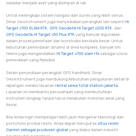
sekadar menjadi aset yang disimpan di rak.
Untuk melengkapi sistem navigasi dan survei yang lebih serius,
Dinar Geoinstrument juga menyediakan perangkat lain seperti
Hi
Target v700 SLAM RTK
,
GPS Geodetik HI Target v200 RTK
, dan
GPS Geodetik HI Target v30 Plus RTK
yang banyak digunakan
dalam proyek pemetaan dan konstruksi berskala besar. Untuk
kebutuhan pemindaian dinamis di area kompleks, banyak tim
teknis juga mengandalkan
HI Target-v700 slam rtk
sebagai solusi
pemindaian yang fleksibel.
Selain penyediaan perangkat GPS handheld, Dinar
Geoinstrument juga mendukung kebutuhan pengukuran detail di
lapangan melalui layanan
rental sewa total station jakarta
.
Layanan ini membantu perusahaan yang membutuhkan
instrumen lengkap tanpa harus melakukan investasi awal yang
besar.
Bila Anda ingin mempelajari lebih jauh mengenai teknologi dan
portofolio produk resmi, Anda dapat merujuk ke
situs resmi
Garmin sebagai produsen global
yang diakui dalam industri
navigasi dan pemetaan.