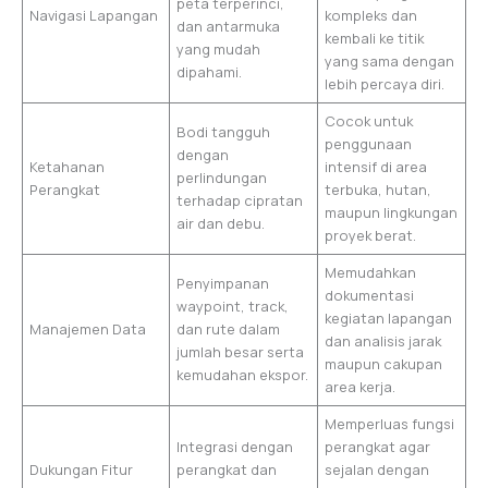
peta terperinci,
Navigasi Lapangan
kompleks dan
dan antarmuka
kembali ke titik
yang mudah
yang sama dengan
dipahami.
lebih percaya diri.
Cocok untuk
Bodi tangguh
penggunaan
dengan
Ketahanan
intensif di area
perlindungan
Perangkat
terbuka, hutan,
terhadap cipratan
maupun lingkungan
air dan debu.
proyek berat.
Memudahkan
Penyimpanan
dokumentasi
waypoint, track,
kegiatan lapangan
Manajemen Data
dan rute dalam
dan analisis jarak
jumlah besar serta
maupun cakupan
kemudahan ekspor.
area kerja.
Memperluas fungsi
Integrasi dengan
perangkat agar
Dukungan Fitur
perangkat dan
sejalan dengan