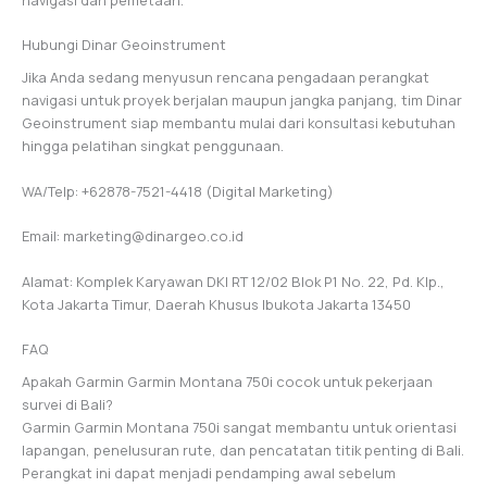
Hubungi Dinar Geoinstrument
Jika Anda sedang menyusun rencana pengadaan perangkat
navigasi untuk proyek berjalan maupun jangka panjang, tim Dinar
Geoinstrument siap membantu mulai dari konsultasi kebutuhan
hingga pelatihan singkat penggunaan.
WA/Telp: +62878-7521-4418 (Digital Marketing)
Email: marketing@dinargeo.co.id
Alamat: Komplek Karyawan DKI RT 12/02 Blok P1 No. 22, Pd. Klp.,
Kota Jakarta Timur, Daerah Khusus Ibukota Jakarta 13450
FAQ
Apakah Garmin Garmin Montana 750i cocok untuk pekerjaan
survei di Bali?
Garmin Garmin Montana 750i sangat membantu untuk orientasi
lapangan, penelusuran rute, dan pencatatan titik penting di Bali.
Perangkat ini dapat menjadi pendamping awal sebelum