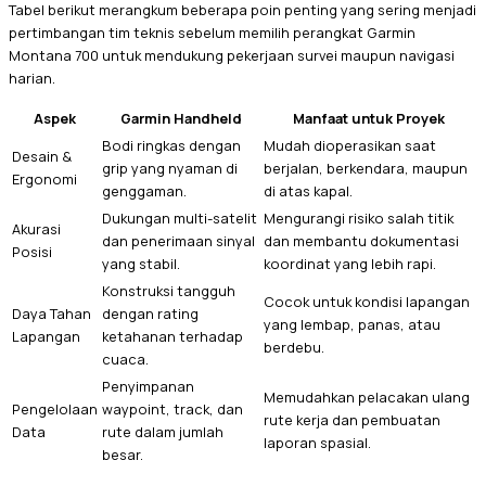
Tabel berikut merangkum beberapa poin penting yang sering menjadi
pertimbangan tim teknis sebelum memilih perangkat Garmin
Montana 700 untuk mendukung pekerjaan survei maupun navigasi
harian.
Aspek
Garmin Handheld
Manfaat untuk Proyek
Bodi ringkas dengan
Mudah dioperasikan saat
Desain &
grip yang nyaman di
berjalan, berkendara, maupun
Ergonomi
genggaman.
di atas kapal.
Dukungan multi-satelit
Mengurangi risiko salah titik
Akurasi
dan penerimaan sinyal
dan membantu dokumentasi
Posisi
yang stabil.
koordinat yang lebih rapi.
Konstruksi tangguh
Cocok untuk kondisi lapangan
Daya Tahan
dengan rating
yang lembap, panas, atau
Lapangan
ketahanan terhadap
berdebu.
cuaca.
Penyimpanan
Memudahkan pelacakan ulang
Pengelolaan
waypoint, track, dan
rute kerja dan pembuatan
Data
rute dalam jumlah
laporan spasial.
besar.