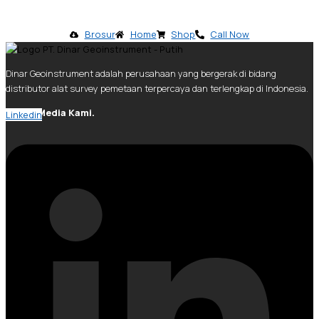
Brosur
Home
Shop
Call Now
Dinar Geoinstrument adalah perusahaan yang bergerak di bidang
distributor alat survey pemetaan terpercaya dan terlengkap di Indonesia.
Social Media Kami.
Linkedin