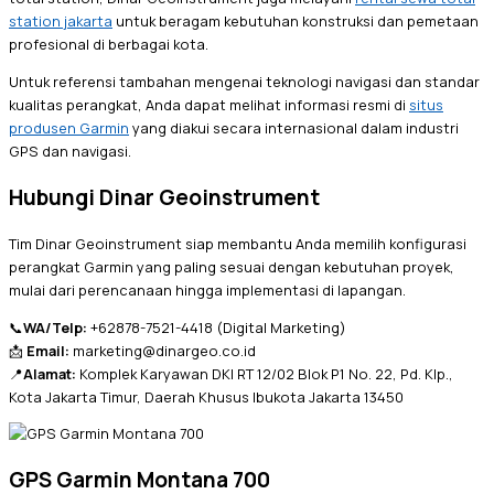
station jakarta
untuk beragam kebutuhan konstruksi dan pemetaan
profesional di berbagai kota.
Untuk referensi tambahan mengenai teknologi navigasi dan standar
kualitas perangkat, Anda dapat melihat informasi resmi di
situs
produsen Garmin
yang diakui secara internasional dalam industri
GPS dan navigasi.
Hubungi Dinar Geoinstrument
Tim Dinar Geoinstrument siap membantu Anda memilih konfigurasi
perangkat Garmin yang paling sesuai dengan kebutuhan proyek,
mulai dari perencanaan hingga implementasi di lapangan.
📞
WA/Telp:
+62878-7521-4418 (Digital Marketing)
📩
Email:
marketing@dinargeo.co.id
📍
Alamat:
Komplek Karyawan DKI RT 12/02 Blok P1 No. 22, Pd. Klp.,
Kota Jakarta Timur, Daerah Khusus Ibukota Jakarta 13450
GPS Garmin Montana 700