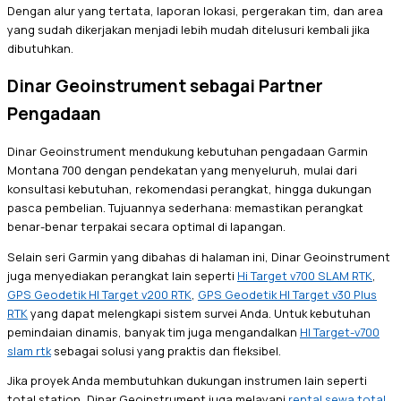
Dengan alur yang tertata, laporan lokasi, pergerakan tim, dan area
yang sudah dikerjakan menjadi lebih mudah ditelusuri kembali jika
dibutuhkan.
Dinar Geoinstrument sebagai Partner
Pengadaan
Dinar Geoinstrument mendukung kebutuhan pengadaan Garmin
Montana 700 dengan pendekatan yang menyeluruh, mulai dari
konsultasi kebutuhan, rekomendasi perangkat, hingga dukungan
pasca pembelian. Tujuannya sederhana: memastikan perangkat
benar-benar terpakai secara optimal di lapangan.
Selain seri Garmin yang dibahas di halaman ini, Dinar Geoinstrument
juga menyediakan perangkat lain seperti
Hi Target v700 SLAM RTK
,
GPS Geodetik HI Target v200 RTK
,
GPS Geodetik HI Target v30 Plus
RTK
yang dapat melengkapi sistem survei Anda. Untuk kebutuhan
pemindaian dinamis, banyak tim juga mengandalkan
HI Target-v700
slam rtk
sebagai solusi yang praktis dan fleksibel.
Jika proyek Anda membutuhkan dukungan instrumen lain seperti
total station, Dinar Geoinstrument juga melayani
rental sewa total