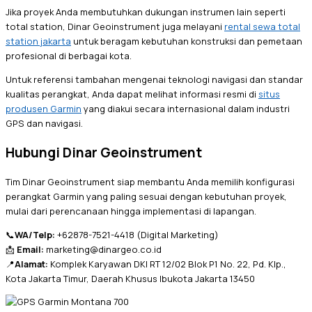
Jika proyek Anda membutuhkan dukungan instrumen lain seperti
total station, Dinar Geoinstrument juga melayani
rental sewa total
station jakarta
untuk beragam kebutuhan konstruksi dan pemetaan
profesional di berbagai kota.
Untuk referensi tambahan mengenai teknologi navigasi dan standar
kualitas perangkat, Anda dapat melihat informasi resmi di
situs
produsen Garmin
yang diakui secara internasional dalam industri
GPS dan navigasi.
Hubungi Dinar Geoinstrument
Tim Dinar Geoinstrument siap membantu Anda memilih konfigurasi
perangkat Garmin yang paling sesuai dengan kebutuhan proyek,
mulai dari perencanaan hingga implementasi di lapangan.
📞
WA/Telp:
+62878-7521-4418 (Digital Marketing)
📩
Email:
marketing@dinargeo.co.id
📍
Alamat:
Komplek Karyawan DKI RT 12/02 Blok P1 No. 22, Pd. Klp.,
Kota Jakarta Timur, Daerah Khusus Ibukota Jakarta 13450