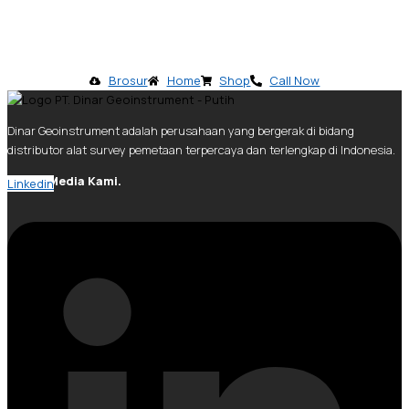
Brosur
Home
Shop
Call Now
Dinar Geoinstrument adalah perusahaan yang bergerak di bidang
distributor alat survey pemetaan terpercaya dan terlengkap di Indonesia.
Social Media Kami.
Linkedin