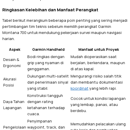
Ringkasan Kelebihan dan Manfaat Perangkat
Tabel berikut merangkum beberapa poin penting yang sering menjadi
pertimbangan tim teknis sebelum memilih perangkat Garmin
Montana 700 untuk mendukung pekerjaan survei maupun navigasi
harian.
Aspek
Garmin Handheld
Manfaat untuk Proyek
Bodi ringkas dengan
Mudah dioperasikan saat
Desain &
grip yang nyaman di
berjalan, berkendara, maupun
Ergonomi
genggaman.
di atas kapal.
Dukungan multi-satelit
Mengurangi risiko salah titik
Akurasi
dan penerimaan sinyal
dan membantu dokumentasi
Posisi
yang stabil.
koordinat
yang lebih rapi.
Konstruksi tangguh
Cocok untuk kondisi lapangan
Daya Tahan
dengan rating
yang lembap, panas, atau
Lapangan
ketahanan terhadap
berdebu.
cuaca.
Penyimpanan
Memudahkan pelacakan ulang
Pengelolaan
waypoint, track, dan
rute kerja dan pembuatan