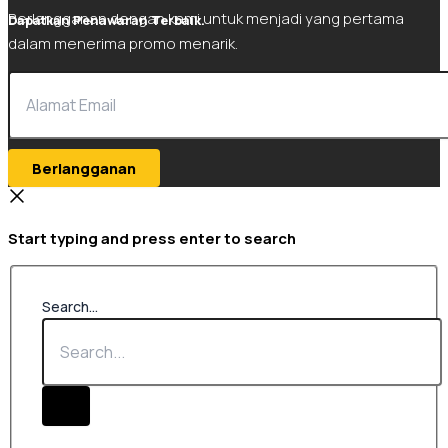
Berlangganan dengan kami untuk menjadi yang pertama
Dapatkan Penawaran Terbaik.
dalam menerima promo menarik.
Berlangganan
Start typing and press enter to search
Search...