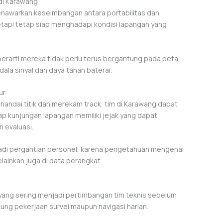
 di Karawang
enawarkan keseimbangan antara portabilitas dan
tapi tetap siap menghadapi kondisi lapangan yang
i berarti mereka tidak perlu terus bergantung pada peta
ala sinyal dan daya tahan baterai.
ur
ndai titik dan merekam track, tim di Karawang dapat
ap kunjungan lapangan memiliki jejak yang dapat
 evaluasi.
jadi pergantian personel, karena pengetahuan mengenai
elainkan juga di data perangkat.
yang sering menjadi pertimbangan tim teknis sebelum
ung pekerjaan survei maupun navigasi harian.