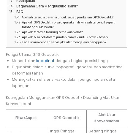
Kesimpulan
Bagaimana Cara Menghubungi Kami?
FAQ
Apakah tersedia garansi untuk setiap pembelian GPS Geodetik?
Apakah GPS Geodetik bisa digunakan di wilayah terpencil seperti
tambang di Morowali?
Apakah tersedia training pemakaian alat?
Apakah bisa beli dalam jumlah banyak untuk proyek besar?
Bagaimana dengan servis jika alat mengalami gangguan?
Fungsi Utama GPS Geodetik:
Menentukan
koordinat
dengan tingkat presisi tinggi
Digunakan dalam survei topografi, geodesi, dan monitoring
deformasi tanah
Meningkatkan efisiensi waktu dalam pengumpulan data
lapangan
Keunggulan Menggunakan GPS Geodetik Dibanding Alat Ukur
Konvensional
Alat Ukur
Fitur/Aspek
GPS Geodetik
Konvensional
Tinggi (hingga
Sedang hingga