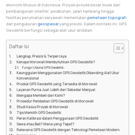
ekonomi khusus di Indonesia. Proyek-proyek besar mulai dari
pembangunan smelter, pelabuhan, jalan tambang hingga
fasilitas perumahan karyawan memerlukan
pemetaan topografi
dan pengukuran
geospasial
yang presisi. Dalam konteks ini, GPS
Geodetik berfungsi sebagai alat ukur andalan.
Daftar Isi
Lengkap, Presisi & Terpercaya
Kenapa Morowali Membutuhkan GPS Geodetik?
Fungsi Utama GPS Geodetik:
Keunggulan Menggunakan GPS Geodetik Dibanding Alat Ukur
Konvensional
Produk GPS Geodetik yang Tersedia di Morowali
Layanan Purna Jual: Lebih dari Sekadar Menjual
Mengapa Membeli dari Kami?
Prosedur Pembelian GPS Geodetik di Morowali
Studi Kasus Proyek di Morowali
Tips Memilih GPS Geodetik
Peran Kalibrasi dalam Penggunaan GPS Geodetik
Sewa atau Beli? Mana yang Tepat?
Relevansi GPS Geodetik dengan Teknologi Pemetaan Modern