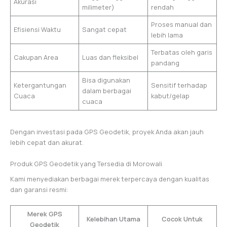
Akurasi
milimeter)
rendah
Proses manual dan
Efisiensi Waktu
Sangat cepat
lebih lama
Terbatas oleh garis
Cakupan Area
Luas dan fleksibel
pandang
Bisa digunakan
Ketergantungan
Sensitif terhadap
dalam berbagai
Cuaca
kabut/gelap
cuaca
Dengan investasi pada GPS Geodetik, proyek Anda akan jauh
lebih cepat dan akurat.
Produk GPS Geodetik yang Tersedia di Morowali
Kami menyediakan berbagai merek terpercaya dengan kualitas
dan garansi resmi:
Merek GPS
Kelebihan Utama
Cocok Untuk
Geodetik