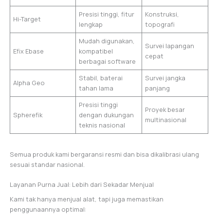
Presisi tinggi, fitur
Konstruksi,
Hi-Target
lengkap
topografi
Mudah digunakan,
Survei lapangan
Efix Ebase
kompatibel
cepat
berbagai software
Stabil, baterai
Survei jangka
Alpha Geo
tahan lama
panjang
Presisi tinggi
Proyek besar
Spherefik
dengan dukungan
multinasional
teknis nasional
Semua produk kami bergaransi resmi dan bisa dikalibrasi ulang
sesuai standar nasional.
Layanan Purna Jual: Lebih dari Sekadar Menjual
Kami tak hanya menjual alat, tapi juga memastikan
penggunaannya optimal: