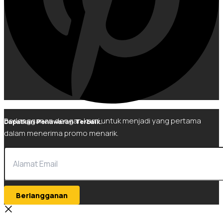
Berlangganan dengan kami untuk menjadi yang pertama
Dapatkan Penawaran Terbaik.
dalam menerima promo menarik.
Berlangganan