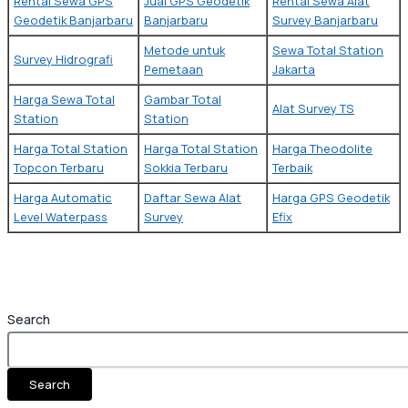
Rental Sewa GPS
Jual GPS Geodetik
Rental Sewa Alat
Geodetik Banjarbaru
Banjarbaru
Survey Banjarbaru
Metode untuk
Sewa Total Station
Survey Hidrografi
Pemetaan
Jakarta
Harga Sewa Total
Gambar Total
Alat Survey TS
Station
Station
Harga Total Station
Harga Total Station
Harga Theodolite
Topcon Terbaru
Sokkia Terbaru
Terbaik
Harga Automatic
Daftar Sewa Alat
Harga GPS Geodetik
Level Waterpass
Survey
Efix
Search
Search