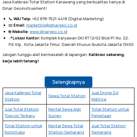
Jasa Kalibrasi Total Station Karawang yang berkualitas hanya di
Dinar Geoinstruement!
📞
WA/Telp:
+62 878-7521-4418
(Digital Marketing)
📧
Email:
marketing@dinargeo.co.id
🌐
Website:
www.dinargeo.co.id
📍
Lokasi Kantor:
Komplek Karyawan DKI RT 12/02 Blok P1 No. 22,
Pd. Klp., Kota Jakarta Timur, Daerah Khusus Ibukota Jakarta 13450
Jangan tunggu alat bermasalah di lapangan.
Kalibrasi sekarang,
kerja lebih tenang!
Selengkapnya
Jasa Kalibrasi Total
Jual Drone DJI
Sewa Total Station
Station
Matrice
Jual Total Station
Rental Sewa Alat
Total Station untuk
Topcon Terbaru
Survey
Pemetaan
Total Station untuk
Rental Sewa Total
Jual Total Station
Konstruksi
Station Semarang
Semarang