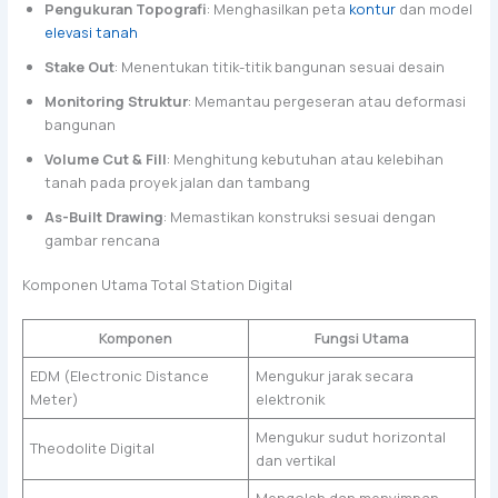
Pengukuran Topografi
: Menghasilkan peta
kontur
dan model
elevasi tanah
Stake Out
: Menentukan titik-titik bangunan sesuai desain
Monitoring Struktur
: Memantau pergeseran atau deformasi
bangunan
Volume Cut & Fill
: Menghitung kebutuhan atau kelebihan
tanah pada proyek jalan dan tambang
As-Built Drawing
: Memastikan konstruksi sesuai dengan
gambar rencana
Komponen Utama Total Station Digital
Komponen
Fungsi Utama
EDM (Electronic Distance
Mengukur jarak secara
Meter)
elektronik
Mengukur sudut horizontal
Theodolite Digital
dan vertikal
Mengolah dan menyimpan