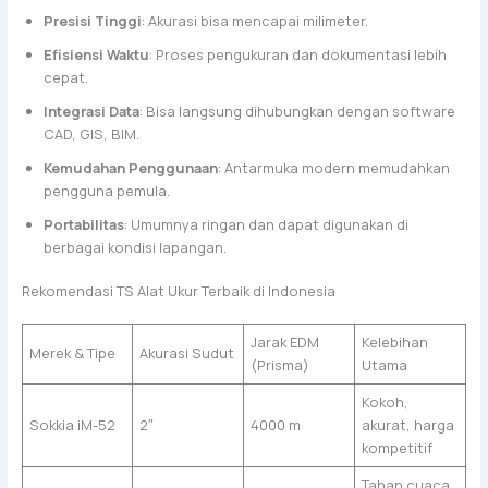
Presisi Tinggi
: Akurasi bisa mencapai milimeter.
Efisiensi Waktu
: Proses pengukuran dan dokumentasi lebih
cepat.
Integrasi Data
: Bisa langsung dihubungkan dengan software
CAD, GIS, BIM.
Kemudahan Penggunaan
: Antarmuka modern memudahkan
pengguna pemula.
Portabilitas
: Umumnya ringan dan dapat digunakan di
berbagai kondisi lapangan.
Rekomendasi TS Alat Ukur Terbaik di Indonesia
Jarak EDM
Kelebihan
Merek & Tipe
Akurasi Sudut
(Prisma)
Utama
Kokoh,
Sokkia iM-52
2″
4000 m
akurat, harga
kompetitif
Tahan cuaca,