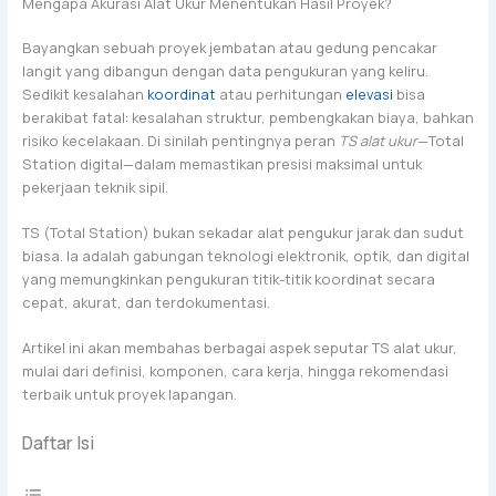
Mengapa Akurasi Alat Ukur Menentukan Hasil Proyek?
Bayangkan sebuah proyek jembatan atau gedung pencakar
langit yang dibangun dengan data pengukuran yang keliru.
Sedikit kesalahan
koordinat
atau perhitungan
elevasi
bisa
berakibat fatal: kesalahan struktur, pembengkakan biaya, bahkan
risiko kecelakaan. Di sinilah pentingnya peran
TS alat ukur
—Total
Station digital—dalam memastikan presisi maksimal untuk
pekerjaan teknik sipil.
TS (Total Station) bukan sekadar alat pengukur jarak dan sudut
biasa. Ia adalah gabungan teknologi elektronik, optik, dan digital
yang memungkinkan pengukuran titik-titik koordinat secara
cepat, akurat, dan terdokumentasi.
Artikel ini akan membahas berbagai aspek seputar TS alat ukur,
mulai dari definisi, komponen, cara kerja, hingga rekomendasi
terbaik untuk proyek lapangan.
Daftar Isi