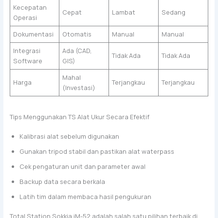
Kecepatan
Cepat
Lambat
Sedang
Operasi
Dokumentasi
Otomatis
Manual
Manual
Integrasi
Ada (CAD,
Tidak Ada
Tidak Ada
Software
GIS)
Mahal
Harga
Terjangkau
Terjangkau
(Investasi)
Tips Menggunakan TS Alat Ukur Secara Efektif
Kalibrasi alat sebelum digunakan
Gunakan tripod stabil dan pastikan alat waterpass
Cek pengaturan unit dan parameter awal
Backup data secara berkala
Latih tim dalam membaca hasil pengukuran
Total Station Sokkia iM-52 adalah salah satu pilihan terbaik di