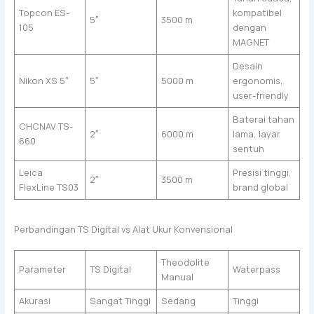
Topcon ES-
kompatibel
5″
3500 m
105
dengan
MAGNET
Desain
Nikon XS 5″
5″
5000 m
ergonomis,
user-friendly
Baterai tahan
CHCNAV TS-
2″
6000 m
lama, layar
660
sentuh
Leica
Presisi tinggi,
2″
3500 m
FlexLine TS03
brand global
Perbandingan TS Digital vs Alat Ukur Konvensional
Theodolite
Parameter
TS Digital
Waterpass
Manual
Akurasi
Sangat Tinggi
Sedang
Tinggi