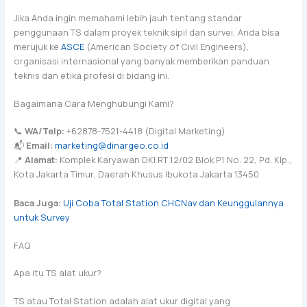
Jika Anda ingin memahami lebih jauh tentang standar
penggunaan TS dalam proyek teknik sipil dan survei, Anda bisa
merujuk ke
ASCE
(American Society of Civil Engineers),
organisasi internasional yang banyak memberikan panduan
teknis dan etika profesi di bidang ini.
Bagaimana Cara Menghubungi Kami?
📞
WA/Telp:
+62878-7521-4418 (Digital Marketing)
📬
Email:
marketing@dinargeo.co.id
📍
Alamat:
Komplek Karyawan DKI RT 12/02 Blok P1 No. 22, Pd. Klp.,
Kota Jakarta Timur, Daerah Khusus Ibukota Jakarta 13450
Baca Juga:
Uji Coba Total Station CHCNav dan Keunggulannya
untuk Survey
FAQ
Apa itu TS alat ukur?
TS atau Total Station adalah alat ukur digital yang