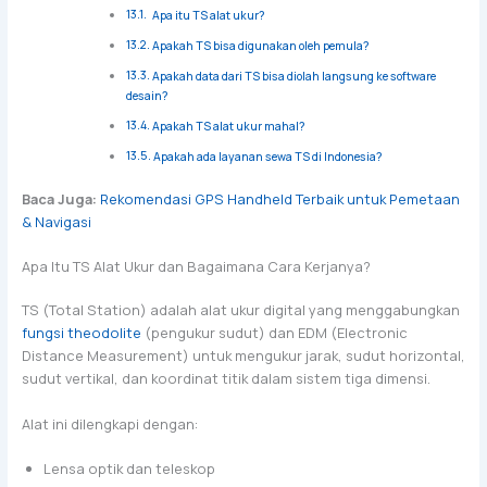
Apa itu TS alat ukur?
Apakah TS bisa digunakan oleh pemula?
Apakah data dari TS bisa diolah langsung ke software
desain?
Apakah TS alat ukur mahal?
Apakah ada layanan sewa TS di Indonesia?
Baca Juga:
Rekomendasi GPS Handheld Terbaik untuk Pemetaan
& Navigasi
Apa Itu TS Alat Ukur dan Bagaimana Cara Kerjanya?
TS (Total Station) adalah alat ukur digital yang menggabungkan
fungsi theodolite
(pengukur sudut) dan EDM (Electronic
Distance Measurement) untuk mengukur jarak, sudut horizontal,
sudut vertikal, dan koordinat titik dalam sistem tiga dimensi.
Alat ini dilengkapi dengan:
Lensa optik dan teleskop