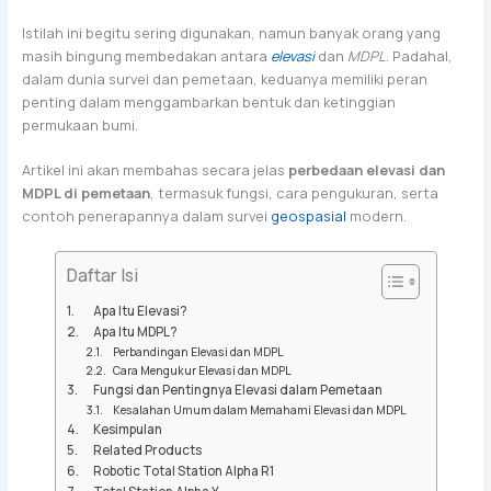
Istilah ini begitu sering digunakan, namun banyak orang yang
masih bingung membedakan antara
elevasi
dan
MDPL
. Padahal,
dalam dunia survei dan pemetaan, keduanya memiliki peran
penting dalam menggambarkan bentuk dan ketinggian
permukaan bumi.
Artikel ini akan membahas secara jelas
perbedaan elevasi dan
MDPL di pemetaan
, termasuk fungsi, cara pengukuran, serta
contoh penerapannya dalam survei
geospasial
modern.
Daftar Isi
Apa Itu Elevasi?
Apa Itu MDPL?
Perbandingan Elevasi dan MDPL
Cara Mengukur Elevasi dan MDPL
Fungsi dan Pentingnya Elevasi dalam Pemetaan
Kesalahan Umum dalam Memahami Elevasi dan MDPL
Kesimpulan
Related Products
Robotic Total Station Alpha R1