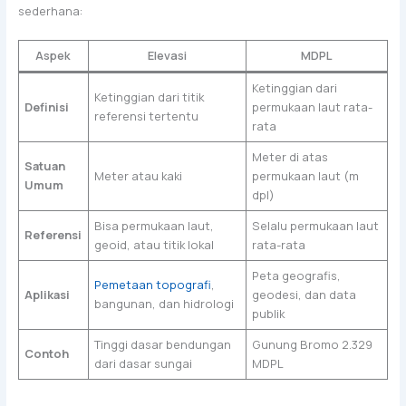
sederhana:
Aspek
Elevasi
MDPL
Ketinggian dari
Ketinggian dari titik
Definisi
permukaan laut rata-
referensi tertentu
rata
Meter di atas
Satuan
Meter atau kaki
permukaan laut (m
Umum
dpl)
Bisa permukaan laut,
Selalu permukaan laut
Referensi
geoid, atau titik lokal
rata-rata
Peta geografis,
Pemetaan topografi
,
Aplikasi
geodesi, dan data
bangunan, dan hidrologi
publik
Tinggi dasar bendungan
Gunung Bromo 2.329
Contoh
dari dasar sungai
MDPL