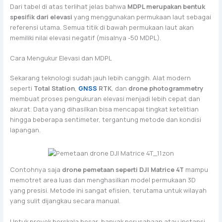
Dari tabel di atas terlihat jelas bahwa
MDPL merupakan bentuk
spesifik dari elevasi
yang menggunakan permukaan laut sebagai
referensi utama. Semua titik di bawah permukaan laut akan
memiliki nilai elevasi negatif (misalnya -50 MDPL).
Cara Mengukur Elevasi dan MDPL
Sekarang teknologi sudah jauh lebih canggih. Alat modern
seperti
Total Station
,
GNSS
RTK
, dan
drone photogrammetry
membuat proses pengukuran elevasi menjadi lebih cepat dan
akurat. Data yang dihasilkan bisa mencapai tingkat ketelitian
hingga beberapa sentimeter, tergantung metode dan kondisi
lapangan.
Contohnya saja
drone pemetaan seperti DJI Matrice 4T
mampu
memotret area luas dan menghasilkan model permukaan 3D
yang presisi. Metode ini sangat efisien, terutama untuk wilayah
yang sulit dijangkau secara manual.
Untuk proyek berskala besar, banyak perusahaan atau instansi