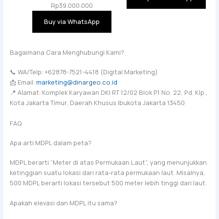
Rp
39.000.000
Buy via WhatsApp
Bagaimana Cara Menghubungi Kami?
📞 WA/Telp: +62878-7521-4418 (Digital Marketing)
📩 Email:
marketing@dinargeo.co.id
📍 Alamat: Komplek Karyawan DKI RT 12/02 Blok P1 No. 22, Pd. Klp.,
Kota Jakarta Timur, Daerah Khusus Ibukota Jakarta 13450
FAQ
Apa arti MDPL dalam peta?
MDPL berarti “Meter di atas Permukaan Laut”, yang menunjukkan
ketinggian suatu lokasi dari rata-rata permukaan laut. Misalnya,
500 MDPL berarti lokasi tersebut 500 meter lebih tinggi dari laut.
Apakah elevasi dan MDPL itu sama?