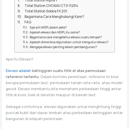
Total Station Alpha Y
Total Station CHCNAV CTS-112R4
Total Station Sokkia FX 201
Bagaimana Cara Menghubungi Kami?
FAQ
Apa arti MDPL dalam peta?
Apakah elevasi dan MDPL itu sama?
Bagaimana cara mengetahui elevasi suatu tempat?
Apakah drone bisa digunakan untuk mengukur elevasi?
Mengapa elevasi penting dalam pembangunan?
Apa Itu Elevasi?
Elevasi adalah
ketinggian suatu titik di atas permukaan
referensi tertentu
. Dalam konteks pemetaan, referensi ini bisa
berupa permukaan laut, permukaan tanah rata-rata, atau model
geoid. Elevasi membantu kita memahami perbedaan tinggi antar
titik di bumi, baik di daratan maupun di bawah laut.
Sebagai contohnya, elevasi digunakan untuk menghitung tinggi
puncak bukit dari dasar lembah atau perbedaan ketinggian antar
bangunan di wilayah perkotaan.