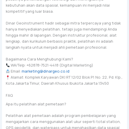
kebutuhan akan data spasial, kemampuan ini menjadi nilai
kompetitif yang luar biasa.
Dinar Geoinstrument hadir sebagai mitra terpercaya yang tidak
hanya menyediakan pelatihan, tetapi juga mendampingi Anda
hingga mahir di lapangan. Dengan instruktur profesional, alat
lengkap, dan kurikulum berbasis praktik, pelatihan ini adalah
langkah nyata untuk menjadi ahli pemetaan profesional.
Bagaimana Cara Menghubungi Kami?
WA/Telp: +62878-7521-4418 (Digital Marketing)
Email:
marketing@dinargeo.co.id
Alamat: Komplek Karyawan DKI RT 12/02 Blok P1 No. 22, Pd. Klp.,
Kota Jakarta Timur, Daerah Khusus Ibukota Jakarta 13450
FAQ
Apa itu pelatihan alat pemetaan?
Pelatihan alat pemetaan adalah program pembelajaran yang
mengajarkan cara menggunakan alat ukur seperti total station,
GPS geodetik, dan waterpass untuk menghasilkan data spasial