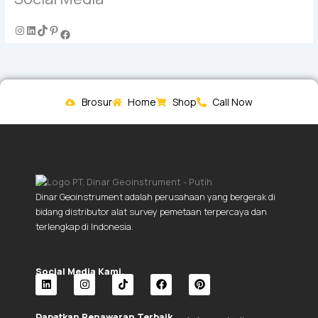
Brosur
Home
Shop
Call Now
Dinar Geoinstrument adalah perusahaan yang bergerak di
bidang distributor alat survey pemetaan terpercaya dan
terlengkap di Indonesia.
Social Media Kami.
L
I
T
F
P
i
n
i
a
i
Dapatkan Penawaran Terbaik.