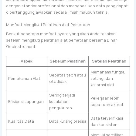
dengan standar profesional dan menghasilkan data yang dapat
dipertanggungjawabkan secara ilmiah maupun teknis.
Manfaat Mengikuti Pelatihan Alat Pemetaan
Berikut beberapa manfaat nyata yang akan Anda rasakan
setelah mengikuti pelatihan alat pemetaan bersama Dinar
Geoinstrument:
Aspek
Sebelum Pelatihan
Setelah Pelatihan
Memahami fungsi,
Sebatas teori atau
Pemahaman Alat
setting, dan
otodidak
kalibrasi alat
Sering terjadi
Pekerjaan lebih
Efisiensi Lapangan
kesalahan
cepat dan akurat
pengukuran
Data terverifikasi
Kualitas Data
Data kurang presisi
dan konsisten
Memiliki sertifikat