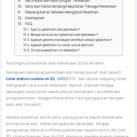
Sertifikasi dan Keuntungan Tambahan
Data dan Fakta tentang Kebutuhan Tenaga Pemetaan
Peluang Karier Setelah Mengikuti Pelatihan
Kesimpulan
FAQ
Apa itu pelatihan alat pemetaan?
Berapa lama durasi pelatihan alat pemetaan?
Apakah peserta mendapat sertifikat setelah pelatihan?
Apakah pelatihan ini cocok untuk pemula?
Di mana pelatihan ini diadakan?
Pentingnya Pelatihan Alat Pemetaan di Era Modern
Kemajuan teknologi pemetaan kini melaju pesat. Alat seperti
total station sokkia im 52
,
GNSS
RTK, dan drone mapping telah
mengubah cara survei dilakukan. Namun, banyak tenaga
lapangan yang belum sepenuhnya memahami cara kalibrasi,
pengoperasian, hingga interpretasi hasil pengukuran dengan
alat-alat tersebut.
Melalui pelatihan terstruktur, para peserta dapat memahami
prinsip kerja alat, teknik pengukuran lapangan, hingga
pengolahan data di software pemetaan seperti AutoCAD Civil
3D, Global Mapper, dan ArcGIS. Hasilnya, mereka mampu bekerja