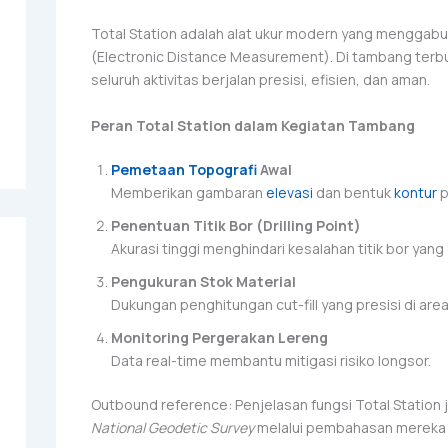
Total Station adalah alat ukur modern yang menggab
(Electronic Distance Measurement). Di tambang terbu
seluruh aktivitas berjalan presisi, efisien, dan aman.
Peran Total Station dalam Kegiatan Tambang
Pemetaan Topografi
Awal
Memberikan gambaran
elevasi
dan bentuk
kontur
p
Penentuan Titik Bor (Drilling Point)
Akurasi tinggi menghindari kesalahan titik bor ya
Pengukuran Stok Material
Dukungan penghitungan cut-fill yang presisi di are
Monitoring Pergerakan Lereng
Data real-time membantu mitigasi risiko longsor.
Outbound reference: Penjelasan fungsi Total Station j
National Geodetic Survey
melalui pembahasan mereka 