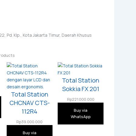
2, Pd. Klp., Kota Jakarta Timur, Daerah Khusus
roducts
Total Station
Sokkia FX 201
Total Station
Rp
221.000.000
CHCNAV CTS-
112R4
Buy via
WhatsApp
Rp
39.000.000
Buy via