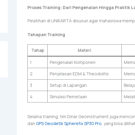
Proses Training: Dari Pengenalan Hingga Praktik 
Pelatihan di UNIKARTA disusun agar mahasiswa memp
Tahapan Training
Tahap
Materi
1
Pengenalan Komponen
Memah
2
Penjelasan EDM & Theodolite
Memah
3
Setup di Lapangan
Belaj
4
Simulasi Pemetaan
Melat
Selama training, tim Dinar Geoinstrument juga menc
dan
GPS Geodetik Spherefix SP30 Pro
, yang bisa dilih