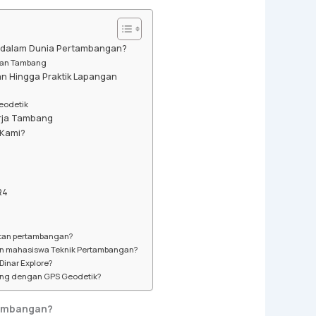
g dalam Dunia Pertambangan?
atan Tambang
an Hingga Praktik Lapangan
Geodetik
rja Tambang
Kami?
R4
iatan pertambangan?
kan mahasiswa Teknik Pertambangan?
Dinar Explore?
bung dengan GPS Geodetik?
tambangan?