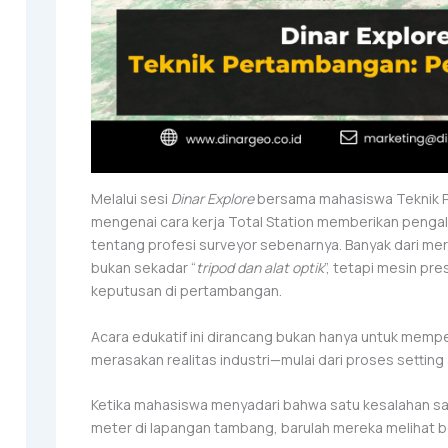
Melalui sesi
Dinar Explore
bersama mahasiswa Teknik 
mengenai cara kerja Total Station memberikan pen
tentang profesi surveyor sebenarnya. Banyak dari m
bukan sekadar “
tripod dan alat optik
”, tetapi mesin pr
keputusan di pertambangan.
Acara edukatif ini dirancang bukan hanya untuk mem
merasakan realitas industri—mulai dari proses setting 
Ketika mahasiswa menyadari bahwa satu kesalahan s
meter di lapangan tambang, barulah mereka melihat be