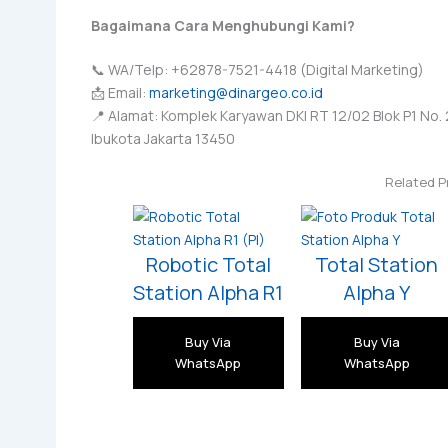
Bagaimana Cara Menghubungi Kami?
📞 WA/Telp: +62878-7521-4418 (Digital Marketing)
📩 Email:
marketing@dinargeo.co.id
📍 Alamat: Komplek Karyawan DKI RT 12/02 Blok P1 No. 2
Ibukota Jakarta 13450
Related P
Robotic Total
Total Station
Station Alpha R1
Alpha Y
Buy Via
Buy Via
WhatsApp
WhatsApp