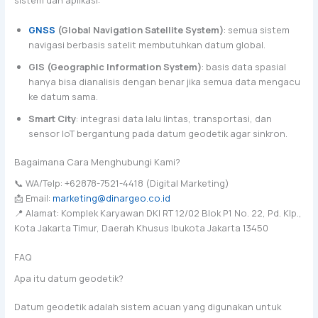
sistem dan aplikasi:
GNSS
(Global Navigation Satellite System)
: semua sistem
navigasi berbasis satelit membutuhkan datum global.
GIS (Geographic Information System)
: basis data spasial
hanya bisa dianalisis dengan benar jika semua data mengacu
ke datum sama.
Smart City
: integrasi data lalu lintas, transportasi, dan
sensor IoT bergantung pada datum geodetik agar sinkron.
Bagaimana Cara Menghubungi Kami?
📞 WA/Telp: +62878-7521-4418 (Digital Marketing)
📩 Email:
marketing@dinargeo.co.id
📍 Alamat: Komplek Karyawan DKI RT 12/02 Blok P1 No. 22, Pd. Klp.,
Kota Jakarta Timur, Daerah Khusus Ibukota Jakarta 13450
FAQ
Apa itu datum geodetik?
Datum geodetik adalah sistem acuan yang digunakan untuk