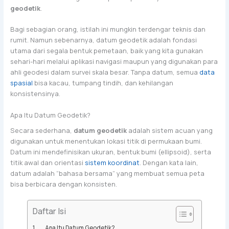
geodetik
.
Bagi sebagian orang, istilah ini mungkin terdengar teknis dan
rumit. Namun sebenarnya, datum geodetik adalah fondasi
utama dari segala bentuk pemetaan, baik yang kita gunakan
sehari-hari melalui aplikasi navigasi maupun yang digunakan para
ahli geodesi dalam survei skala besar. Tanpa datum, semua
data
spasial
bisa kacau, tumpang tindih, dan kehilangan
konsistensinya.
Apa Itu Datum Geodetik?
Secara sederhana,
datum geodetik
adalah sistem acuan yang
digunakan untuk menentukan lokasi titik di permukaan bumi.
Datum ini mendefinisikan ukuran, bentuk bumi (ellipsoid), serta
titik awal dan orientasi
sistem koordinat
. Dengan kata lain,
datum adalah “bahasa bersama” yang membuat semua peta
bisa berbicara dengan konsisten.
Daftar Isi
Apa Itu Datum Geodetik?