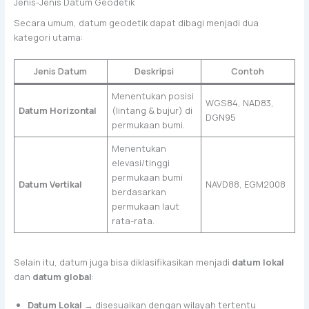
Jenis-Jenis Datum Geodetik
Secara umum, datum geodetik dapat dibagi menjadi dua
kategori utama:
Jenis Datum
Deskripsi
Contoh
Menentukan posisi
WGS84, NAD83,
Datum Horizontal
(lintang & bujur) di
DGN95
permukaan bumi.
Menentukan
elevasi/tinggi
permukaan bumi
Datum Vertikal
NAVD88, EGM2008
berdasarkan
permukaan laut
rata-rata.
Selain itu, datum juga bisa diklasifikasikan menjadi
datum lokal
dan
datum global
:
Datum Lokal
→ disesuaikan dengan wilayah tertentu