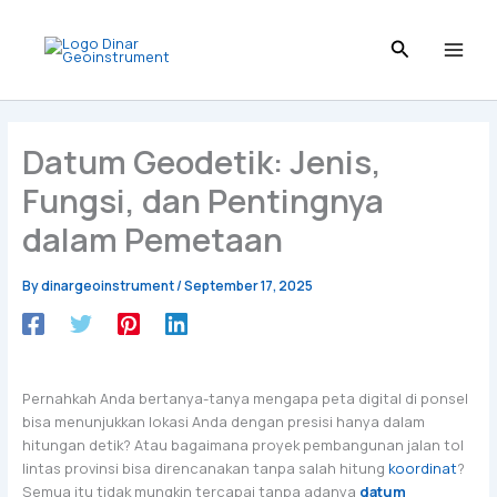
Skip
to
content
Datum Geodetik: Jenis,
Fungsi, dan Pentingnya
dalam Pemetaan
By
dinargeoinstrument
/
September 17, 2025
Pernahkah Anda bertanya-tanya mengapa peta digital di ponsel
bisa menunjukkan lokasi Anda dengan presisi hanya dalam
hitungan detik? Atau bagaimana proyek pembangunan jalan tol
lintas provinsi bisa direncanakan tanpa salah hitung
koordinat
?
Semua itu tidak mungkin tercapai tanpa adanya
datum