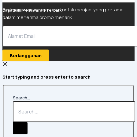
Berlangganan dengan kami untuk menjadi yang pertama
Dapatkan Penawaran Terbaik.
dalam menerima promo menarik.
Berlangganan
Start typing and press enter to search
Search...