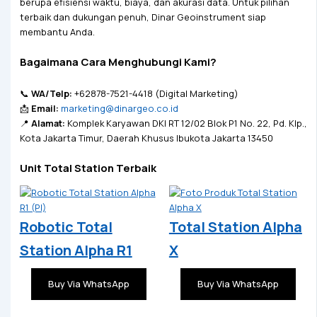
berupa efisiensi waktu, biaya, dan akurasi data. Untuk pilihan
terbaik dan dukungan penuh, Dinar Geoinstrument siap
membantu Anda.
Bagaimana Cara Menghubungi Kami?
📞
WA/Telp:
+62878-7521-4418 (Digital Marketing)
📩
Email:
marketing@dinargeo.co.id
📍
Alamat:
Komplek Karyawan DKI RT 12/02 Blok P1 No. 22, Pd. Klp.,
Kota Jakarta Timur, Daerah Khusus Ibukota Jakarta 13450
Unit Total Station Terbaik
Robotic Total
Total Station Alpha
Station Alpha R1
X
Buy Via WhatsApp
Buy Via WhatsApp