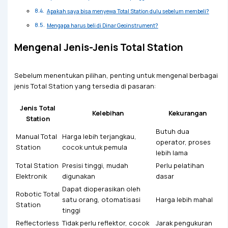
Apakah saya bisa menyewa Total Station dulu sebelum membeli?
Mengapa harus beli di Dinar Geoinstrument?
Mengenal Jenis-Jenis Total Station
Sebelum menentukan pilihan, penting untuk mengenal berbagai
jenis Total Station yang tersedia di pasaran:
Jenis Total
Kelebihan
Kekurangan
Station
Butuh dua
Manual Total
Harga lebih terjangkau,
operator, proses
Station
cocok untuk pemula
lebih lama
Total Station
Presisi tinggi, mudah
Perlu pelatihan
Elektronik
digunakan
dasar
Dapat dioperasikan oleh
Robotic Total
satu orang, otomatisasi
Harga lebih mahal
Station
tinggi
Reflectorless
Tidak perlu reflektor, cocok
Jarak pengukuran