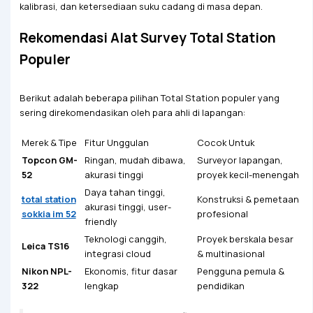
kalibrasi, dan ketersediaan suku cadang di masa depan.
Rekomendasi Alat Survey Total Station
Populer
Berikut adalah beberapa pilihan Total Station populer yang
sering direkomendasikan oleh para ahli di lapangan:
Merek & Tipe
Fitur Unggulan
Cocok Untuk
Topcon GM-
Ringan, mudah dibawa,
Surveyor lapangan,
52
akurasi tinggi
proyek kecil-menengah
Daya tahan tinggi,
total station
Konstruksi & pemetaan
akurasi tinggi, user-
sokkia im 52
profesional
friendly
Teknologi canggih,
Proyek berskala besar
Leica TS16
integrasi cloud
& multinasional
Nikon NPL-
Ekonomis, fitur dasar
Pengguna pemula &
322
lengkap
pendidikan