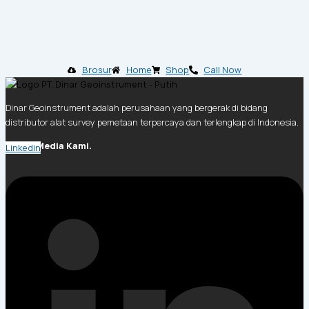
Brosur
Home
Shop
Call Now
Dinar Geoinstrument adalah perusahaan yang bergerak di bidang
distributor alat survey pemetaan terpercaya dan terlengkap di Indonesia.
Social Media Kami.
Linkedin