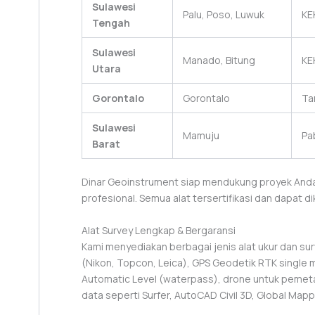
Sulawesi
Palu, Poso, Luwuk
KE
Tengah
Sulawesi
Manado, Bitung
KE
Utara
Gorontalo
Gorontalo
Ta
Sulawesi
Mamuju
Pa
Barat
Dinar Geoinstrument siap mendukung proyek Anda
profesional. Semua alat tersertifikasi dan dapat dik
Alat Survey Lengkap & Bergaransi
Kami menyediakan berbagai jenis alat ukur dan sur
(Nikon, Topcon, Leica), GPS Geodetik RTK single
Automatic Level (waterpass), drone untuk peme
data seperti Surfer, AutoCAD Civil 3D, Global Mappe