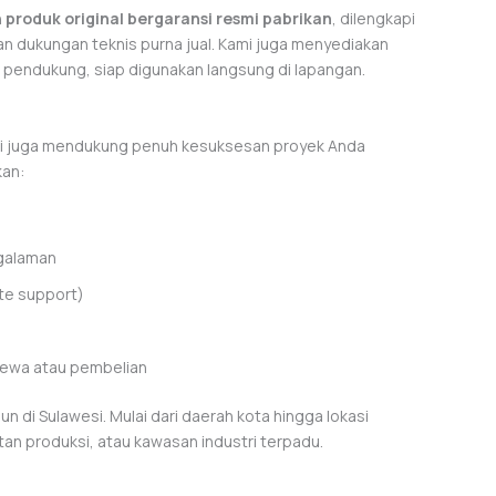
n
produk original bergaransi resmi pabrikan
, dilengkapi
an dukungan teknis purna jual. Kami juga menyediakan
pendukung, siap digunakan langsung di lapangan.
api juga mendukung penuh kesuksesan proyek Anda
kan:
ngalaman
ite support)
sewa atau pembelian
 di Sulawesi. Mulai dari daerah kota hingga lokasi
tan produksi, atau kawasan industri terpadu.