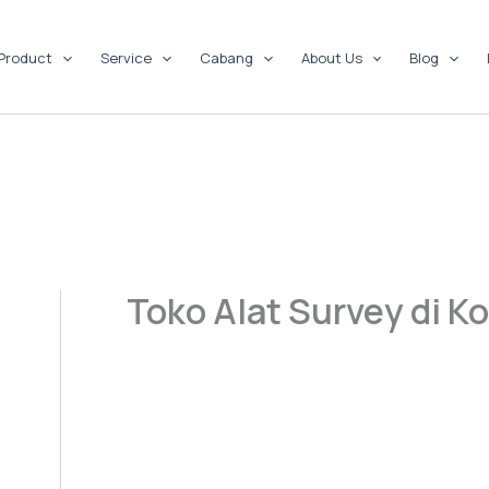
Product
Service
Cabang
About Us
Blog
Toko Alat Survey di K