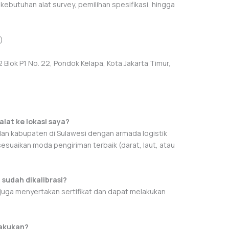
ebutuhan alat survey, pemilihan spesifikasi, hingga
)
Blok P1 No. 22, Pondok Kelapa, Kota Jakarta Timur,
lat ke lokasi saya?
 dan kabupaten di Sulawesi dengan armada logistik
sesuaikan moda pengiriman terbaik (darat, laut, atau
 sudah dikalibrasi?
mi juga menyertakan sertifikat dan dapat melakukan
lakukan?