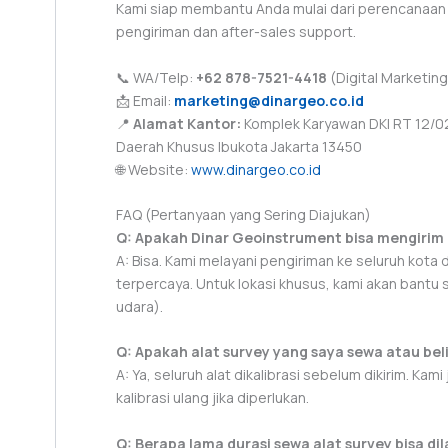
Kami siap membantu Anda mulai dari perencanaan k
pengiriman dan after-sales support.
📞 WA/Telp:
+62 878-7521-4418
(Digital Marketing
📩 Email:
marketing@dinargeo.co.id
📍
Alamat Kantor:
Komplek Karyawan DKI RT 12/02 
Daerah Khusus Ibukota Jakarta 13450
🌐 Website:
www.dinargeo.co.id
FAQ (Pertanyaan yang Sering Diajukan)
Q: Apakah Dinar Geoinstrument bisa mengirim a
A: Bisa. Kami melayani pengiriman ke seluruh kota
terpercaya. Untuk lokasi khusus, kami akan bantu 
udara).
Q: Apakah alat survey yang saya sewa atau beli
A: Ya, seluruh alat dikalibrasi sebelum dikirim. Ka
kalibrasi ulang jika diperlukan.
Q: Berapa lama durasi sewa alat survey bisa di