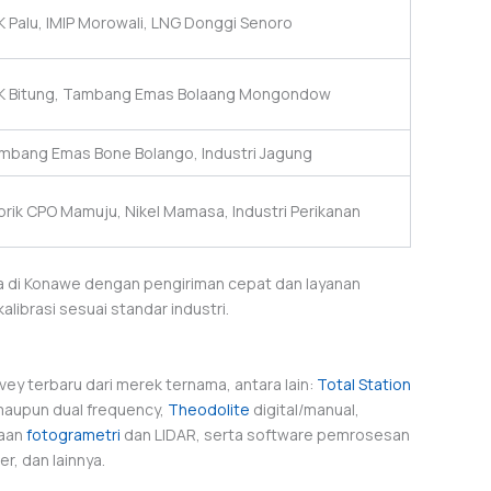
K Palu, IMIP Morowali, LNG Donggi Senoro
K Bitung, Tambang Emas Bolaang Mongondow
mbang Emas Bone Bolango, Industri Jagung
brik CPO Mamuju, Nikel Mamasa, Industri Perikanan
 di Konawe dengan pengiriman cepat dan layanan
alibrasi sesuai standar industri.
vey terbaru dari merek ternama, antara lain:
Total Station
 maupun dual frequency,
Theodolite
digital/manual,
taan
fotogrametri
dan LIDAR, serta software pemrosesan
r, dan lainnya.