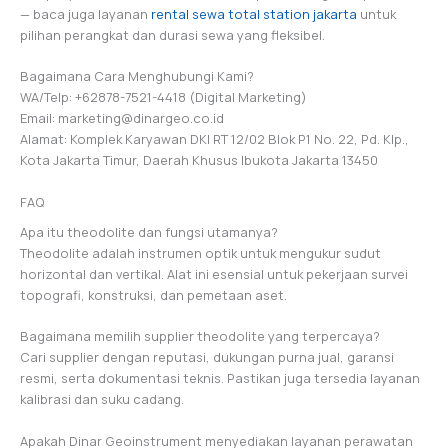
— baca juga layanan
rental sewa total station jakarta
untuk
pilihan perangkat dan durasi sewa yang fleksibel.
Bagaimana Cara Menghubungi Kami?
WA/Telp: +62878-7521-4418 (Digital Marketing)
Email: marketing@dinargeo.co.id
Alamat: Komplek Karyawan DKI RT 12/02 Blok P1 No. 22, Pd. Klp.,
Kota Jakarta Timur, Daerah Khusus Ibukota Jakarta 13450
FAQ
Apa itu theodolite dan fungsi utamanya?
Theodolite adalah instrumen optik untuk mengukur sudut
horizontal dan vertikal. Alat ini esensial untuk pekerjaan survei
topografi, konstruksi, dan pemetaan aset.
Bagaimana memilih supplier theodolite yang terpercaya?
Cari supplier dengan reputasi, dukungan purna jual, garansi
resmi, serta dokumentasi teknis. Pastikan juga tersedia layanan
kalibrasi dan suku cadang.
Apakah Dinar Geoinstrument menyediakan layanan perawatan