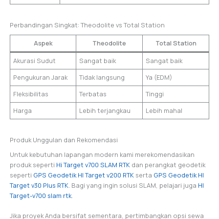
Perbandingan Singkat: Theodolite vs Total Station
Aspek
Theodolite
Total Station
Akurasi Sudut
Sangat baik
Sangat baik
Pengukuran Jarak
Tidak langsung
Ya (EDM)
Fleksibilitas
Terbatas
Tinggi
Harga
Lebih terjangkau
Lebih mahal
Produk Unggulan dan Rekomendasi
Untuk kebutuhan lapangan modern kami merekomendasikan
produk seperti
Hi Target v700 SLAM RTK
dan perangkat geodetik
seperti
GPS Geodetik HI Target v200 RTK
serta
GPS Geodetik HI
Target v30 Plus RTK
. Bagi yang ingin solusi SLAM, pelajari juga
HI
Target-v700 slam rtk
.
Jika proyek Anda bersifat sementara, pertimbangkan opsi sewa