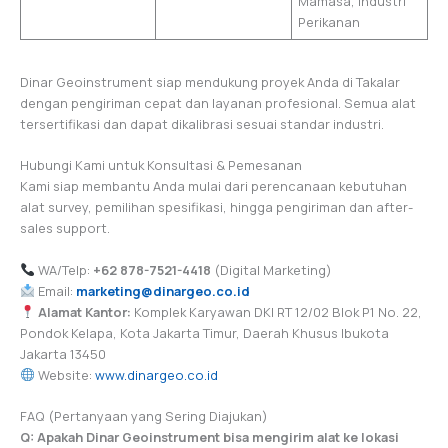
Mamasa, Industri
Perikanan
Dinar Geoinstrument siap mendukung proyek Anda di Takalar
dengan pengiriman cepat dan layanan profesional. Semua alat
tersertifikasi dan dapat dikalibrasi sesuai standar industri.
Hubungi Kami untuk Konsultasi & Pemesanan
Kami siap membantu Anda mulai dari perencanaan kebutuhan
alat survey, pemilihan spesifikasi, hingga pengiriman dan after-
sales support.
WA/Telp:
+62 878-7521-4418
(Digital Marketing)
Email:
marketing@dinargeo.co.id
Alamat Kantor:
Komplek Karyawan DKI RT 12/02 Blok P1 No. 22,
Pondok Kelapa, Kota Jakarta Timur, Daerah Khusus Ibukota
Jakarta 13450
Website:
www.dinargeo.co.id
FAQ (Pertanyaan yang Sering Diajukan)
Q: Apakah Dinar Geoinstrument bisa mengirim alat ke lokasi