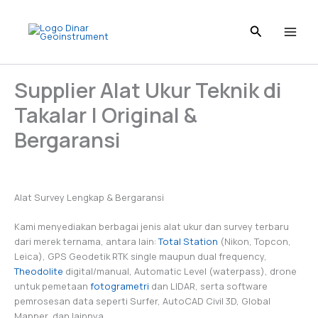
Skip
to
content
Supplier Alat Ukur Teknik di
Takalar | Original &
Bergaransi
Alat Survey Lengkap & Bergaransi
Kami menyediakan berbagai jenis alat ukur dan survey terbaru
dari merek ternama, antara lain:
Total Station
(Nikon, Topcon,
Leica), GPS Geodetik RTK single maupun dual frequency,
Theodolite
digital/manual, Automatic Level (waterpass), drone
untuk pemetaan
fotogrametri
dan LIDAR, serta software
pemrosesan data seperti Surfer, AutoCAD Civil 3D, Global
Mapper, dan lainnya.