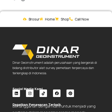
Brosur
Home
Shop
Call Now
Dinar Geoinstrument adalah perusahaan yang bergerak di
bidang distributor alat survey pemetaan terpercaya dan
terlengkap di Indonesia.
Social Media Kami.
L
I
T
F
P
i
n
i
a
i
Dapatkan Penawaran Terbaik.
Berlangganan dengan kami untuk menjadi yang
n
s
k
c
n
k
t
t
e
t