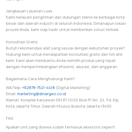
Jangkauan Layanan Luas
Kami melayani pengiriman dan dukungan teknis ke berbagai kota
besar dan daerah industri di seluruh Indonesia. Dimanapun lokasi
proyek Anda, kami siap hadir untuk memberikan solusi terbaik.
Konsultasi Gratis
Butuh rekomendasi alat yang sesuai dengan kebutuhan proyek?
Hubungi kami untuk mendapatkan konsultasi gratis dari tim ahli
kami. Kami akan membantu Anda memilih produk yang tepat
dengan mempertimbangkan efisiensi, akurasi, dan anggaran.
Bagaimana Cara Menghubungi Kami?
WA/Telp:
+62878-7521-4418
(Digital Marketing)
Email:
marketing@dinargeo.co.id
Alamat: Komplek Karyawan DKI RT 12/02 Blok P1 No. 22, Pd. Klp.,
Kota Jakarta Timur, Daerah Khusus Ibukota Jakarta 13450
FAQ
Apakah unit yang disewa sudah termasuk aksesoris seperti