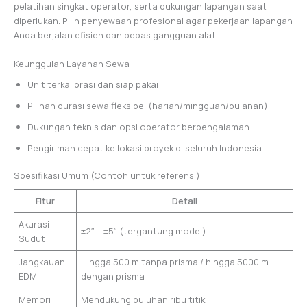
pelatihan singkat operator, serta dukungan lapangan saat
diperlukan. Pilih penyewaan profesional agar pekerjaan lapangan
Anda berjalan efisien dan bebas gangguan alat.
Keunggulan Layanan Sewa
Unit terkalibrasi dan siap pakai
Pilihan durasi sewa fleksibel (harian/mingguan/bulanan)
Dukungan teknis dan opsi operator berpengalaman
Pengiriman cepat ke lokasi proyek di seluruh Indonesia
Spesifikasi Umum (Contoh untuk referensi)
Fitur
Detail
Akurasi
±2″ – ±5″ (tergantung model)
Sudut
Jangkauan
Hingga 500 m tanpa prisma / hingga 5000 m
EDM
dengan prisma
Memori
Mendukung puluhan ribu titik