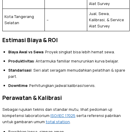
Alat Survey
Jual, Sewa,
Kota Tangerang
–
Kalibrasi, & Service
Selatan
Alat Survey
Estimasi Biaya & ROI
Biaya Awal vs Sewa
: Proyek singkat bisa lebih hemat sewa.
Produktivitas
: Antarmuka familiar menurunkan kurva belajar.
Standarisasi
: Seri alat seragam memudahkan pelatihan & spare
part.
Downtime
: Perhitungkan jadwal kalibrasi/servis.
Perawatan & Kalibrasi
Sebagai rujukan teknis dan standar mutu, lihat pedoman uji
kompetensi laboratorium
ISO/IEC 17025
serta referensi pabrikan
untuk gambaran umum
total station
.
Bersihkan lensa, simpan aman.