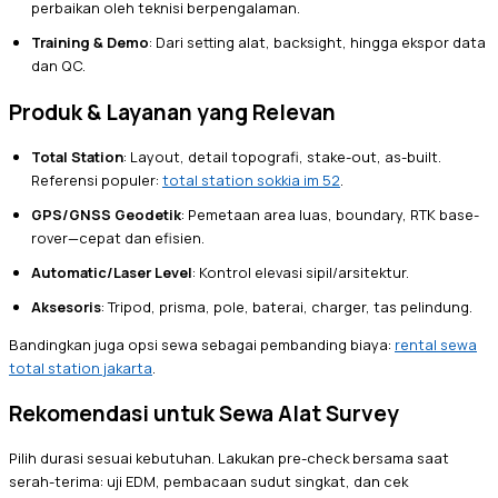
perbaikan oleh teknisi berpengalaman.
Training & Demo
: Dari setting alat, backsight, hingga ekspor data
dan QC.
Produk & Layanan yang Relevan
Total Station
: Layout, detail topografi, stake-out, as-built.
Referensi populer:
total station sokkia im 52
.
GPS/GNSS Geodetik
: Pemetaan area luas, boundary, RTK base-
rover—cepat dan efisien.
Automatic/Laser Level
: Kontrol elevasi sipil/arsitektur.
Aksesoris
: Tripod, prisma, pole, baterai, charger, tas pelindung.
Bandingkan juga opsi sewa sebagai pembanding biaya:
rental sewa
total station jakarta
.
Rekomendasi untuk Sewa Alat Survey
Pilih durasi sesuai kebutuhan. Lakukan pre-check bersama saat
serah-terima: uji EDM, pembacaan sudut singkat, dan cek