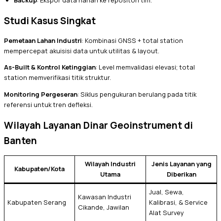
Backup
: Ekspor data harian ke repositori tim.
Studi Kasus Singkat
Pemetaan Lahan Industri
: Kombinasi GNSS + total station
mempercepat akuisisi data untuk utilitas & layout.
As-Built & Kontrol Ketinggian
: Level memvalidasi elevasi; total
station memverifikasi titik struktur.
Monitoring Pergeseran
: Siklus pengukuran berulang pada titik
referensi untuk tren defleksi.
Wilayah Layanan Dinar Geoinstrument di
Banten
Wilayah Industri
Jenis Layanan yang
Kabupaten/Kota
Utama
Diberikan
Jual, Sewa,
Kawasan Industri
Kabupaten Serang
Kalibrasi, & Service
Cikande, Jawilan
Alat Survey