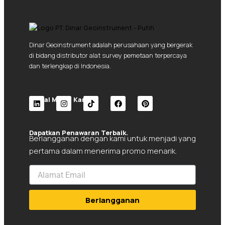
Dinar Geoinstrument adalah perusahaan yang bergerak
di bidang distributor alat survey pemetaan terpercaya
dan terlengkap di Indonesia.
Social Media Kami.
L
I
T
F
P
i
n
i
a
i
n
s
k
c
n
Dapatkan Penawaran Terbaik.
k
t
t
e
t
Berlangganan dengan kami untuk menjadi yang
e
a
o
b
e
pertama dalam menerima promo menarik.
d
g
k
o
r
i
r
o
e
n
a
k
s
m
t
Berlangganan