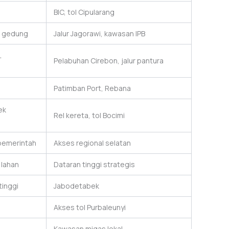
BIC, tol Cipularang
i gedung
Jalur Jagorawi, kawasan IPB
,
Pelabuhan Cirebon, jalur pantura
Patimban Port, Rebana
ek
Rel kereta, tol Bocimi
 pemerintah
Akses regional selatan
 lahan
Dataran tinggi strategis
inggi
Jabodetabek
Akses tol Purbaleunyi
Kawasan migas lokal