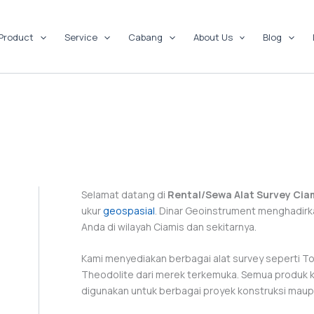
Product
Service
Cabang
About Us
Blog
Selamat datang di
Rental/Sewa Alat Survey Cia
ukur
geospasial
. Dinar Geoinstrument menghadirk
Anda di wilayah Ciamis dan sekitarnya.
Kami menyediakan berbagai alat survey seperti To
Theodolite dari merek terkemuka. Semua produk kam
digunakan untuk berbagai proyek konstruksi mau