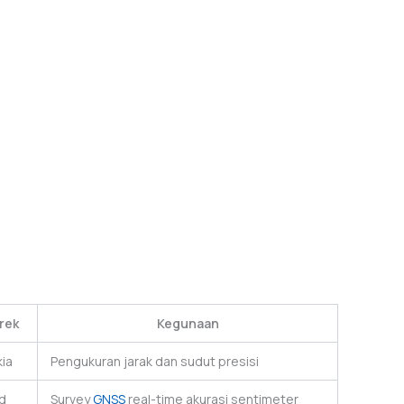
rek
Kegunaan
ia
Pengukuran jarak dan sudut presisi
d
Survey
GNSS
real-time akurasi sentimeter