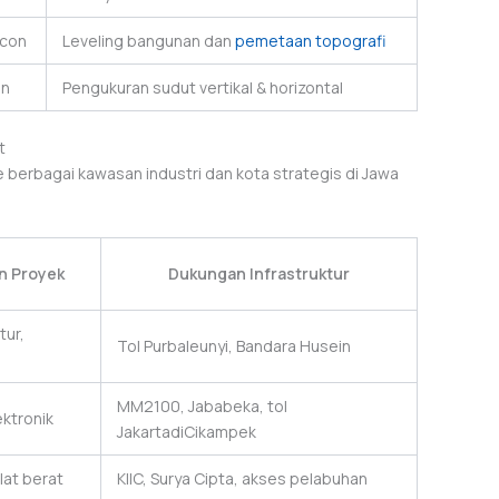
con
Leveling bangunan dan
pemetaan topografi
on
Pengukuran sudut vertikal & horizontal
t
 berbagai kawasan industri dan kota strategis di Jawa
an Proyek
Dukungan Infrastruktur
tur,
Tol Purbaleunyi, Bandara Husein
MM2100, Jababeka, tol
ektronik
JakartadiCikampek
lat berat
KIIC, Surya Cipta, akses pelabuhan