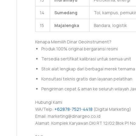
14
Sumedang
Tol, kampus, pemuk
15
Majalengka
Bandara, logistik
Kenapa Memilih Dinar Geoinstrument?
Produk 100% original bergaransi resmi
Tersedia sertifikat kalibrasi untuk semua unit
Stok alat lengkap dari berbagai merek ternama
Konsultasi teknis gratis dan layanan pelatihan
Pengiriman cepat & aman ke seluruh wilayah Ja
Hubungi Kami
WA/Telp:
+62878-7521-4418
(Digital Marketing)
Email: marketing@dinargeo.co.id
Alamat: Komplek Karyawan DKI RT 12/02 Blok P1 No. 