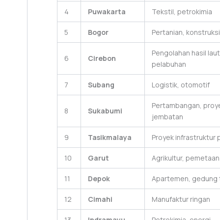
4
Puwakarta
Tekstil, petrokimia
5
Bogor
Pertanian, konstruks
Pengolahan hasil laut
6
Cirebon
pelabuhan
7
Subang
Logistik, otomotif
Pertambangan, proy
8
Sukabumi
jembatan
9
Tasikmalaya
Proyek infrastruktur
10
Garut
Agrikultur, pemetaan
11
Depok
Apartemen, gedung t
12
Cimahi
Manufaktur ringan
13
Indramayu
Petrokimia, energi