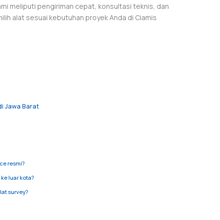
mi meliputi pengiriman cepat, konsultasi teknis, dan
lih alat sesuai kebutuhan proyek Anda di Ciamis
i Jawa Barat
ice resmi?
ke luar kota?
lat survey?