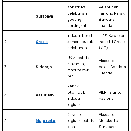
Konstruksi,
Pelabuhan
pelabuhan,
Tanjung Perak,
1
Surabaya
gedung
Bandara
bertingkat
Juanda
Industri berat,
JIIPE, Kawasan
2
Gresik
semen, pupuk,
Industri Gresik
pelabuhan
(KIG)
UKM, pabrik
Akses tol,
makanan,
3
Sidoarjo
dekat Bandara
manufaktur
Juanda
kecil
Pabrik
otomotif,
PIER, jalur tol
4
Pasuruan
industri
nasional
logistik
Keramik,
Akses tol
5
Mojokerto
logistik, pabrik
Mojokerto–
lokal
Surabaya