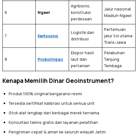
Agribisnis,
Jalur nasional
6
Ngawi
konstruksi
Madiun-Ngawi
perdesaan
Pertemuan
Logistik dan
7
Kertosono
jalur tol utama
distribusi
Trans-Jawa
Ekspor hasil
Pelabuhan
8
Probolinggo
laut dan
Tanjung
pertanian
Tembaga
Kenapa Memilih Dinar Geoinstrument?
Produk 100% original bergaransi resmi
Tersedia sertifikat kalibrasi untuk semua unit
Stok alat lengkap dari berbagai merek ternama
Konsultasi teknis gratis dan layanan pelatihan
Pengiriman cepat & aman ke seluruh wilayah Jatim