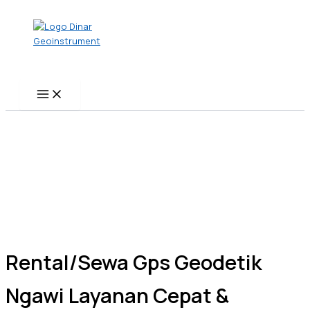
Name*
Email*
Website
Skip
to
content
Rental/Sewa Gps Geodetik
Ngawi Layanan Cepat &