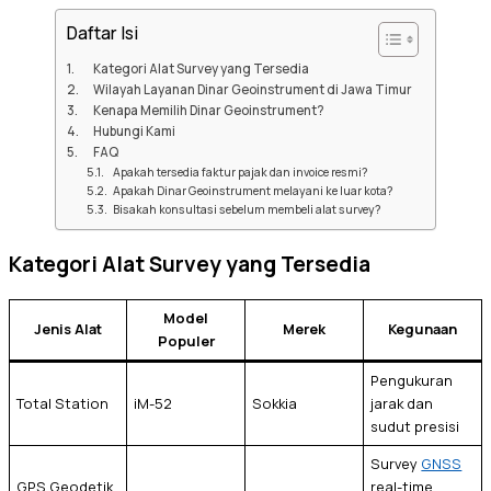
Daftar Isi
Kategori Alat Survey yang Tersedia
Wilayah Layanan Dinar Geoinstrument di Jawa Timur
Kenapa Memilih Dinar Geoinstrument?
Hubungi Kami
FAQ
Apakah tersedia faktur pajak dan invoice resmi?
Apakah Dinar Geoinstrument melayani ke luar kota?
Bisakah konsultasi sebelum membeli alat survey?
Kategori Alat Survey yang Tersedia
Model
Jenis Alat
Merek
Kegunaan
Populer
Pengukuran
Total Station
iM-52
Sokkia
jarak dan
sudut presisi
Survey
GNSS
GPS Geodetik
real-time