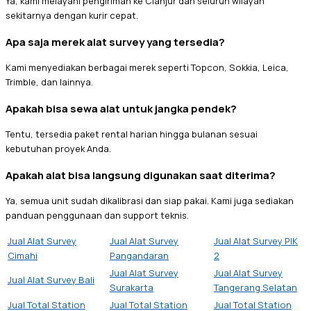
Ya, kami melayani pengiriman ke Cianjur dan seluruh wilayah
sekitarnya dengan kurir cepat.
Apa saja merek alat survey yang tersedia?
Kami menyediakan berbagai merek seperti Topcon, Sokkia, Leica,
Trimble, dan lainnya.
Apakah bisa sewa alat untuk jangka pendek?
Tentu, tersedia paket rental harian hingga bulanan sesuai
kebutuhan proyek Anda.
Apakah alat bisa langsung digunakan saat diterima?
Ya, semua unit sudah dikalibrasi dan siap pakai. Kami juga sediakan
panduan penggunaan dan support teknis.
Jual Alat Survey
Jual Alat Survey
Jual Alat Survey PIK
Cimahi
Pangandaran
2
Jual Alat Survey
Jual Alat Survey
Jual Alat Survey Bali
Surakarta
Tangerang Selatan
Jual Total Station
Jual Total Station
Jual Total Station