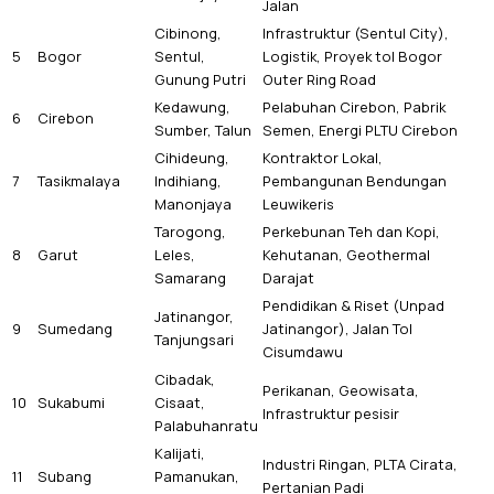
Jalan
Cibinong,
Infrastruktur (Sentul City),
5
Bogor
Sentul,
Logistik, Proyek tol Bogor
Gunung Putri
Outer Ring Road
Kedawung,
Pelabuhan Cirebon, Pabrik
6
Cirebon
Sumber, Talun
Semen, Energi PLTU Cirebon
Cihideung,
Kontraktor Lokal,
7
Tasikmalaya
Indihiang,
Pembangunan Bendungan
Manonjaya
Leuwikeris
Tarogong,
Perkebunan Teh dan Kopi,
8
Garut
Leles,
Kehutanan, Geothermal
Samarang
Darajat
Pendidikan & Riset (Unpad
Jatinangor,
9
Sumedang
Jatinangor), Jalan Tol
Tanjungsari
Cisumdawu
Cibadak,
Perikanan, Geowisata,
10
Sukabumi
Cisaat,
Infrastruktur pesisir
Palabuhanratu
Kalijati,
Industri Ringan, PLTA Cirata,
11
Subang
Pamanukan,
Pertanian Padi