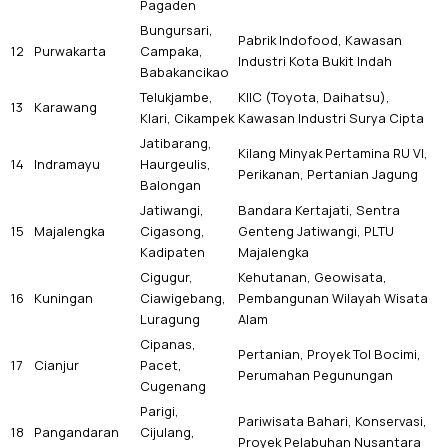
Pagaden
Bungursari,
Pabrik Indofood, Kawasan
12
Purwakarta
Campaka,
Industri Kota Bukit Indah
Babakancikao
Telukjambe,
KIIC (Toyota, Daihatsu),
13
Karawang
Klari, Cikampek
Kawasan Industri Surya Cipta
Jatibarang,
Kilang Minyak Pertamina RU VI,
14
Indramayu
Haurgeulis,
Perikanan, Pertanian Jagung
Balongan
Jatiwangi,
Bandara Kertajati, Sentra
15
Majalengka
Cigasong,
Genteng Jatiwangi, PLTU
Kadipaten
Majalengka
Cigugur,
Kehutanan, Geowisata,
16
Kuningan
Ciawigebang,
Pembangunan Wilayah Wisata
Luragung
Alam
Cipanas,
Pertanian, Proyek Tol Bocimi,
17
Cianjur
Pacet,
Perumahan Pegunungan
Cugenang
Parigi,
Pariwisata Bahari, Konservasi,
18
Pangandaran
Cijulang,
Proyek Pelabuhan Nusantara