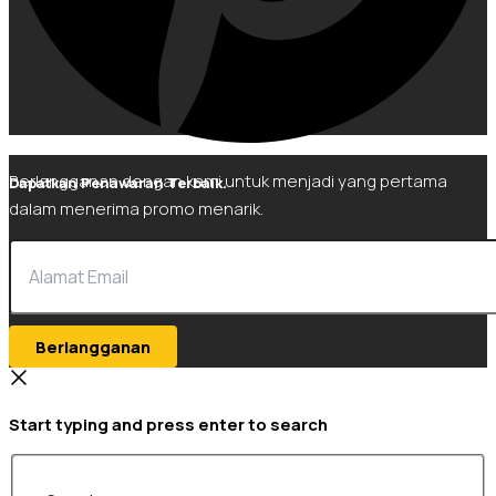
Berlangganan dengan kami untuk menjadi yang pertama
Dapatkan Penawaran Terbaik.
dalam menerima promo menarik.
Berlangganan
Start typing and press enter to search