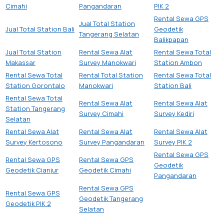
Cimahi
Pangandaran
PIK 2
Rental Sewa GPS
Jual Total Station
Jual Total Station Bali
Geodetik
Tangerang Selatan
Balikpapan
Jual Total Station
Rental Sewa Alat
Rental Sewa Total
Makassar
Survey Manokwari
Station Ambon
Rental Sewa Total
Rental Total Station
Rental Sewa Total
Station Gorontalo
Manokwari
Station Bali
Rental Sewa Total
Rental Sewa Alat
Rental Sewa Alat
Station Tangerang
Survey Cimahi
Survey Kediri
Selatan
Rental Sewa Alat
Rental Sewa Alat
Rental Sewa Alat
Survey Kertosono
Survey Pangandaran
Survey PIK 2
Rental Sewa GPS
Rental Sewa GPS
Rental Sewa GPS
Geodetik
Geodetik Cianjur
Geodetik Cimahi
Pangandaran
Rental Sewa GPS
Rental Sewa GPS
Geodetik Tangerang
Geodetik PIK 2
Selatan