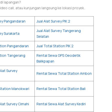
 di lapangan?
deo call, atau kunjungan langsung ke lokasi proyek.
vey Pangandaran
Jual Alat Survey PIK 2
Jual Alat Survey Tangerang
vey Surakarta
Selatan
ation Pangandaran
Jual Total Station PIK 2
ation Tangerang
Rental Sewa GPS Geodetik
Balikpapan
Alat Survey
Rental Sewa Total Station Ambon
 Station Manokwari
Rental Sewa Total Station Bali
lat Survey Cimahi
Rental Sewa Alat Survey Kediri