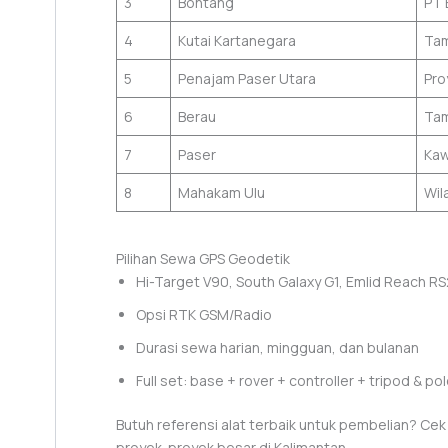
3
Bontang
PT 
4
Kutai Kartanegara
Tam
5
Penajam Paser Utara
Pro
6
Berau
Tam
7
Paser
Kaw
8
Mahakam Ulu
Wil
Pilihan Sewa GPS Geodetik
Hi-Target V90, South Galaxy G1, Emlid Reach R
Opsi RTK GSM/Radio
Durasi sewa harian, mingguan, dan bulanan
Full set: base + rover + controller + tripod & po
Butuh referensi alat terbaik untuk pembelian? Ce
proyek-proyek besar di Kalimantan.