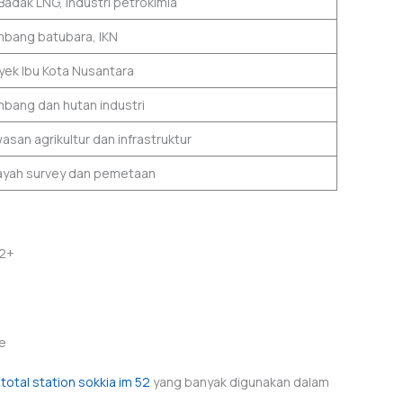
Badak LNG, industri petrokimia
bang batubara, IKN
yek Ibu Kota Nusantara
bang dan hutan industri
asan agrikultur dan infrastruktur
ayah survey dan pemetaan
S2+
le
k
total station sokkia im 52
yang banyak digunakan dalam