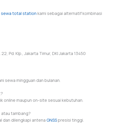
l sewa total station
kami sebagai alternatif kombinasi
22, Pd. Klp., Jakarta Timur, DKI Jakarta 13450
yani sewa mingguan dan bulanan.
t?
ik online maupun on-site sesuai kebutuhan.
n atau tambang?
al dan dilengkapi antena
GNSS
presisi tinggi.