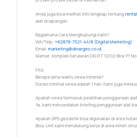
Anda juga bisa melihat info lengkap tentang
renta
alat di lapangan.
Bagaimana Cara Menghubungi Kami?
WA/Telp:
+62878-7521-4418 (Digital Marketing)
Email:
marketing@dinargeo.co.id
Alamat: Komplek Karyawan DKI RT 12/02 Blok P1 No. 
FAQ
Berapa lama waktu sewa minimal?
Durasi minimal sewa adalah 1 hari. Kami juga mela
Apakah sewa termasuk pelatihan penggunaan ala
Ya, kami menyediakan briefing penggunaan alat ba
Apakah GPS geodetik bisa digunakan di area huta
Bisa. Unit kami mendukung kerja di area minim siny