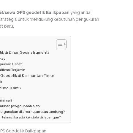
al/sewa GPS geodetik Balikpapan
yang andal,
ra strategis untuk mendukung kebutuhan pengukuran
t baru.
k di Dinar Geoinstrument?
gkap
giriman Cepat
alibrasi Terjamin
Geodetik di Kalimantan Timur
k
ungi Kami?
inimal?
latihan penggunaan alat?
 digunakan di area hutan atau tambang?
 teknis jika ada kendala di lapangan?