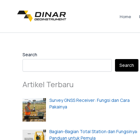
Skip
to
Home
content
Instagram
LinkedIn
TikTok
Pinterest
Facebook
Search
Search
Artikel Terbaru
Survey GNSS Receiver: Fungsi dan Cara
Pakainya
Bagian-Bagian Total Station dan Fungsinya:
Panduan untuk Pemula