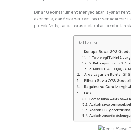
Dinar Geoinstrument
menyediakan layanan
rent
ekonomis, dan fleksibel. Kami hadir sebagai mit
proyek Anda, tanpa harus melakukan pembelian ala
Daftar Isi
Kenapa Sewa GPS Geodeti
1. Teknologi Terkini & Len
2. Dukungan Teknis & Pen
3. Kondisi Alat Terjaga & K
Area Layanan Rental GPS 
Pilihan Sewa GPS Geodeti
Bagaimana Cara Menghub
FAQ
Berapa lama waktu sewa m
Apakah sewa termasuk pe
Apakah GPS geodetik bisa
Apakah tersedia dukungan