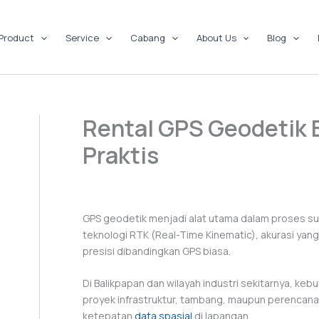
Product
Service
Cabang
About Us
Blog
Rental GPS Geodetik B
Praktis
GPS geodetik menjadi alat utama dalam proses su
teknologi RTK (Real-Time Kinematic), akurasi yang
presisi dibandingkan GPS biasa.
Di Balikpapan dan wilayah industri sekitarnya, ke
proyek infrastruktur, tambang, maupun perencanaa
ketepatan
data spasial
di lapangan.