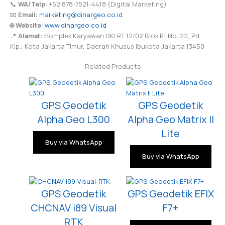
📞
WA/Telp:
+62 878-7521-4418 (Digital Marketing)
📧
Email:
marketing@dinargeo.co.id
🌐
Website:
www.dinargeo.co.id
📍
Alamat:
:Komplek Karyawan DKI RT 12/02 Blok P1 No. 22, Pd.
Klp., Kota Jakarta Timur, Daerah Khusus Ibukota Jakarta 13450
Related Products
GPS Geodetik
GPS Geodetik
Alpha Geo L300
Alpha Geo Matrix II
Lite
Buy via WhatsApp
Buy via WhatsApp
GPS Geodetik
GPS Geodetik EFIX
CHCNAV i89 Visual
F7+
RTK