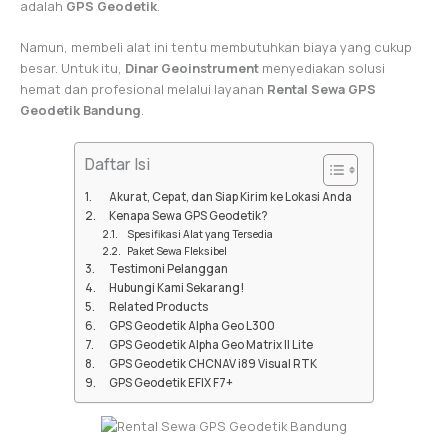
adalah
GPS Geodetik
.
Namun, membeli alat ini tentu membutuhkan biaya yang cukup
besar. Untuk itu,
Dinar Geoinstrument
menyediakan solusi
hemat dan profesional melalui layanan
Rental Sewa GPS
Geodetik Bandung
.
Daftar Isi
Akurat, Cepat, dan Siap Kirim ke Lokasi Anda
Kenapa Sewa GPS Geodetik?
Spesifikasi Alat yang Tersedia
Paket Sewa Fleksibel
Testimoni Pelanggan
Hubungi Kami Sekarang!
Related Products
GPS Geodetik Alpha Geo L300
GPS Geodetik Alpha Geo Matrix II Lite
GPS Geodetik CHCNAV i89 Visual RTK
GPS Geodetik EFIX F7+