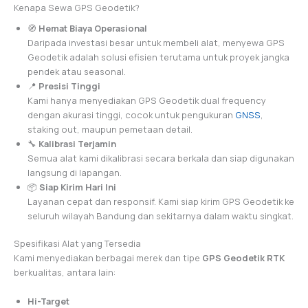
Kenapa Sewa GPS Geodetik?
🧭
Hemat Biaya Operasional
Daripada investasi besar untuk membeli alat, menyewa GPS
Geodetik adalah solusi efisien terutama untuk proyek jangka
pendek atau seasonal.
📍
Presisi Tinggi
Kami hanya menyediakan GPS Geodetik dual frequency
dengan akurasi tinggi, cocok untuk pengukuran
GNSS
,
staking out, maupun pemetaan detail.
🔧
Kalibrasi Terjamin
Semua alat kami dikalibrasi secara berkala dan siap digunakan
langsung di lapangan.
📦
Siap Kirim Hari Ini
Layanan cepat dan responsif. Kami siap kirim GPS Geodetik ke
seluruh wilayah Bandung dan sekitarnya dalam waktu singkat.
Spesifikasi Alat yang Tersedia
Kami menyediakan berbagai merek dan tipe
GPS Geodetik RTK
berkualitas, antara lain:
Hi-Target