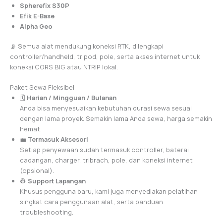
Spherefix S30P
Efik E-Base
Alpha Geo
📡 Semua alat mendukung koneksi RTK, dilengkapi
controller/handheld, tripod, pole, serta akses internet untuk
koneksi CORS BIG atau NTRIP lokal.
Paket Sewa Fleksibel
🗓️
Harian / Mingguan / Bulanan
Anda bisa menyesuaikan kebutuhan durasi sewa sesuai
dengan lama proyek. Semakin lama Anda sewa, harga semakin
hemat.
💼
Termasuk Aksesori
Setiap penyewaan sudah termasuk controller, baterai
cadangan, charger, tribrach, pole, dan koneksi internet
(opsional).
👷
Support Lapangan
Khusus pengguna baru, kami juga menyediakan pelatihan
singkat cara penggunaan alat, serta panduan
troubleshooting.