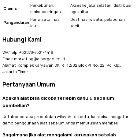
Perkebunan,
Akses ke jalur selatan, distribusi
Ciamis
makanan ringan
agrikultur
Pariwisata, hasil
Destinasi wisata, pelabuhan
Pangandaran
laut
kecil
Hubungi Kami
WA/Telp: +62878-7521-4418
Email: marketing@dinargeo.co.id
Alamat: Komplek Karyawan DKI RT 12/02 Blok P1 No. 22, Pd. Klp.,
Jakarta Timur
Pertanyaan Umum
Apakah alat bisa dicoba terlebih dahulu sebelum
pembelian?
Untuk beberapa produk dan wilayah tertentu, kami bisa mengatur
demo penggunaan alat sebelum Anda memutuskan membeli.
Bagaimana jika alat mengalami kerusakan setelah