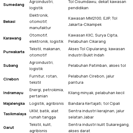
Agroindustri,
Tol Cisumdawu, dekat kawasan
Sumedang
logistik
pendidikan
Elektronik,
Kawasan MM2100, EJIP, Tol
Bekasi
otomotif,
Jakarta-Cikampek
manufaktur
Otomotif,
Kawasan KIIC, Surya Cipta,
Karawang
elektronik, logistik
Pelabuhan Cikarang
Tekstil, makanan,
Akses Tol Cipularang, kawasan
Purwakarta
otomotif
industri Bukit Indah
Agroindustri,
Subang
Pelabuhan Patimban, akses tol
logistik
Furnitur, rotan,
Pelabuhan Cirebon, jalur
Cirebon
tekstil
pantura
Energi, petrokimia,
Indramayu
Kilang minyak, pelabuhan kecil
pertanian
Majalengka
Logistik, agribisnis
Bandara Kertajati, tol Cipali
UKM, batik, alat
Sentra industri kerajinan, jalur
Tasikmalaya
rumah tangga
selatan Jabar
Tekstil, kulit,
Sentra industri kulit Sukaregang,
Garut
agribisnis
akses darat