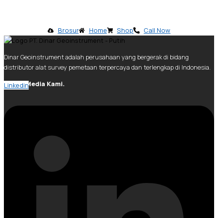
Brosur
Home
Shop
Call Now
Dinar Geoinstrument adalah perusahaan yang bergerak di bidang
distributor alat survey pemetaan terpercaya dan terlengkap di Indonesia.
Social Media Kami.
Linkedin