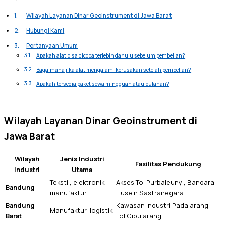
Wilayah Layanan Dinar Geoinstrument di Jawa Barat
Hubungi Kami
Pertanyaan Umum
Apakah alat bisa dicoba terlebih dahulu sebelum pembelian?
Bagaimana jika alat mengalami kerusakan setelah pembelian?
Apakah tersedia paket sewa mingguan atau bulanan?
Wilayah Layanan Dinar Geoinstrument di
Jawa Barat
Wilayah
Jenis Industri
Fasilitas Pendukung
Industri
Utama
Tekstil, elektronik,
Akses Tol Purbaleunyi, Bandara
Bandung
manufaktur
Husein Sastranegara
Bandung
Kawasan industri Padalarang,
Manufaktur, logistik
Barat
Tol Cipularang