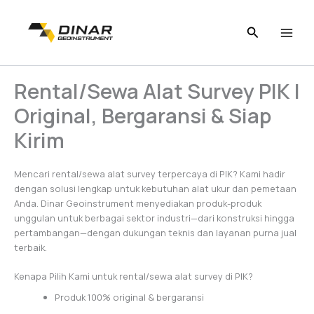
Skip
to
content
Rental/Sewa Alat Survey PIK |
Original, Bergaransi & Siap
Kirim
Mencari rental/sewa alat survey terpercaya di PIK? Kami hadir
dengan solusi lengkap untuk kebutuhan alat ukur dan pemetaan
Anda. Dinar Geoinstrument menyediakan produk-produk
unggulan untuk berbagai sektor industri—dari konstruksi hingga
pertambangan—dengan dukungan teknis dan layanan purna jual
terbaik.
Kenapa Pilih Kami untuk rental/sewa alat survey di PIK?
Produk 100% original & bergaransi