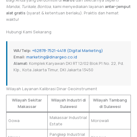
Bagi Anda yang berdomisili di
Maros
dan sekitarnya seperti
Mandai, Turikale, Bontoa
, kami menyediakan layanan
antar-jemput
alat gratis
(syarat & ketentuan berlaku). Praktis dan hemat
waktu!
Hubungi Kami Sekarang
WA/Telp:
+62878-7521-4418 (Digital Marketing)
Email:
marketing@dinargeo.co.id
Alamat:
Komplek Karyawan DKI RT 12/02 Blok P1 No. 22, Pd.
Klp., Kota Jakarta Timur, DKI Jakarta 13450
Wilayah Layanan Kalibrasi Dinar Geoinstrument
Wilayah Sekitar
Wilayah Industri di
Wilayah Tambang
Makassar
Sulawesi
di Sulawesi
Makassar Industrial
Gowa
Morowali
Estate
Pangkep Industrial