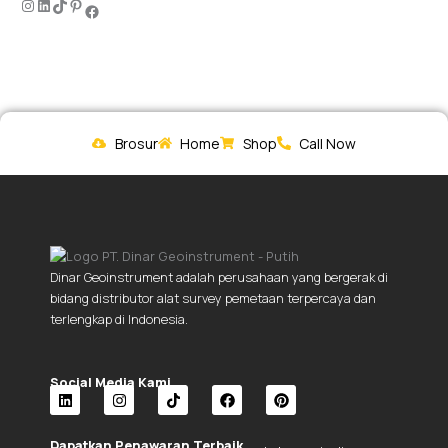
Brosur
Home
Shop
Call Now
Dinar Geoinstrument adalah perusahaan yang bergerak di
bidang distributor alat survey pemetaan terpercaya dan
terlengkap di Indonesia.
Social Media Kami.
L
I
T
F
P
i
n
i
a
i
Dapatkan Penawaran Terbaik.