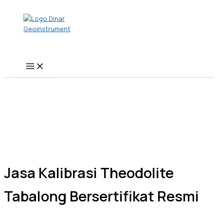
Name*
Email*
Website
Skip
to
content
Jasa Kalibrasi Theodolite
Tabalong Bersertifikat Resmi