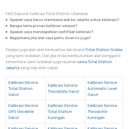
FAQ Seputar Kalibrasi Total Station Cikampek
Apakah saya harus membawa alat ke Jakarta untuk kalibrasi?
Berapa lama proses kalibrasi selesai?
Apakah saya mendapatkan sertifikat kalibrasi?
Bagaimana jika alat saya perlu diservis juga?
Pelajari juga alat-alat berkualitas dari brand
Total Station Sokkia
yang kami sediakan. Dan jika Anda membutuhkan alat pengganti
sementara, kami sediakan juga layanan
sewa Total Station
Jakarta
yang siap kirim cepat.
Kalibrasi Service
Kalibrasi Service
Kalibrasi Service
Total Station
Automatic Level
Theodolite Garut
Garut
Garut
Kalibrasi Service
Kalibrasi Service
Kalibrasi Service
GPS Geodetik
Total Station
Theodolite
Garut
Kuningan
Kuningan
Kalibrasi Service
Kalibrasi Service
Kalibrasi Service