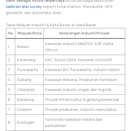
hadir sebagai solusi terpercaya
untuk berbagai kebutuhan
kalibrasi alat survey
seperti total station, theodolite, GPS
geodetik, dan automatic level.
Tabel Wilayah Industri & Kota Besar di Jawa Barat
No
Wilayah/Kota
Keterangan Industri/Proyek
Kawasan industri MM2100, EJIP, Delta
1
Bekasi
Silicon
2
Karawang
KIIC, Surya Cipta, kawasan otomotif
3
Purwakarta
Kawasan BIC Purwakarta, industri tekstil
4
Subang
Kawasan Rebana, Pelabuhan Patimban
5
Cikampek
Kawasan industri ringan dan logistik
6
Bandung
Proyek infrastruktur & gedung komersial
7
Cirebon
Proyek pelabuhan, industri manufaktur
Konstruksi kawasan wisata dan
8
Kuningan
pemukiman