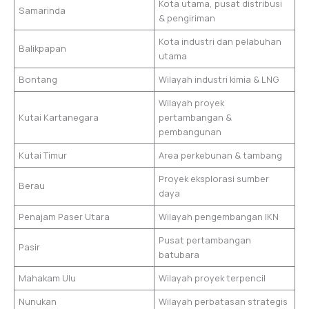
Kota utama, pusat distribusi
Samarinda
& pengiriman
Kota industri dan pelabuhan
Balikpapan
utama
Bontang
Wilayah industri kimia & LNG
Wilayah proyek
Kutai Kartanegara
pertambangan &
pembangunan
Kutai Timur
Area perkebunan & tambang
Proyek eksplorasi sumber
Berau
daya
Penajam Paser Utara
Wilayah pengembangan IKN
Pusat pertambangan
Pasir
batubara
Mahakam Ulu
Wilayah proyek terpencil
Nunukan
Wilayah perbatasan strategis