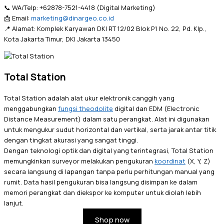
📞 WA/Telp: +62878-7521-4418 (Digital Marketing)
📩 Email:
marketing@dinargeo.co.id
📍 Alamat: Komplek Karyawan DKI RT 12/02 Blok P1 No. 22, Pd. Klp.,
Kota Jakarta Timur, DKI Jakarta 13450
Total Station
Total Station adalah alat ukur elektronik canggih yang
menggabungkan
fungsi theodolite
digital dan EDM (Electronic
Distance Measurement) dalam satu perangkat. Alat ini digunakan
untuk mengukur sudut horizontal dan vertikal, serta jarak antar titik
dengan tingkat akurasi yang sangat tinggi.
Dengan teknologi optik dan digital yang terintegrasi, Total Station
memungkinkan surveyor melakukan pengukuran
koordinat
(X, Y, Z)
secara langsung di lapangan tanpa perlu perhitungan manual yang
rumit. Data hasil pengukuran bisa langsung disimpan ke dalam
memori perangkat dan diekspor ke komputer untuk diolah lebih
lanjut.
Shop now