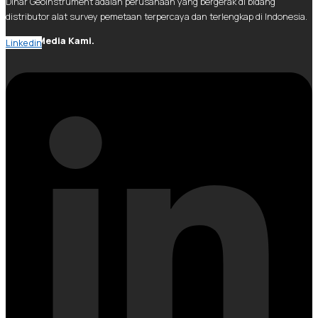
Dinar Geoinstrument adalah perusahaan yang bergerak di bidang
distributor alat survey pemetaan terpercaya dan terlengkap di Indonesia.
Social Media Kami.
Linkedin