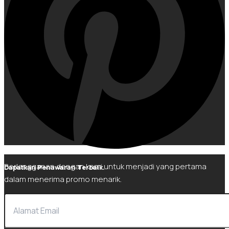
Berlangganan dengan kami untuk menjadi yang pertama
Dapatkan Penawaran Terbaik.
dalam menerima promo menarik.