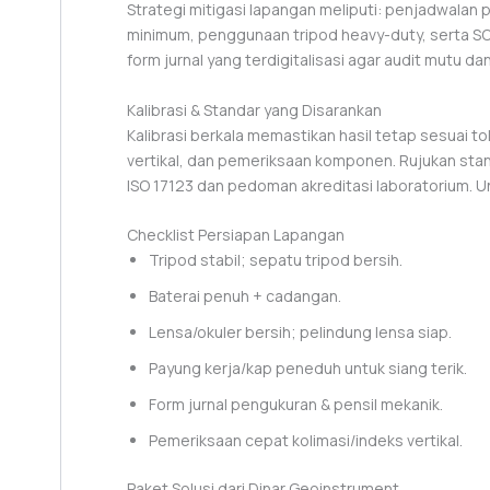
Strategi mitigasi lapangan meliputi: penjadwala
minimum, penggunaan tripod heavy-duty, serta SOP
form jurnal yang terdigitalisasi agar audit mutu d
Kalibrasi & Standar yang Disarankan
Kalibrasi berkala memastikan hasil tetap sesuai t
vertikal, dan pemeriksaan komponen. Rujukan stan
ISO 17123 dan pedoman akreditasi laboratorium. Unt
Checklist Persiapan Lapangan
Tripod stabil; sepatu tripod bersih.
Baterai penuh + cadangan.
Lensa/okuler bersih; pelindung lensa siap.
Payung kerja/kap peneduh untuk siang terik.
Form jurnal pengukuran & pensil mekanik.
Pemeriksaan cepat kolimasi/indeks vertikal.
Paket Solusi dari Dinar Geoinstrument