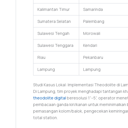
Kalimantan Timur
Samarinda
Sumatera Selatan
Palembang
Sulawesi Tengah
Morowali
Sulawesi Tenggara
Kendari
Riau
Pekanbaru
Lampung
Lampung
Studi Kasus Lokal: Implementasi Theodolite di L
Di Lampung, tim proyek menghadapi tantangan kha
theodolite digital
beresolusi 1”–5”, operator menet
pembacaan ganda kiri/kanan untuk meminimalkan b
pemasangan kolom/balok, pengecekan kemiringan, 
total station.