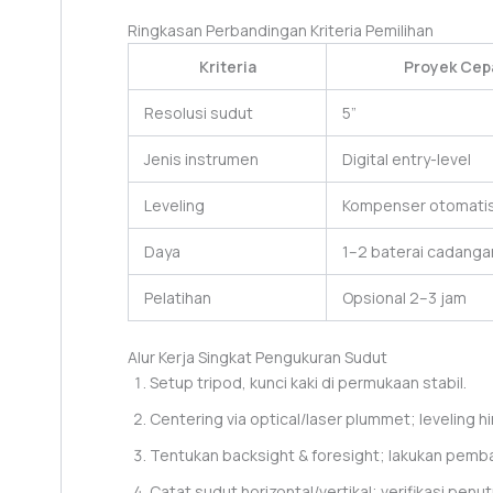
Ringkasan Perbandingan Kriteria Pemilihan
Kriteria
Proyek Cep
Resolusi sudut
5”
Jenis instrumen
Digital entry-level
Leveling
Kompenser otomati
Daya
1–2 baterai cadanga
Pelatihan
Opsional 2–3 jam
Alur Kerja Singkat Pengukuran Sudut
Setup tripod, kunci kaki di permukaan stabil.
Centering via optical/laser plummet; leveling h
Tentukan backsight & foresight; lakukan pemba
Catat sudut horizontal/vertikal; verifikasi pen