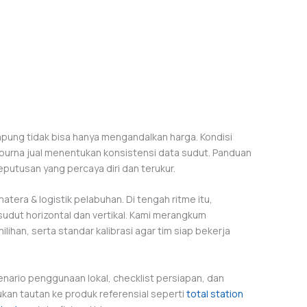
mpung tidak bisa hanya mengandalkan harga. Kondisi
 purna jual menentukan konsistensi data sudut. Panduan
putusan yang percaya diri dan terukur.
era & logistik pelabuhan. Di tengah ritme itu,
udut horizontal dan vertikal. Kami merangkum
lihan, serta standar kalibrasi agar tim siap bekerja
enario penggunaan lokal, checklist persiapan, dan
kan tautan ke produk referensial seperti
total station