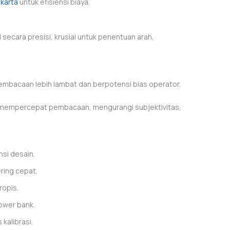
akarta
untuk efisiensi biaya.
 secara presisi, krusial untuk penentuan arah,
mbacaan lebih lambat dan berpotensi bias operator.
” mempercepat pembacaan, mengurangi subjektivitas,
nsi desain.
ring cepat.
opis.
ower bank.
 kalibrasi.