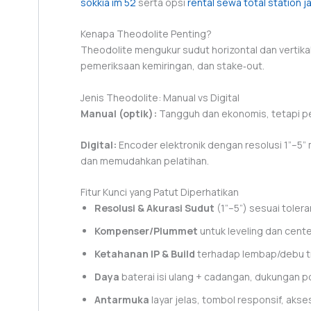
sokkia im 52
serta opsi
rental sewa total station j
Kenapa Theodolite Penting?
Theodolite mengukur sudut horizontal dan vertikal
pemeriksaan kemiringan, dan stake‑out.
Jenis Theodolite: Manual vs Digital
Manual (optik):
Tangguh dan ekonomis, tetapi pe
Digital:
Encoder elektronik dengan resolusi 1”–5
dan memudahkan pelatihan.
Fitur Kunci yang Patut Diperhatikan
Resolusi & Akurasi Sudut
(1”–5”) sesuai tolera
Kompenser/Plummet
untuk leveling dan cente
Ketahanan IP & Build
terhadap lembap/debu tr
Daya
baterai isi ulang + cadangan, dukungan p
Antarmuka
layar jelas, tombol responsif, akses