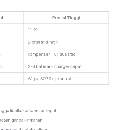
at
Presisi Tinggi
1”–2”
Digital mid-high
s
Kompenser + uji dua titik
n
2–3 baterai + charger cepat
Wajib, SOP & uji kontrol
ingga libella/kompenser tepat.
caan ganda kiri/kanan.
utupan sudut untuk poligon.