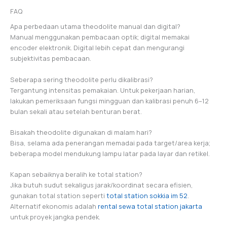
FAQ
Apa perbedaan utama theodolite manual dan digital?
Manual menggunakan pembacaan optik; digital memakai
encoder elektronik. Digital lebih cepat dan mengurangi
subjektivitas pembacaan.
Seberapa sering theodolite perlu dikalibrasi?
Tergantung intensitas pemakaian. Untuk pekerjaan harian,
lakukan pemeriksaan fungsi mingguan dan kalibrasi penuh 6–12
bulan sekali atau setelah benturan berat.
Bisakah theodolite digunakan di malam hari?
Bisa, selama ada penerangan memadai pada target/area kerja;
beberapa model mendukung lampu latar pada layar dan retikel.
Kapan sebaiknya beralih ke total station?
Jika butuh sudut sekaligus jarak/koordinat secara efisien,
gunakan total station seperti
total station sokkia im 52
.
Alternatif ekonomis adalah
rental sewa total station jakarta
untuk proyek jangka pendek.