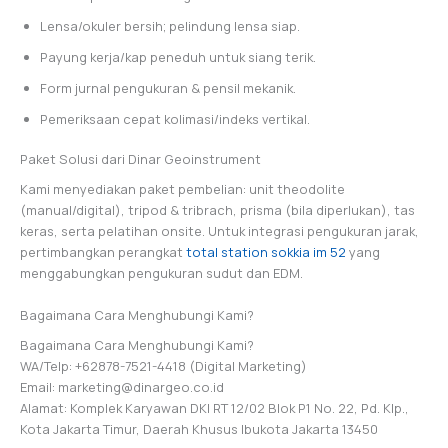
Lensa/okuler bersih; pelindung lensa siap.
Payung kerja/kap peneduh untuk siang terik.
Form jurnal pengukuran & pensil mekanik.
Pemeriksaan cepat kolimasi/indeks vertikal.
Paket Solusi dari Dinar Geoinstrument
Kami menyediakan paket pembelian: unit theodolite
(manual/digital), tripod & tribrach, prisma (bila diperlukan), tas
keras, serta pelatihan onsite. Untuk integrasi pengukuran jarak,
pertimbangkan perangkat
total station sokkia im 52
yang
menggabungkan pengukuran sudut dan EDM.
Bagaimana Cara Menghubungi Kami?
Bagaimana Cara Menghubungi Kami?
WA/Telp: +62878-7521-4418 (Digital Marketing)
Email: marketing@dinargeo.co.id
Alamat: Komplek Karyawan DKI RT 12/02 Blok P1 No. 22, Pd. Klp.,
Kota Jakarta Timur, Daerah Khusus Ibukota Jakarta 13450