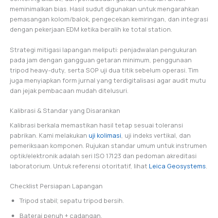
meminimalkan bias. Hasil sudut digunakan untuk mengarahkan
pemasangan kolom/balok, pengecekan kemiringan, dan integrasi
dengan pekerjaan EDM ketika beralih ke total station.
Strategi mitigasi lapangan meliputi: penjadwalan pengukuran
pada jam dengan gangguan getaran minimum, penggunaan
tripod heavy-duty, serta SOP uji dua titik sebelum operasi. Tim
juga menyiapkan form jurnal yang terdigitalisasi agar audit mutu
dan jejak pembacaan mudah ditelusuri.
Kalibrasi & Standar yang Disarankan
Kalibrasi berkala memastikan hasil tetap sesuai toleransi
pabrikan. Kami melakukan
uji kolimasi
, uji indeks vertikal, dan
pemeriksaan komponen. Rujukan standar umum untuk instrumen
optik/elektronik adalah seri ISO 17123 dan pedoman akreditasi
laboratorium. Untuk referensi otoritatif, lihat
Leica Geosystems
.
Checklist Persiapan Lapangan
Tripod stabil; sepatu tripod bersih.
Baterai penuh + cadangan.