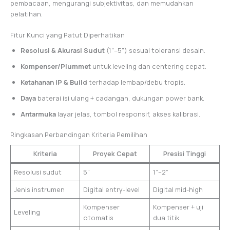
pembacaan, mengurangi subjektivitas, dan memudahkan
pelatihan.
Fitur Kunci yang Patut Diperhatikan
Resolusi & Akurasi Sudut
(1”–5”) sesuai toleransi desain.
Kompenser/Plummet
untuk leveling dan centering cepat.
Ketahanan IP & Build
terhadap lembap/debu tropis.
Daya
baterai isi ulang + cadangan, dukungan power bank.
Antarmuka
layar jelas, tombol responsif, akses kalibrasi.
Ringkasan Perbandingan Kriteria Pemilihan
Kriteria
Proyek Cepat
Presisi Tinggi
Resolusi sudut
5”
1”–2”
Jenis instrumen
Digital entry-level
Digital mid-high
Kompenser
Kompenser + uji
Leveling
otomatis
dua titik