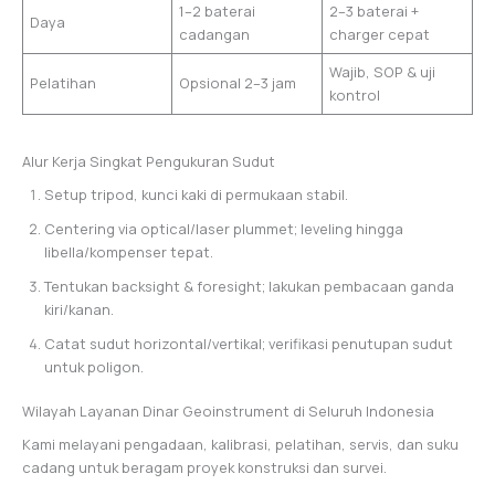
1–2 baterai
2–3 baterai +
Daya
cadangan
charger cepat
Wajib, SOP & uji
Pelatihan
Opsional 2–3 jam
kontrol
Alur Kerja Singkat Pengukuran Sudut
Setup tripod, kunci kaki di permukaan stabil.
Centering via optical/laser plummet; leveling hingga
libella/kompenser tepat.
Tentukan backsight & foresight; lakukan pembacaan ganda
kiri/kanan.
Catat sudut horizontal/vertikal; verifikasi penutupan sudut
untuk poligon.
Wilayah Layanan Dinar Geoinstrument di Seluruh Indonesia
Kami melayani pengadaan, kalibrasi, pelatihan, servis, dan suku
cadang untuk beragam proyek konstruksi dan survei.