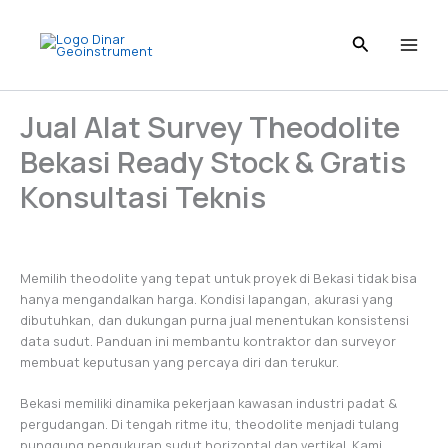
Skip
to
content
Jual Alat Survey Theodolite
Bekasi Ready Stock & Gratis
Konsultasi Teknis
Memilih theodolite yang tepat untuk proyek di Bekasi tidak bisa
hanya mengandalkan harga. Kondisi lapangan, akurasi yang
dibutuhkan, dan dukungan purna jual menentukan konsistensi
data sudut. Panduan ini membantu kontraktor dan surveyor
membuat keputusan yang percaya diri dan terukur.
Bekasi memiliki dinamika pekerjaan kawasan industri padat &
pergudangan. Di tengah ritme itu, theodolite menjadi tulang
punggung pengukuran sudut horizontal dan vertikal. Kami