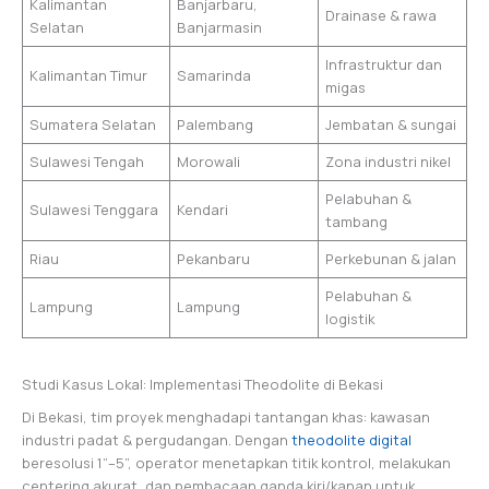
Kalimantan
Banjarbaru,
Drainase & rawa
Selatan
Banjarmasin
Infrastruktur dan
Kalimantan Timur
Samarinda
migas
Sumatera Selatan
Palembang
Jembatan & sungai
Sulawesi Tengah
Morowali
Zona industri nikel
Pelabuhan &
Sulawesi Tenggara
Kendari
tambang
Riau
Pekanbaru
Perkebunan & jalan
Pelabuhan &
Lampung
Lampung
logistik
Studi Kasus Lokal: Implementasi Theodolite di Bekasi
Di Bekasi, tim proyek menghadapi tantangan khas: kawasan
industri padat & pergudangan. Dengan
theodolite digital
beresolusi 1”–5”, operator menetapkan titik kontrol, melakukan
centering akurat, dan pembacaan ganda kiri/kanan untuk