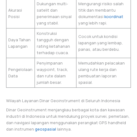
Dukungan multi-
Mengurangi risiko salah
Akurasi
satelit dan
titik dan membantu
Posisi
penerimaan sinyal
dokumentasi
koordinat
yang stabil.
yang lebih rapi.
Konstruksi
Cocok untuk kondisi
Daya Tahan
tangguh dengan
lapangan yang lembap,
Lapangan
rating ketahanan
panas, atau berdebu.
terhadap cuaca.
Penyimpanan
Memudahkan pelacakan
Pengelolaan
waypoint, track,
ulang rute kerja dan
Data
dan rute dalam
pembuatan laporan
jumlah besar.
spasial.
Wilayah Layanan Dinar Geoinstrument di Seluruh Indonesia
Dinar Geoinstrument menjangkau berbagai kota dan kawasan
industri di Indonesia untuk mendukung proyek survei, pemetaan,
dan navigasi lapangan menggunakan perangkat GPS handheld
dan instrumen
geospasial
lainnya.