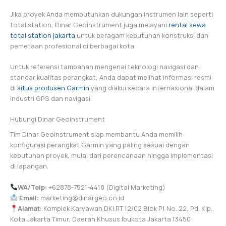
Jika proyek Anda membutuhkan dukungan instrumen lain seperti
total station, Dinar Geoinstrument juga melayani
rental sewa
total station jakarta
untuk beragam kebutuhan konstruksi dan
pemetaan profesional di berbagai kota.
Untuk referensi tambahan mengenai teknologi navigasi dan
standar kualitas perangkat, Anda dapat melihat informasi resmi
di
situs produsen Garmin
yang diakui secara internasional dalam
industri GPS dan navigasi.
Hubungi Dinar Geoinstrument
Tim Dinar Geoinstrument siap membantu Anda memilih
konfigurasi perangkat Garmin yang paling sesuai dengan
kebutuhan proyek, mulai dari perencanaan hingga implementasi
di lapangan.
WA/Telp:
+62878-7521-4418 (Digital Marketing)
Email:
marketing@dinargeo.co.id
Alamat:
Komplek Karyawan DKI RT 12/02 Blok P1 No. 22, Pd. Klp.,
Kota Jakarta Timur, Daerah Khusus Ibukota Jakarta 13450