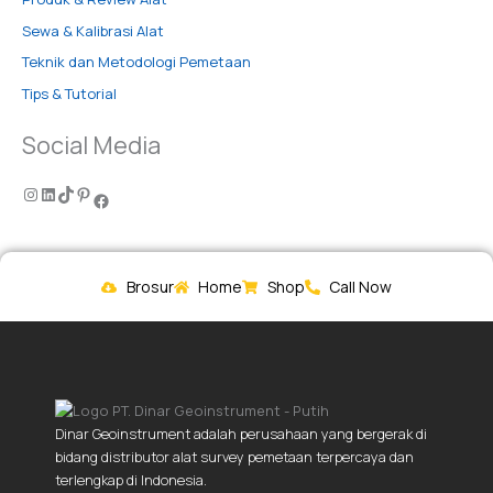
Sewa & Kalibrasi Alat
Teknik dan Metodologi Pemetaan
Tips & Tutorial
Social Media
Brosur
Home
Shop
Call Now
Dinar Geoinstrument adalah perusahaan yang bergerak di
bidang distributor alat survey pemetaan terpercaya dan
terlengkap di Indonesia.