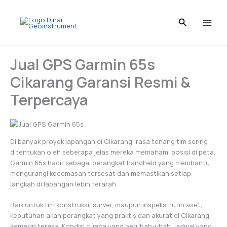
Skip
to
content
Jual GPS Garmin 65s
Cikarang Garansi Resmi &
Terpercaya
Di banyak proyek lapangan di Cikarang, rasa tenang tim sering
ditentukan oleh seberapa jelas mereka memahami posisi di peta.
Garmin 65s hadir sebagai perangkat handheld yang membantu
mengurangi kecemasan tersesat dan memastikan setiap
langkah di lapangan lebih terarah.
Baik untuk tim konstruksi, survei, maupun inspeksi rutin aset,
kebutuhan akan perangkat yang praktis dan akurat di Cikarang
semakin terasa. Kondisi cuaca yang berubah-ubah, jadwal yang