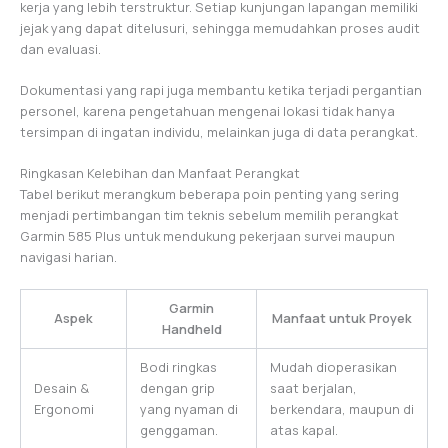
kerja yang lebih terstruktur. Setiap kunjungan lapangan memiliki
jejak yang dapat ditelusuri, sehingga memudahkan proses audit
dan evaluasi.
Dokumentasi yang rapi juga membantu ketika terjadi pergantian
personel, karena pengetahuan mengenai lokasi tidak hanya
tersimpan di ingatan individu, melainkan juga di data perangkat.
Ringkasan Kelebihan dan Manfaat Perangkat
Tabel berikut merangkum beberapa poin penting yang sering
menjadi pertimbangan tim teknis sebelum memilih perangkat
Garmin 585 Plus untuk mendukung pekerjaan survei maupun
navigasi harian.
Garmin
Aspek
Manfaat untuk Proyek
Handheld
Bodi ringkas
Mudah dioperasikan
Desain &
dengan grip
saat berjalan,
Ergonomi
yang nyaman di
berkendara, maupun di
genggaman.
atas kapal.