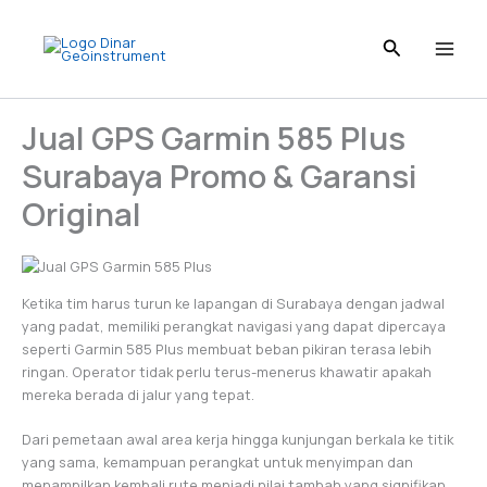
I
L
T
P
F
Skip
n
i
i
i
a
to
s
n
k
n
c
content
t
k
T
t
e
a
e
o
e
b
g
d
k
r
o
Jual GPS Garmin 585 Plus
r
I
e
o
a
n
s
k
Surabaya Promo & Garansi
m
t
Original
Ketika tim harus turun ke lapangan di Surabaya dengan jadwal
yang padat, memiliki perangkat navigasi yang dapat dipercaya
seperti Garmin 585 Plus membuat beban pikiran terasa lebih
ringan. Operator tidak perlu terus-menerus khawatir apakah
mereka berada di jalur yang tepat.
Dari pemetaan awal area kerja hingga kunjungan berkala ke titik
yang sama, kemampuan perangkat untuk menyimpan dan
menampilkan kembali rute menjadi nilai tambah yang signifikan