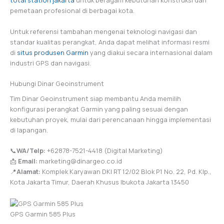
total station jakarta
untuk beragam kebutuhan konstruksi dan
pemetaan profesional di berbagai kota.
Untuk referensi tambahan mengenai teknologi navigasi dan
standar kualitas perangkat, Anda dapat melihat informasi resmi
di
situs produsen Garmin
yang diakui secara internasional dalam
industri GPS dan navigasi.
Hubungi Dinar Geoinstrument
Tim Dinar Geoinstrument siap membantu Anda memilih
konfigurasi perangkat Garmin yang paling sesuai dengan
kebutuhan proyek, mulai dari perencanaan hingga implementasi
di lapangan.
📞
WA/Telp:
+62878-7521-4418 (Digital Marketing)
📩
Email:
marketing@dinargeo.co.id
📍
Alamat:
Komplek Karyawan DKI RT 12/02 Blok P1 No. 22, Pd. Klp.,
Kota Jakarta Timur, Daerah Khusus Ibukota Jakarta 13450
GPS Garmin 585 Plus