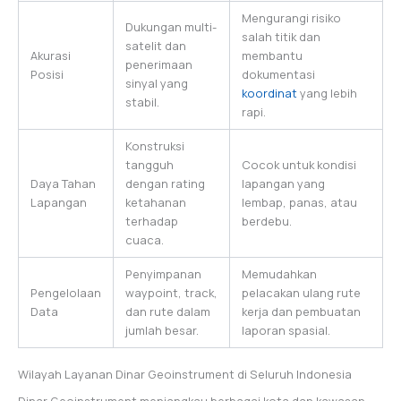
Mengurangi risiko
Dukungan multi-
salah titik dan
satelit dan
Akurasi
membantu
penerimaan
Posisi
dokumentasi
sinyal yang
koordinat
yang lebih
stabil.
rapi.
Konstruksi
tangguh
Cocok untuk kondisi
Daya Tahan
dengan rating
lapangan yang
Lapangan
ketahanan
lembap, panas, atau
terhadap
berdebu.
cuaca.
Penyimpanan
Memudahkan
Pengelolaan
waypoint, track,
pelacakan ulang rute
Data
dan rute dalam
kerja dan pembuatan
jumlah besar.
laporan spasial.
Wilayah Layanan Dinar Geoinstrument di Seluruh Indonesia
Dinar Geoinstrument menjangkau berbagai kota dan kawasan