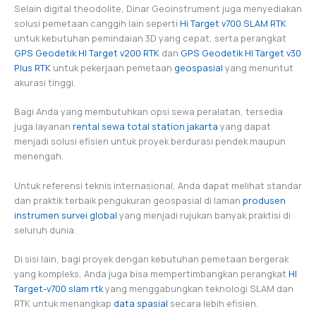
Selain digital theodolite, Dinar Geoinstrument juga menyediakan
solusi pemetaan canggih lain seperti
Hi Target
v
700 SLAM RTK
untuk kebutuhan pemindaian 3D yang cepat, serta perangkat
GPS Geodetik HI Target v200 RTK
dan
GPS Geodetik HI Target v30
Plus RTK
untuk pekerjaan pemetaan
geospasial
yang menuntut
akurasi tinggi.
Bagi Anda yang membutuhkan opsi sewa peralatan, tersedia
juga layanan
rental sewa total station jakarta
yang dapat
menjadi solusi efisien untuk proyek berdurasi pendek maupun
menengah.
Untuk referensi teknis internasional, Anda dapat melihat standar
dan praktik terbaik pengukuran geospasial di laman
produsen
instrumen survei global
yang menjadi rujukan banyak praktisi di
seluruh dunia.
Di sisi lain, bagi proyek dengan kebutuhan pemetaan bergerak
yang kompleks, Anda juga bisa mempertimbangkan perangkat
HI
Target-v700 slam rtk
yang menggabungkan teknologi SLAM dan
RTK untuk menangkap
data spasial
secara lebih efisien.