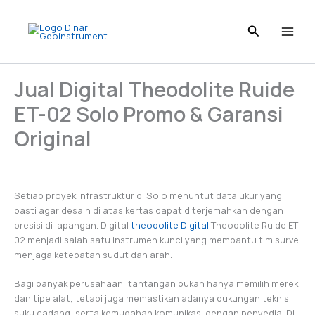
Skip
to
content
Jual Digital Theodolite Ruide
ET-02 Solo Promo & Garansi
Original
Setiap proyek infrastruktur di Solo menuntut data ukur yang
pasti agar desain di atas kertas dapat diterjemahkan dengan
presisi di lapangan. Digital
theodolite Digital
Theodolite Ruide ET-
02 menjadi salah satu instrumen kunci yang membantu tim survei
menjaga ketepatan sudut dan arah.
Bagi banyak perusahaan, tantangan bukan hanya memilih merek
dan tipe alat, tetapi juga memastikan adanya dukungan teknis,
suku cadang, serta kemudahan komunikasi dengan penyedia. Di