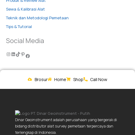
Produk & Review Alat
Sewa & Kalibrasi Alat
Teknik dan Metodologi Pemetaan
Tips & Tutorial
Social Media
Brosur
Home
Shop
Call Now
Dinar Geoinstrument adalah perusahaan yang bergerak di
bidang distributor alat survey pemetaan terpercaya dan
terlengkap di Indonesia.