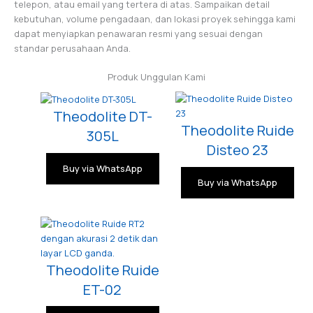
telepon, atau email yang tertera di atas. Sampaikan detail
kebutuhan, volume pengadaan, dan lokasi proyek sehingga kami
dapat menyiapkan penawaran resmi yang sesuai dengan
standar perusahaan Anda.
Produk Unggulan Kami
Theodolite DT-
Theodolite Ruide
305L
Disteo 23
Buy via WhatsApp
Buy via WhatsApp
Theodolite Ruide
ET-02