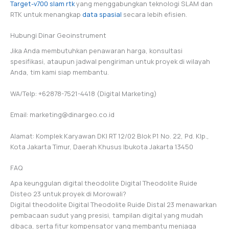
Target-v700 slam rtk
yang menggabungkan teknologi SLAM dan
RTK untuk menangkap
data spasial
secara lebih efisien.
Hubungi Dinar Geoinstrument
Jika Anda membutuhkan penawaran harga, konsultasi
spesifikasi, ataupun jadwal pengiriman untuk proyek di wilayah
Anda, tim kami siap membantu.
WA/Telp: +62878-7521-4418 (Digital Marketing)
Email: marketing@dinargeo.co.id
Alamat: Komplek Karyawan DKI RT 12/02 Blok P1 No. 22, Pd. Klp.,
Kota Jakarta Timur, Daerah Khusus Ibukota Jakarta 13450
FAQ
Apa keunggulan digital theodolite Digital Theodolite Ruide
Disteo 23 untuk proyek di Morowali?
Digital theodolite Digital Theodolite Ruide Distal 23 menawarkan
pembacaan sudut yang presisi, tampilan digital yang mudah
dibaca, serta fitur kompensator yang membantu menjaga