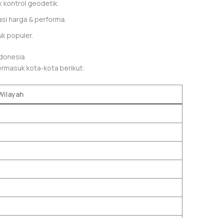
 kontrol geodetik.
si harga & performa.
uk populer.
ndonesia
ermasuk kota-kota berikut:
Wilayah