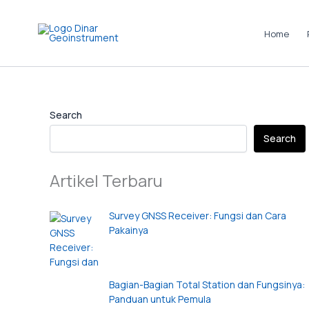
Skip
to
Home
content
Instagram
LinkedIn
TikTok
Pinterest
Facebook
Search
Search
Artikel Terbaru
Survey GNSS Receiver: Fungsi dan Cara
Pakainya
Bagian-Bagian Total Station dan Fungsinya:
Panduan untuk Pemula