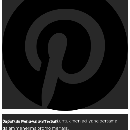
Berlangganan dengan kami untuk menjadi yang pertama
Dapatkan Penawaran Terbaik.
dalam menerima promo menarik.