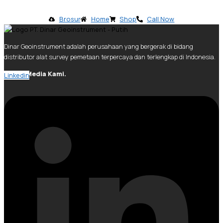
Brosur
Home
Shop
Call Now
Dinar Geoinstrument adalah perusahaan yang bergerak di bidang
distributor alat survey pemetaan terpercaya dan terlengkap di Indonesia.
Social Media Kami.
Linkedin