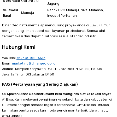
Gorontalo
Gorontalo
Jagung
Sulawesi
Pabrik CPO Mamuju, Nikel Mamasa,
Mamuju
Barat
Industri Perikanan
Dinar Geoinstrument siap mendukung proyek Anda di Luwuk Timur
dengan pengiriman cepat dan layanan profesional. Semua alat
tersertifikasi dan dapat dikalibrasi sesuai standar industri.
Hubungi Kami
WA/Telp:
+62878-7521-4418
Email:
marketing@dinargeo.co.id
Alamat: Komplek Karyawan DKI RT 12/02 Blok P1 No. 22, Pd. Klp.,
Jakarta Timur, DKI Jakarta 13450
FAQ (Pertanyaan yang Sering Diajukan)
Q: Apakah Dinar Geoinstrument bisa mengirim alat ke lokasi saya?
A: Bisa. Kami melayani pengiriman ke seluruh kota dan kabupaten di
Sulawesi dengan armada logistik terpercaya. Untuk lokasi khusus,
kami akan bantu sesuaikan moda pengiriman terbaik (darat, laut,
atau udara).