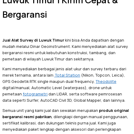
Luwuk Timur | Kirim Cepat &
Bergaransi
Jual Alat Survey di Luwuk Timur
kini bisa Anda dapatkan dengan
mudah melalui Dinar Geoinstrument. Kami menyediakan alat survey
bergaransi resmi untuk kebutuhan konstruksi, tambang, dan
pemetaan di wilayah Luwuk Timur dan sekitarnya.
Kami menyediakan berbagai jenis alat ukur dan survey terbaru dari
merek ternama, antara lain:
Total Station
(Nikon, Topcon, Leica),
GPS Geodetik RTK single maupun dual frequency,
Theodolite
digital/manual, Automatic Level (waterpass), drone untuk
pemetaan
fotogrametri
dan LIDAR, serta software pemrosesan
data seperti Surfer, AutoCAD Civil 3D, Global Mapper, dan lainnya.
Semua unit yang kami jual dan sewakan merupakan
produk original
bergaransi resmi pabrikan
, dilengkapi dengan manual penggunaan,
sertifikat kalibrasi, dan dukungan teknis purna jual. Kami juga
menyediakan paket lengkap dengan aksesori dan perlengkapan