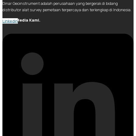
Dinar Geoinstrument adalah perusahaan yang bergerak di bidang
distributor alat survey pemetaan terpercaya dan terlengkap di Indonesia.
Social Media Kami.
Linkedin