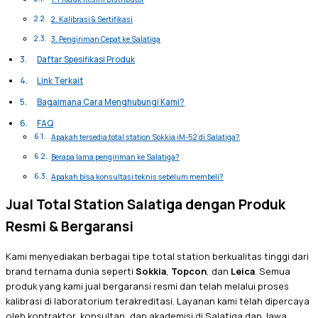
2. Kalibrasi & Sertifikasi
3. Pengiriman Cepat ke Salatiga
Daftar Spesifikasi Produk
Link Terkait
Bagaimana Cara Menghubungi Kami?
FAQ
Apakah tersedia total station Sokkia iM-52 di Salatiga?
Berapa lama pengiriman ke Salatiga?
Apakah bisa konsultasi teknis sebelum membeli?
Jual Total Station Salatiga dengan Produk
Resmi & Bergaransi
Kami menyediakan berbagai tipe total station berkualitas tinggi dari
brand ternama dunia seperti
Sokkia
,
Topcon
, dan
Leica
. Semua
produk yang kami jual bergaransi resmi dan telah melalui proses
kalibrasi di laboratorium terakreditasi. Layanan kami telah dipercaya
oleh kontraktor, konsultan, dan akademisi di Salatiga dan Jawa