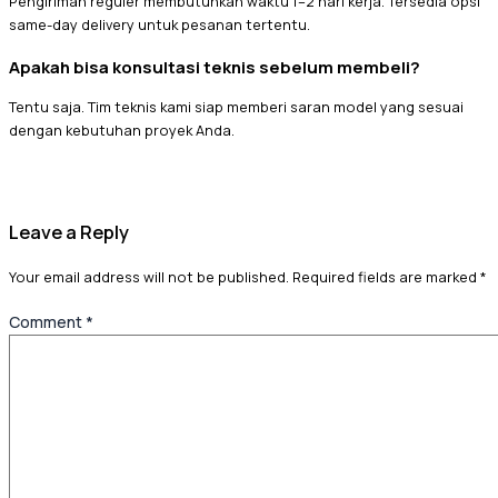
Pengiriman reguler membutuhkan waktu 1–2 hari kerja. Tersedia opsi
same-day delivery untuk pesanan tertentu.
Apakah bisa konsultasi teknis sebelum membeli?
Tentu saja. Tim teknis kami siap memberi saran model yang sesuai
dengan kebutuhan proyek Anda.
Leave a Reply
Your email address will not be published.
Required fields are marked
*
Comment
*