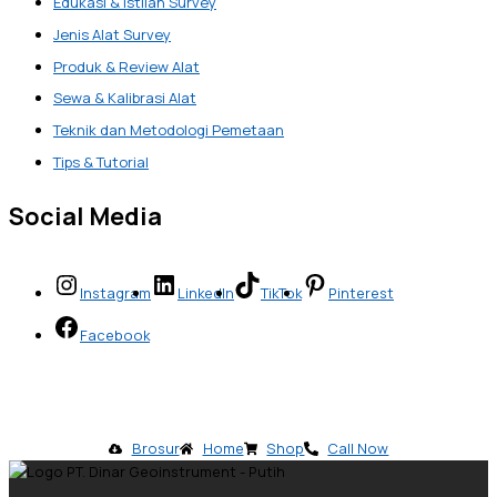
Edukasi & Istilah Survey
Jenis Alat Survey
Produk & Review Alat
Sewa & Kalibrasi Alat
Teknik dan Metodologi Pemetaan
Tips & Tutorial
Social Media
Instagram
LinkedIn
TikTok
Pinterest
Facebook
Brosur
Home
Shop
Call Now