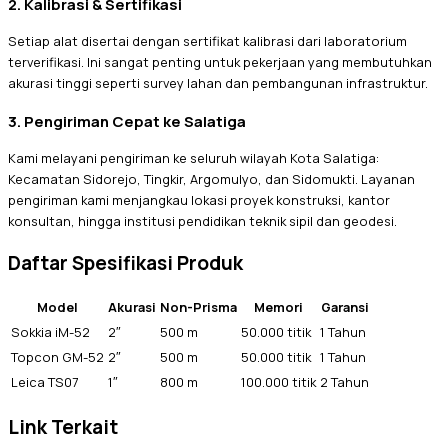
2. Kalibrasi & Sertifikasi
Setiap alat disertai dengan sertifikat kalibrasi dari laboratorium
terverifikasi. Ini sangat penting untuk pekerjaan yang membutuhkan
akurasi tinggi seperti survey lahan dan pembangunan infrastruktur.
3. Pengiriman Cepat ke Salatiga
Kami melayani pengiriman ke seluruh wilayah Kota Salatiga:
Kecamatan Sidorejo, Tingkir, Argomulyo, dan Sidomukti. Layanan
pengiriman kami menjangkau lokasi proyek konstruksi, kantor
konsultan, hingga institusi pendidikan teknik sipil dan geodesi.
Daftar Spesifikasi Produk
Model
Akurasi
Non-Prisma
Memori
Garansi
Sokkia iM-52
2″
500 m
50.000 titik
1 Tahun
Topcon GM-52
2″
500 m
50.000 titik
1 Tahun
Leica TS07
1″
800 m
100.000 titik
2 Tahun
Link Terkait