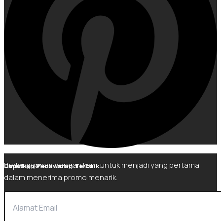
Berlangganan dengan kami untuk menjadi yang pertama
Dapatkan Penawaran Terbaik.
dalam menerima promo menarik.