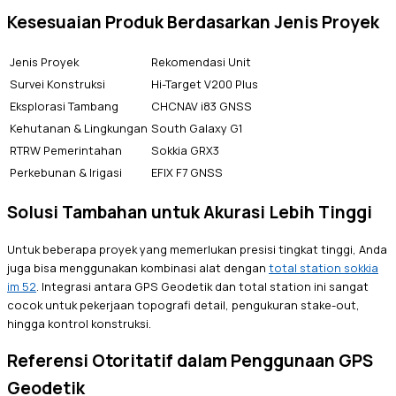
Kesesuaian Produk Berdasarkan Jenis Proyek
Jenis Proyek
Rekomendasi Unit
Survei Konstruksi
Hi-Target V200 Plus
Eksplorasi Tambang
CHCNAV i83 GNSS
Kehutanan & Lingkungan
South Galaxy G1
RTRW Pemerintahan
Sokkia GRX3
Perkebunan & Irigasi
EFIX F7 GNSS
Solusi Tambahan untuk Akurasi Lebih Tinggi
Untuk beberapa proyek yang memerlukan presisi tingkat tinggi, Anda
juga bisa menggunakan kombinasi alat dengan
total station sokkia
im 52
. Integrasi antara GPS Geodetik dan total station ini sangat
cocok untuk pekerjaan topografi detail, pengukuran stake-out,
hingga kontrol konstruksi.
Referensi Otoritatif dalam Penggunaan GPS
Geodetik