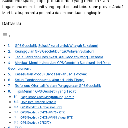
Sukabumi? Apa saja opsi produk terbaik yang tersedia? Dan
bagaimana memilih unit yang tepat sesuai kebutuhan proyek Anda?
Mari kita kupas satu per satu dalam panduan lengkap ini.
Daftar Isi
GPS Geodetik, Solusi Akurat untuk Wilayah Sukabumi
Keunggulan GPS Geodetik untuk Wilayah Sukabumi
Jenis-Jenis dan Spesifikasi GPS Geodetik yang Tersedia
Manfaat Memilih Jasa Jual GPS Geodetik Sukabumi dari Dinar
Geointrument
Kesesuaian Produk Berdasarkan Jenis Proyek
Solusi Tambahan untuk Akurasi Lebih Tinggi
Referensi Otoritatif dalam Penggunaan GPS Geodetik
Tips Memilih GPS Geodetik yang Tepat
Bagaimana Cara Menghubungi Kami?
Unit Total Station Terbaik
GPS Geodetik Alpha Geo L300
GPS Geodetik CHCNAV i73+ RTK
GPS Geodetik CHCNAV i89 Visual RTK
GPS Geodetik EFIX F7+
FAQ