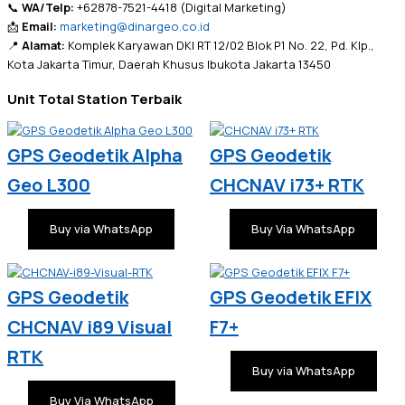
📞
WA/Telp:
+62878-7521-4418 (Digital Marketing)
📩
Email:
marketing@dinargeo.co.id
📍
Alamat:
Komplek Karyawan DKI RT 12/02 Blok P1 No. 22, Pd. Klp.,
Kota Jakarta Timur, Daerah Khusus Ibukota Jakarta 13450
Unit Total Station Terbaik
GPS Geodetik Alpha
GPS Geodetik
Geo L300
CHCNAV i73+ RTK
Buy via WhatsApp
Buy Via WhatsApp
GPS Geodetik
GPS Geodetik EFIX
CHCNAV i89 Visual
F7+
RTK
Buy via WhatsApp
Buy Via WhatsApp