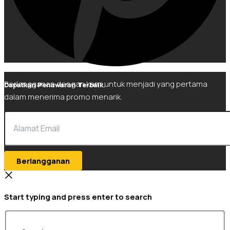
Berlangganan dengan kami untuk menjadi yang pertama
Dapatkan Penawaran Terbaik.
dalam menerima promo menarik.
Berlangganan
Start typing and press enter to search