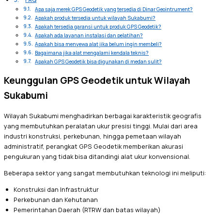
Apa saja merek GPS Geodetik yang tersedia di Dinar Geointrument?
Apakah produk tersedia untuk wilayah Sukabumi?
Apakah tersedia garansi untuk produk GPS Geodetik?
Apakah ada layanan instalasi dan pelatihan?
Apakah bisa menyewa alat jika belum ingin membeli?
Bagaimana jika alat mengalami kendala teknis?
Apakah GPS Geodetik bisa digunakan di medan sulit?
Keunggulan GPS Geodetik untuk Wilayah
Sukabumi
Wilayah Sukabumi menghadirkan berbagai karakteristik geografis
yang membutuhkan peralatan ukur presisi tinggi. Mulai dari area
industri konstruksi, perkebunan, hingga pemetaan wilayah
administratif, perangkat GPS Geodetik memberikan akurasi
pengukuran yang tidak bisa ditandingi alat ukur konvensional.
Beberapa sektor yang sangat membutuhkan teknologi ini meliputi:
Konstruksi dan Infrastruktur
Perkebunan dan Kehutanan
Pemerintahan Daerah (RTRW dan batas wilayah)