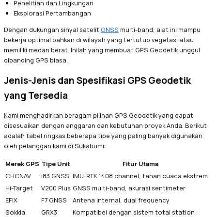
Penelitian dan Lingkungan
Eksplorasi Pertambangan
Dengan dukungan sinyal satelit
GNSS
multi-band, alat ini mampu
bekerja optimal bahkan di wilayah yang tertutup vegetasi atau
memiliki medan berat. Inilah yang membuat GPS Geodetik unggul
dibanding GPS biasa.
Jenis-Jenis dan Spesifikasi GPS Geodetik
yang Tersedia
Kami menghadirkan beragam pilihan GPS Geodetik yang dapat
disesuaikan dengan anggaran dan kebutuhan proyek Anda. Berikut
adalah tabel ringkas beberapa tipe yang paling banyak digunakan
oleh pelanggan kami di Sukabumi:
Merek GPS
Tipe Unit
Fitur Utama
CHCNAV
i83 GNSS
IMU-RTK 1408 channel, tahan cuaca ekstrem
Hi-Target
V200 Plus
GNSS multi-band, akurasi sentimeter
EFIX
F7 GNSS
Antena internal, dual frequency
Sokkia
GRX3
Kompatibel dengan sistem total station