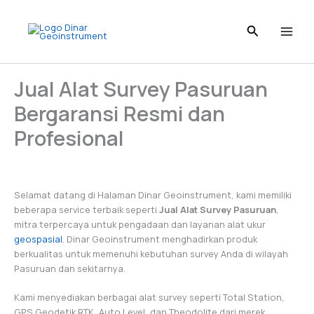
Skip
to
content
Jual Alat Survey Pasuruan
Bergaransi Resmi dan
Profesional
Selamat datang di Halaman Dinar Geoinstrument, kami memiliki
beberapa service terbaik seperti
Jual Alat Survey Pasuruan
,
mitra terpercaya untuk pengadaan dan layanan alat ukur
geospasial
. Dinar Geoinstrument menghadirkan produk
berkualitas untuk memenuhi kebutuhan survey Anda di wilayah
Pasuruan dan sekitarnya.
Kami menyediakan berbagai alat survey seperti Total Station,
GPS Geodetik RTK, Auto Level, dan Theodolite dari merek