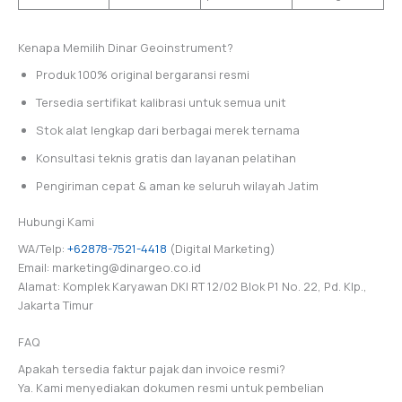
Kenapa Memilih Dinar Geoinstrument?
Produk 100% original bergaransi resmi
Tersedia sertifikat kalibrasi untuk semua unit
Stok alat lengkap dari berbagai merek ternama
Konsultasi teknis gratis dan layanan pelatihan
Pengiriman cepat & aman ke seluruh wilayah Jatim
Hubungi Kami
WA/Telp:
+62878-7521-4418
(Digital Marketing)
Email: marketing@dinargeo.co.id
Alamat: Komplek Karyawan DKI RT 12/02 Blok P1 No. 22, Pd. Klp.,
Jakarta Timur
FAQ
Apakah tersedia faktur pajak dan invoice resmi?
Ya. Kami menyediakan dokumen resmi untuk pembelian