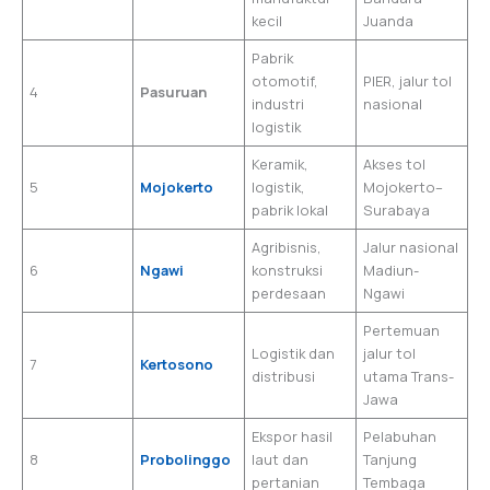
kecil
Juanda
Pabrik
otomotif,
PIER, jalur tol
4
Pasuruan
industri
nasional
logistik
Keramik,
Akses tol
5
Mojokerto
logistik,
Mojokerto–
pabrik lokal
Surabaya
Agribisnis,
Jalur nasional
6
Ngawi
konstruksi
Madiun-
perdesaan
Ngawi
Pertemuan
Logistik dan
jalur tol
7
Kertosono
distribusi
utama Trans-
Jawa
Ekspor hasil
Pelabuhan
8
Probolinggo
laut dan
Tanjung
pertanian
Tembaga