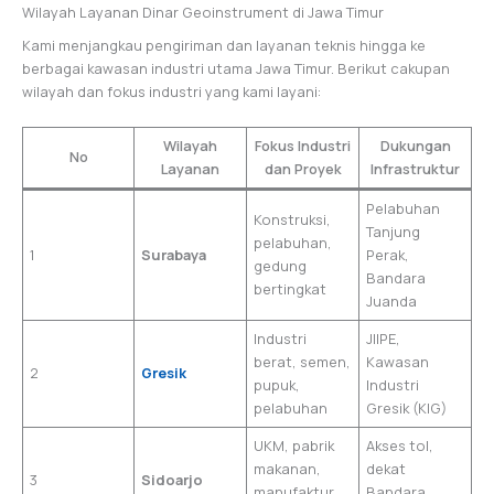
Wilayah Layanan Dinar Geoinstrument di Jawa Timur
Kami menjangkau pengiriman dan layanan teknis hingga ke
berbagai kawasan industri utama Jawa Timur. Berikut cakupan
wilayah dan fokus industri yang kami layani:
Wilayah
Fokus Industri
Dukungan
No
Layanan
dan Proyek
Infrastruktur
Pelabuhan
Konstruksi,
Tanjung
pelabuhan,
1
Surabaya
Perak,
gedung
Bandara
bertingkat
Juanda
Industri
JIIPE,
berat, semen,
Kawasan
2
Gresik
pupuk,
Industri
pelabuhan
Gresik (KIG)
UKM, pabrik
Akses tol,
makanan,
dekat
3
Sidoarjo
manufaktur
Bandara