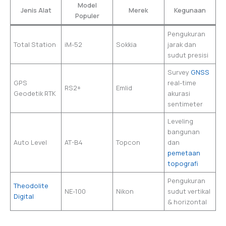
Model
Jenis Alat
Merek
Kegunaan
Populer
Pengukuran
Total Station
iM-52
Sokkia
jarak dan
sudut presisi
Survey
GNSS
GPS
real-time
RS2+
Emlid
Geodetik RTK
akurasi
sentimeter
Leveling
bangunan
Auto Level
AT-B4
Topcon
dan
pemetaan
topografi
Pengukuran
Theodolite
NE-100
Nikon
sudut vertikal
Digital
& horizontal