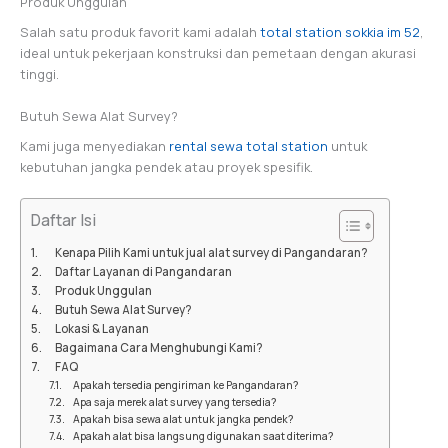
Produk Unggulan
Salah satu produk favorit kami adalah
total station sokkia im 52
,
ideal untuk pekerjaan konstruksi dan pemetaan dengan akurasi
tinggi.
Butuh Sewa Alat Survey?
Kami juga menyediakan
rental sewa total station
untuk
kebutuhan jangka pendek atau proyek spesifik.
Daftar Isi
Kenapa Pilih Kami untuk jual alat survey di Pangandaran?
Daftar Layanan di Pangandaran
Produk Unggulan
Butuh Sewa Alat Survey?
Lokasi & Layanan
Bagaimana Cara Menghubungi Kami?
FAQ
Apakah tersedia pengiriman ke Pangandaran?
Apa saja merek alat survey yang tersedia?
Apakah bisa sewa alat untuk jangka pendek?
Apakah alat bisa langsung digunakan saat diterima?