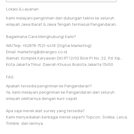
Lokasi & Layanan
Kami melayani pengiriman dan dukungan teknis ke seluruh
wilayah Jawa Barat & Jawa Tengah termasuk Pangandaran. .
Bagaimana Cara Menghubungi Kami?
WA/Telp: +62878-7521-4418 (Digital Marketing)
Email: marketing@dinargeo.co.id
Alamat: Komplek Karyawan DKI RT 12/02 Blok P1 No. 22, Pd. Klp.,
Kota Jakarta Timur, Daerah Khusus Ibukota Jakarta 13450
FAQ
Apakah tersedia pengiriman ke Pangandaran?
Ya, kami melayani pengiriman ke Pangandaran dan seluruh
wilayah sekitarnya dengan kurir cepat.
Apa saja merek alat survey yang tersedia?
Kami menyediakan berbagai merek seperti Topcon, Sokkia, Leica,
Trimble, dan lainnya.