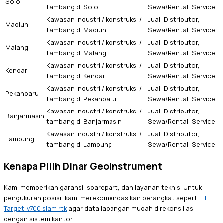
Solo
tambang di Solo
Sewa/Rental, Service
Kawasan industri / konstruksi /
Jual, Distributor,
Madiun
tambang di Madiun
Sewa/Rental, Service
Kawasan industri / konstruksi /
Jual, Distributor,
Malang
tambang di Malang
Sewa/Rental, Service
Kawasan industri / konstruksi /
Jual, Distributor,
Kendari
tambang di Kendari
Sewa/Rental, Service
Kawasan industri / konstruksi /
Jual, Distributor,
Pekanbaru
tambang di Pekanbaru
Sewa/Rental, Service
Kawasan industri / konstruksi /
Jual, Distributor,
Banjarmasin
tambang di Banjarmasin
Sewa/Rental, Service
Kawasan industri / konstruksi /
Jual, Distributor,
Lampung
tambang di Lampung
Sewa/Rental, Service
Kenapa Pilih Dinar Geoinstrument
Kami memberikan garansi, sparepart, dan layanan teknis. Untuk
pengukuran posisi, kami merekomendasikan perangkat seperti
HI
Target-v700 slam rtk
agar data lapangan mudah direkonsiliasi
dengan sistem kantor.