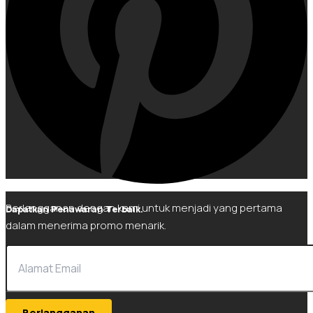
Berlangganan dengan kami untuk menjadi yang pertama
Dapatkan Penawaran Terbaik.
dalam menerima promo menarik.
Berlangganan