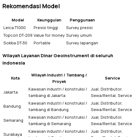
Rekomendasi Model
Model
Keunggulan
Penggunaan
Leica T1000
Presisi tinggi
Survey presisi
Topcon DT-209
Value for money
Survey umum
Sokkia DT-30
Portable
Survey lapangan
Wilayah Layanan Dinar Geoinstrument di seluruh
Indonesia
Wilayah Industri / Tambang /
Kota
Service
Proyek
Kawasan industri / konstruksi /
Jual, Distributor,
Jakarta
tambang di Jakarta
Sewa/Rental, Service
Kawasan industri / konstruksi /
Jual, Distributor,
Bandung
tambang di Bandung
Sewa/Rental, Service
Kawasan industri / konstruksi /
Jual, Distributor,
Semarang
tambang di Semarang
Sewa/Rental, Service
Kawasan industri / konstruksi /
Jual, Distributor,
Surabaya