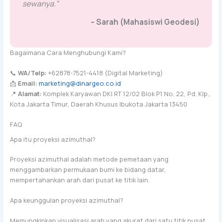
sewanya.”
– Sarah (Mahasiswi Geodesi)
Bagaimana Cara Menghubungi Kami?
📞
WA/Telp:
+62878-7521-4418 (Digital Marketing)
📩
Email:
marketing@dinargeo.co.id
📍
Alamat:
Komplek Karyawan DKI RT 12/02 Blok P1 No. 22, Pd. Klp.,
Kota Jakarta Timur, Daerah Khusus Ibukota Jakarta 13450
FAQ
Apa itu proyeksi azimuthal?
Proyeksi azimuthal adalah metode pemetaan yang
menggambarkan permukaan bumi ke bidang datar,
mempertahankan arah dari pusat ke titik lain.
Apa keunggulan proyeksi azimuthal?
Memungkinkan visualisasi arah yang akurat dari satu titik pusat.