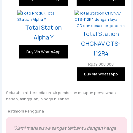
Total Station
Total Station
Alpha Y
CHCNAV CTS-
Buy Via WhatsApp
112R4
Rp
39.000.000
Buy via WhatsApp
Seluruh alat tersedia untuk pembelian maupun penyewaan
harian, mingguan, hingga bulanan.
Testimoni Pengguna
“Kami mahasiswa sangat terbantu dengan harga