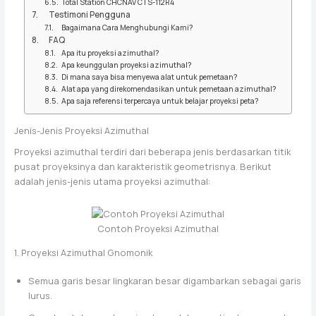
Total Station CHCNAV CTS-112R4
Testimoni Pengguna
Bagaimana Cara Menghubungi Kami?
FAQ
Apa itu proyeksi azimuthal?
Apa keunggulan proyeksi azimuthal?
Di mana saya bisa menyewa alat untuk pemetaan?
Alat apa yang direkomendasikan untuk pemetaan azimuthal?
Apa saja referensi terpercaya untuk belajar proyeksi peta?
Jenis-Jenis Proyeksi Azimuthal
Proyeksi azimuthal terdiri dari beberapa jenis berdasarkan titik
pusat proyeksinya dan karakteristik geometrisnya. Berikut
adalah jenis-jenis utama proyeksi azimuthal:
Contoh Proyeksi Azimuthal
1. Proyeksi Azimuthal Gnomonik
Semua garis besar lingkaran besar digambarkan sebagai garis
lurus.