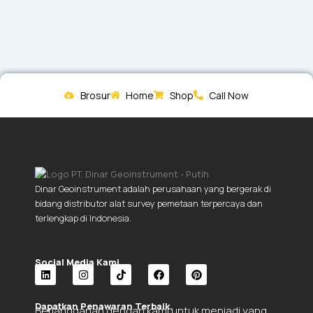
Brosur
Home
Shop
Call Now
Dinar Geoinstrument adalah perusahaan yang bergerak di
bidang distributor alat survey pemetaan terpercaya dan
terlengkap di Indonesia.
Social Media Kami.
L
I
T
F
P
i
n
i
a
i
Dapatkan Penawaran Terbaik.
Berlangganan dengan kami untuk menjadi yang
n
s
k
c
n