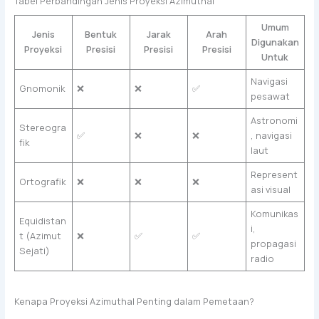
Tabel Perbandingan Jenis Proyeksi Azimuthal
Umum
Jenis
Bentuk
Jarak
Arah
Digunakan
Proyeksi
Presisi
Presisi
Presisi
Untuk
Navigasi
Gnomonik
❌
❌
✅
pesawat
Astronomi
Stereogra
✅
❌
❌
, navigasi
fik
laut
Represent
Ortografik
❌
❌
❌
asi visual
Komunikas
Equidistan
i,
t (Azimut
❌
✅
✅
propagasi
Sejati)
radio
Kenapa Proyeksi Azimuthal Penting dalam Pemetaan?