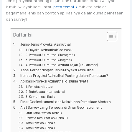
Jenis proyeksi ini sering digunakan untuk pemetaan wilayah
kutub, wilayah kecil, atau
peta tematik
. Yuk kita belajar
bagaimana jenis dan contoh aplikasinya dalam dunia pemetaan
dan survey!
Daftar Isi
Jenis-Jenis Proyeksi Azimuthal
1. Proyeksi Azimuthal Gnomonik
2. Proyeksi Azimuthal Stereografik
3. Proyeksi Azimuthal Ortografik
4. Proyeksi Azimuthal Azimut Sejati (Equidistant)
Tabel Perbandingan Jenis Proyeksi Azimuthal
Kenapa Proyeksi Azimuthal Penting dalam Pemetaan?
Aplikasi Proyeksi Azimuthal di Dunia Nyata
1. Pemetaan Kutub
2. Rute Udara Internasional
3. Komunikasi Radio
Dinar Geoinstrument dan Kebutuhan Pemetaan Modern
Alat Survey yang Tersedia di Dinar Geoinstrument
Unit Total Station Terbaik
Robotic Total Station Alpha R1
Total Station Alpha X
Total Station Alpha Y