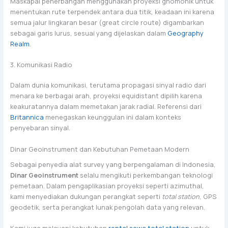
Maskapai penerbangan menggunakan proyeksi gnomonik untuk
menentukan rute terpendek antara dua titik, keadaan ini karena
semua jalur lingkaran besar (great circle route) digambarkan
sebagai garis lurus, sesuai yang dijelaskan dalam
Geography
Realm
.
3. Komunikasi Radio
Dalam dunia komunikasi, terutama propagasi sinyal radio dari
menara ke berbagai arah, proyeksi equidistant dipilih karena
keakuratannya dalam memetakan jarak radial. Referensi dari
Britannica
menegaskan keunggulan ini dalam konteks
penyebaran sinyal.
Dinar Geoinstrument dan Kebutuhan Pemetaan Modern
Sebagai penyedia alat survey yang berpengalaman di Indonesia,
Dinar Geoinstrument
selalu mengikuti perkembangan teknologi
pemetaan. Dalam pengaplikasian proyeksi seperti azimuthal,
kami menyediakan dukungan perangkat seperti
total station
, GPS
geodetik, serta perangkat lunak pengolah data yang relevan.
Kami juga melayani kebutuhan
rental sewa total station
untuk