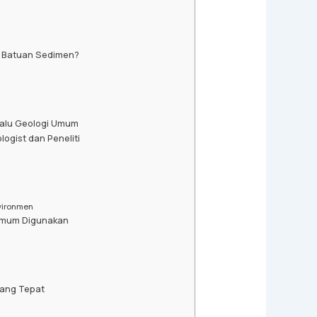
 Batuan Sedimen?
Palu Geologi Umum
ogist dan Peneliti
i
vironmen
 Umum Digunakan
yang Tepat