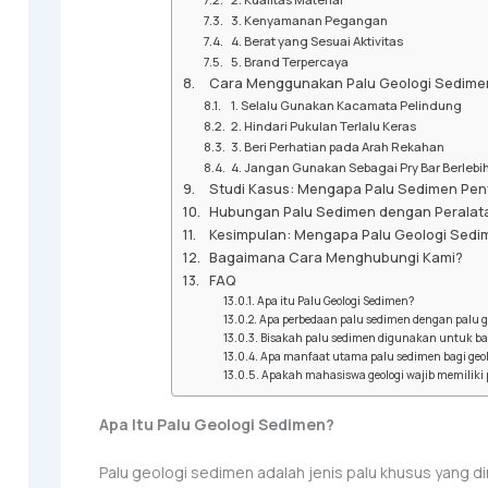
3. Kenyamanan Pegangan
4. Berat yang Sesuai Aktivitas
5. Brand Terpercaya
Cara Menggunakan Palu Geologi Sedime
1. Selalu Gunakan Kacamata Pelindung
2. Hindari Pukulan Terlalu Keras
3. Beri Perhatian pada Arah Rekahan
4. Jangan Gunakan Sebagai Pry Bar Berlebi
Studi Kasus: Mengapa Palu Sedimen Penti
Hubungan Palu Sedimen dengan Peralata
Kesimpulan: Mengapa Palu Geologi Sedim
Bagaimana Cara Menghubungi Kami?
FAQ
Apa itu Palu Geologi Sedimen?
Apa perbedaan palu sedimen dengan palu g
Bisakah palu sedimen digunakan untuk b
Apa manfaat utama palu sedimen bagi geol
Apakah mahasiswa geologi wajib memiliki
Apa Itu Palu Geologi Sedimen?
Palu geologi sedimen adalah jenis palu khusus yang 