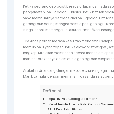
Ketika seorang geologist berada di lapangan, ada sa
pengamatan: palu geologi. Khusus untuk batuan sedime
yang membuatnya berbeda dari palu geologi untuk b
geologi pun sering mengira semua palu geologi itu sa
fungsi dapat memengaruhi akurasi identifikasi lapanga
Jika Anda pernah merasa kesulitan mengambil sampel
memilih palu yang tepat untuk fieldwork stratigrafi, 
lengkap. Kita akan membahas secara mendalam apa itu
manfaat praktisnya dalam dunia geologi dan eksploras
Artikel ini dirancang dengan metode chunking agar mu
Mari kita mulai dengan memahami dasar dari alat pentin
Daftar Isi
Apa Itu Palu Geologi Sedimen?
Karakteristik Utama Palu Geologi Sedime
1. Berat Lebih Ringan