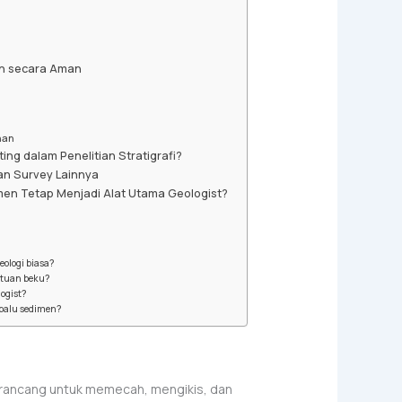
n secara Aman
han
ng dalam Penelitian Stratigrafi?
n Survey Lainnya
en Tetap Menjadi Alat Utama Geologist?
eologi biasa?
atuan beku?
ogist?
 palu sedimen?
dirancang untuk memecah, mengikis, dan