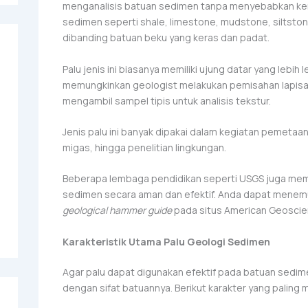
menganalisis batuan sedimen tanpa menyebabkan keru
sedimen seperti shale, limestone, mudstone, siltst
dibanding batuan beku yang keras dan padat.
Palu jenis ini biasanya memiliki ujung datar yang lebih le
memungkinkan geologist melakukan pemisahan lapisan
mengambil sampel tipis untuk analisis tekstur.
Jenis palu ini banyak dipakai dalam kegiatan pemetaan 
migas, hingga penelitian lingkungan.
Beberapa lembaga pendidikan seperti USGS juga me
sedimen secara aman dan efektif. Anda dapat menemuk
geological hammer guide
pada situs American Geoscien
Karakteristik Utama Palu Geologi Sedimen
Agar palu dapat digunakan efektif pada batuan sedim
dengan sifat batuannya. Berikut karakter yang paling 