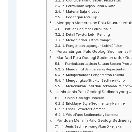
2. Ujung Belakang Seperti Pisau Tipis
3. Permukaan Depan Lebar & Rata
4. Material Baja Khusus
5. Pegangan Anti-Slip
Mengapa Memerlukan Palu Khusus untuk
1. Batuan Sedimen Lebih Rapuh
2. Detail Tekstur Lebih Penting
3. Menghindari Distorsi Sampel
4. Pengerjaan Lapangan Lebih Efisien
Perbandingan Palu Geologi Sedimen vs 
Manfaat Palu Geologi Sedimen untuk Geol
1. Pembukaan Lapisan Batuan Secara Presis
2. Mengambil Sampel yang Representatif
3. Mempermudah Pengamatan Tekstur
4. Mengungkap Struktur Sedimen Kuno
5. Menemukan Fosil dan Rekaman Paleoen
Jenis-Jenis Palu Geologi Sedimen yang
1. Chisel Geology Hammer
2. Bricklayer Style Sedimentary Hammer
3. Fossil Extractor Hammer
4. Wide Face Sedimentary Hammer
Panduan Memilih Palu Geologi Sedimen 
1. Jenis Sedimen yang Akan Dikerjakan
2. Kualitas Material