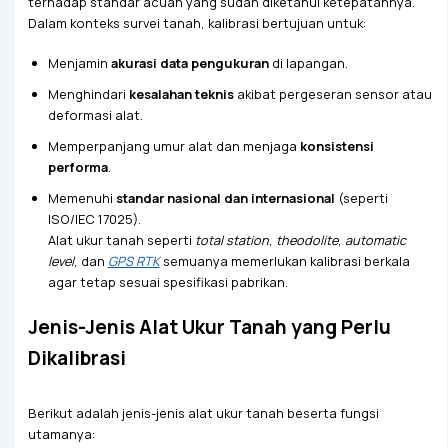
terhadap standar acuan yang sudah diketahui ketepatannya.
Dalam konteks survei tanah, kalibrasi bertujuan untuk:
Menjamin
akurasi data pengukuran
di lapangan.
Menghindari
kesalahan teknis
akibat pergeseran sensor atau
deformasi alat.
Memperpanjang umur alat dan menjaga
konsistensi
performa
.
Memenuhi
standar nasional dan internasional
(seperti
ISO/IEC 17025).
Alat ukur tanah seperti
total station
,
theodolite
,
automatic
level
, dan
GPS RTK
semuanya memerlukan kalibrasi berkala
agar tetap sesuai spesifikasi pabrikan.
Jenis-Jenis Alat Ukur Tanah yang Perlu
Dikalibrasi
Berikut adalah jenis-jenis alat ukur tanah beserta fungsi
utamanya: