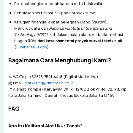
Potensi sengketa tanah karena data tidak valid.
Penolakan sertifikasi ISO pada proyek survei.
Kerugian finansial akibat pekerjaan ulang (
rework
).
Menurut data dari
National Institute of Standards and
Technology (NIST)
, ketidaksesuaian alat ukur berkontribusi
hingga
30% dari kesalahan total proyek survei teknik sipil
(
Sumber NIST.gov
).
Bagaimana Cara Menghubungi Kami?
📞 WA/Telp: +62878-7521-4418 (Digital Marketing)
📩 Email:
marketing@dinargeo.co.id
📍 Alamat: Komplek Karyawan DKI RT 12/02 Blok P1 No. 22, Pd. Klp.,
Kota Jakarta Timur, Daerah Khusus Ibukota Jakarta 13450
FAQ
Apa itu Kalibrasi Alat Ukur Tanah?