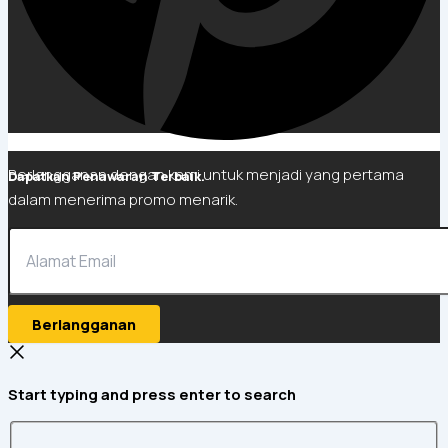
Berlangganan dengan kami untuk menjadi yang pertama
Dapatkan Penawaran Terbaik.
dalam menerima promo menarik.
Berlangganan
Start typing and press enter to search