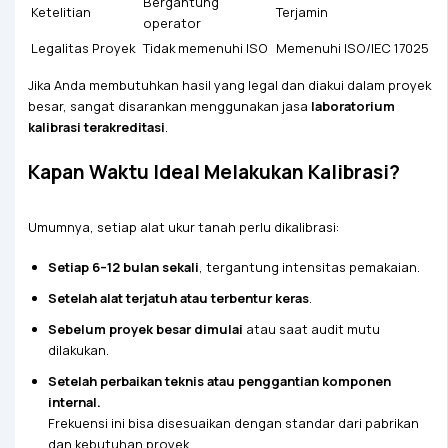
Bergantung
Ketelitian
Terjamin
operator
Legalitas Proyek
Tidak memenuhi ISO
Memenuhi ISO/IEC 17025
Jika Anda membutuhkan hasil yang legal dan diakui dalam proyek
besar, sangat disarankan menggunakan jasa
laboratorium
kalibrasi terakreditasi
.
Kapan Waktu Ideal Melakukan Kalibrasi?
Umumnya, setiap alat ukur tanah perlu dikalibrasi:
Setiap 6–12 bulan sekali
, tergantung intensitas pemakaian.
Setelah alat terjatuh atau terbentur keras
.
Sebelum proyek besar dimulai
atau saat audit mutu
dilakukan.
Setelah perbaikan teknis atau penggantian komponen
internal.
Frekuensi ini bisa disesuaikan dengan standar dari pabrikan
dan kebutuhan proyek.