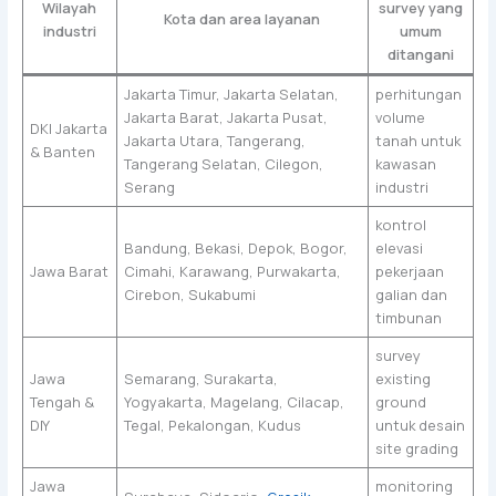
Wilayah
survey yang
Kota dan area layanan
industri
umum
ditangani
Jakarta Timur, Jakarta Selatan,
perhitungan
Jakarta Barat, Jakarta Pusat,
volume
DKI Jakarta
Jakarta Utara, Tangerang,
tanah untuk
& Banten
Tangerang Selatan, Cilegon,
kawasan
Serang
industri
kontrol
Bandung, Bekasi, Depok, Bogor,
elevasi
Jawa Barat
Cimahi, Karawang, Purwakarta,
pekerjaan
Cirebon, Sukabumi
galian dan
timbunan
survey
Jawa
Semarang, Surakarta,
existing
Tengah &
Yogyakarta, Magelang, Cilacap,
ground
DIY
Tegal, Pekalongan, Kudus
untuk desain
site grading
Jawa
monitoring