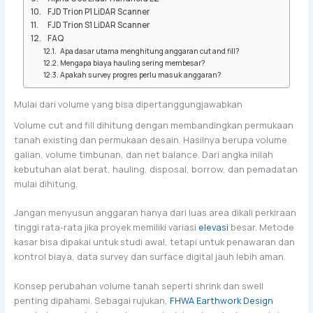
FJD Trion P1 LiDAR Scanner
FJD Trion S1 LiDAR Scanner
FAQ
Apa dasar utama menghitung anggaran cut and fill?
Mengapa biaya hauling sering membesar?
Apakah survey progres perlu masuk anggaran?
Mulai dari volume yang bisa dipertanggungjawabkan
Volume cut and fill dihitung dengan membandingkan permukaan
tanah existing dan permukaan desain. Hasilnya berupa volume
galian, volume timbunan, dan net balance. Dari angka inilah
kebutuhan alat berat, hauling, disposal, borrow, dan pemadatan
mulai dihitung.
Jangan menyusun anggaran hanya dari luas area dikali perkiraan
tinggi rata-rata jika proyek memiliki variasi
elevasi
besar. Metode
kasar bisa dipakai untuk studi awal, tetapi untuk penawaran dan
kontrol biaya, data survey dan surface digital jauh lebih aman.
Konsep perubahan volume tanah seperti shrink dan swell
penting dipahami. Sebagai rujukan,
FHWA Earthwork Design