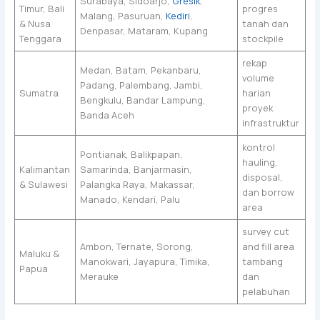
Surabaya, Sidoarjo,
Gresik
,
Timur, Bali
progres
Malang, Pasuruan,
Kediri
,
& Nusa
tanah dan
Denpasar, Mataram, Kupang
Tenggara
stockpile
rekap
Medan, Batam, Pekanbaru,
volume
Padang, Palembang, Jambi,
Sumatra
harian
Bengkulu, Bandar Lampung,
proyek
Banda Aceh
infrastruktur
kontrol
Pontianak, Balikpapan,
hauling,
Kalimantan
Samarinda, Banjarmasin,
disposal,
& Sulawesi
Palangka Raya, Makassar,
dan borrow
Manado, Kendari, Palu
area
survey cut
Ambon, Ternate, Sorong,
and fill area
Maluku &
Manokwari, Jayapura, Timika,
tambang
Papua
Merauke
dan
pelabuhan