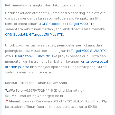
Rekomendasi perangkat dan dukungan lapangan
Untuk pekerjaan cut and fill, kombinasi alat sering lebih efektif
daripada mengandalkan satu metode saja. Pengukuran titik
kontrol dapat dibantu
GPS Geodetik HI Target v200 RTK
,
sementara kebutuhan medan yang lebih dinamis bisa memakai
GPS Geodetik HI Target v30 Plus RTK
.
Untuk dokumentasi area cepat, pemodelan permukaan, dan
pelengkap data visual, pertimbangkan
Hi Target v700 SLAM RTK
atau
HI Target-v700 slam rtk
. Jika proyek berada di ibu kota dan
membutuhkan instrument tambahan, layanan
rental sewa total
station jakarta
bisa menjadi opsi pendukung untuk pengukuran
sudut, elevasi, dan titik detail.
Konsultasikan Kebutuhan Survey Anda
WA/Telp:
+62878-7521-4418 (Digital Marketing)
Email:
marketing@dinargeo.co.id
Alamat:
Komplek Karyawan DKI RT 12/02 Blok P1 No. 22, Pd. Klp.,
Kota Jakarta Timur, Daerah Khusus Ibukota Jakarta 13450