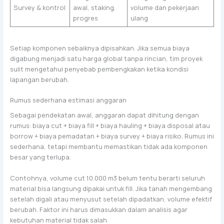
Survey & kontrol
awal, staking,
volume dan pekerjaan
progres
ulang
Setiap komponen sebaiknya dipisahkan. Jika semua biaya
digabung menjadi satu harga global tanpa rincian, tim proyek
sulit mengetahui penyebab pembengkakan ketika kondisi
lapangan berubah.
Rumus sederhana estimasi anggaran
Sebagai pendekatan awal, anggaran dapat dihitung dengan
rumus: biaya cut + biaya fill + biaya hauling + biaya disposal atau
borrow + biaya pemadatan + biaya survey + biaya risiko. Rumus ini
sederhana, tetapi membantu memastikan tidak ada komponen
besar yang terlupa.
Contohnya, volume cut 10.000 m3 belum tentu berarti seluruh
material bisa langsung dipakai untuk fill. Jika tanah mengembang
setelah digali atau menyusut setelah dipadatkan, volume efektif
berubah. Faktor ini harus dimasukkan dalam analisis agar
kebutuhan material tidak salah.