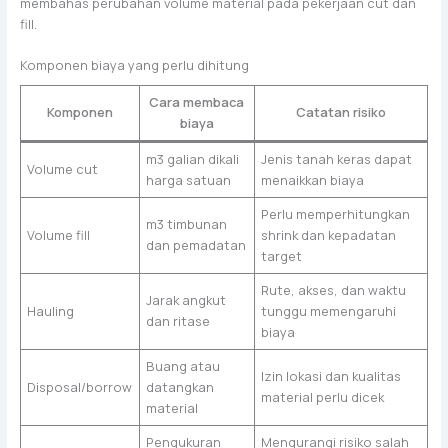
membahas perubahan volume material pada pekerjaan cut dan
fill.
Komponen biaya yang perlu dihitung
Cara membaca
Komponen
Catatan risiko
biaya
m3 galian dikali
Jenis tanah keras dapat
Volume cut
harga satuan
menaikkan biaya
Perlu memperhitungkan
m3 timbunan
Volume fill
shrink dan kepadatan
dan pemadatan
target
Rute, akses, dan waktu
Jarak angkut
Hauling
tunggu memengaruhi
dan ritase
biaya
Buang atau
Izin lokasi dan kualitas
Disposal/borrow
datangkan
material perlu dicek
material
Pengukuran
Mengurangi risiko salah