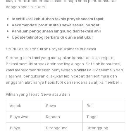
biaya. Berikut beberapa alasan kenapa Anda perlu konsultasi
dengan spesialis kami:
Identifikasi kebutuhan teknis proyek secara tepat
Rekomendasi produk atau sewa sesuai budget
Panduan penggunaan langsung dari teknisi ahli
Update teknologi terbaru di dunia alat ukur
Studi Kasus: Konsultan Proyek Drainase di Bekasi
Seorang klien kami yang merupakan konsultan teknik sipil di
Bekasi memiliki proyek drainase lingkungan. Setelah konsultasi,
kami merekomendasikan penyewaan
Sokkia IM-52
selama 5 hari.
Hasilnya, pengukuran dilakukan lebih cepat dari estimasi dan
anggaran alat hanya habis 10% dari rencana awal jika membeli.
Pilihan yang Tepat: Sewa atau Beli?
Aspek
Sewa
Beli
Biaya Awal
Rendah
Tinggi
Biaya
Ditanggung
Ditanggung