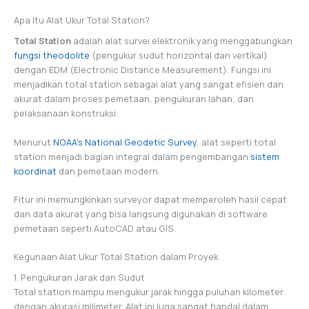
Apa Itu Alat Ukur Total Station?
Total Station
adalah alat survei elektronik yang menggabungkan
fungsi theodolite
(pengukur sudut horizontal dan vertikal)
dengan EDM (Electronic Distance Measurement). Fungsi ini
menjadikan total station sebagai alat yang sangat efisien dan
akurat dalam proses pemetaan, pengukuran lahan, dan
pelaksanaan konstruksi.
Menurut
NOAA’s National Geodetic Survey
, alat seperti total
station menjadi bagian integral dalam pengembangan
sistem
koordinat
dan pemetaan modern.
Fitur ini memungkinkan surveyor dapat memperoleh hasil cepat
dan data akurat yang bisa langsung digunakan di software
pemetaan seperti AutoCAD atau GIS.
Kegunaan Alat Ukur Total Station dalam Proyek
1. Pengukuran Jarak dan Sudut
Total station mampu mengukur jarak hingga puluhan kilometer
dengan akurasi milimeter. Alat ini juga sangat handal dalam