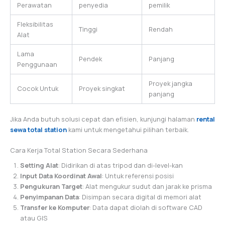
Perawatan
penyedia
pemilik
Fleksibilitas
Tinggi
Rendah
Alat
Lama
Pendek
Panjang
Penggunaan
Proyek jangka
Cocok Untuk
Proyek singkat
panjang
Jika Anda butuh solusi cepat dan efisien, kunjungi halaman
rental
sewa total station
kami untuk mengetahui pilihan terbaik.
Cara Kerja Total Station Secara Sederhana
Setting Alat
: Didirikan di atas tripod dan di-level-kan
Input Data Koordinat Awal
: Untuk referensi posisi
Pengukuran Target
: Alat mengukur sudut dan jarak ke prisma
Penyimpanan Data
: Disimpan secara digital di memori alat
Transfer ke Komputer
: Data dapat diolah di software CAD
atau GIS