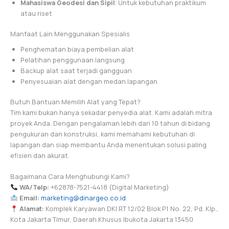
Mahasiswa Geodesi dan Sipil
: Untuk kebutuhan praktikum
atau riset
Manfaat Lain Menggunakan Spesialis
Penghematan biaya pembelian alat
Pelatihan penggunaan langsung
Backup alat saat terjadi gangguan
Penyesuaian alat dengan medan lapangan
Butuh Bantuan Memilih Alat yang Tepat?
Tim kami bukan hanya sekadar penyedia alat. Kami adalah mitra
proyek Anda. Dengan pengalaman lebih dari 10 tahun di bidang
pengukuran dan konstruksi, kami memahami kebutuhan di
lapangan dan siap membantu Anda menentukan solusi paling
efisien dan akurat.
Bagaimana Cara Menghubungi Kami?
WA/Telp:
+62878-7521-4418 (Digital Marketing)
Email:
marketing@dinargeo.co.id
Alamat:
Komplek Karyawan DKI RT 12/02 Blok P1 No. 22, Pd. Klp.,
Kota Jakarta Timur, Daerah Khusus Ibukota Jakarta 13450