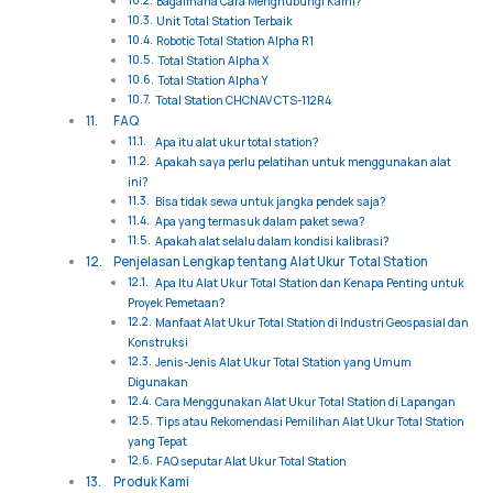
Bagaimana Cara Menghubungi Kami?
Unit Total Station Terbaik
Robotic Total Station Alpha R1
Total Station Alpha X
Total Station Alpha Y
Total Station CHCNAV CTS-112R4
FAQ
Apa itu alat ukur total station?
Apakah saya perlu pelatihan untuk menggunakan alat
ini?
Bisa tidak sewa untuk jangka pendek saja?
Apa yang termasuk dalam paket sewa?
Apakah alat selalu dalam kondisi kalibrasi?
Penjelasan Lengkap tentang Alat Ukur Total Station
Apa Itu Alat Ukur Total Station dan Kenapa Penting untuk
Proyek Pemetaan?
Manfaat Alat Ukur Total Station di Industri Geospasial dan
Konstruksi
Jenis-Jenis Alat Ukur Total Station yang Umum
Digunakan
Cara Menggunakan Alat Ukur Total Station di Lapangan
Tips atau Rekomendasi Pemilihan Alat Ukur Total Station
yang Tepat
FAQ seputar Alat Ukur Total Station
Produk Kami