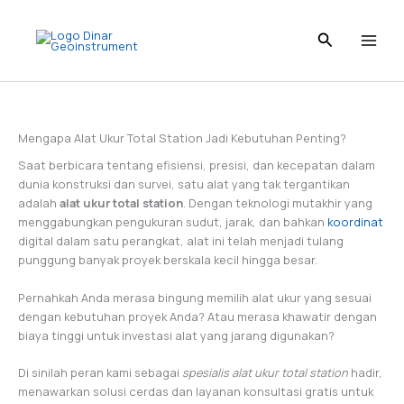
I
L
T
P
F
Skip
n
i
i
i
a
to
s
n
k
n
c
content
t
k
T
t
e
a
e
o
e
b
g
d
k
r
o
r
I
e
o
a
n
s
k
Mengapa Alat Ukur Total Station Jadi Kebutuhan Penting?
m
t
Saat berbicara tentang efisiensi, presisi, dan kecepatan dalam
dunia konstruksi dan survei, satu alat yang tak tergantikan
adalah
alat ukur total station
. Dengan teknologi mutakhir yang
menggabungkan pengukuran sudut, jarak, dan bahkan
koordinat
digital dalam satu perangkat, alat ini telah menjadi tulang
punggung banyak proyek berskala kecil hingga besar.
Pernahkah Anda merasa bingung memilih alat ukur yang sesuai
dengan kebutuhan proyek Anda? Atau merasa khawatir dengan
biaya tinggi untuk investasi alat yang jarang digunakan?
Di sinilah peran kami sebagai
spesialis alat ukur total station
hadir,
menawarkan solusi cerdas dan layanan konsultasi gratis untuk