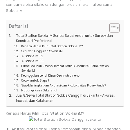
semuanya bisa dilakukan dengan presisi maksimal bersama
Sokkia iM.
Daftar Isi
Total Station Sokkia iM Series: Solusi Andal untuk Survey dan
Konstruksi Profesional
Kenapa Harus Pilih Total Station Sokkia iM?
Seri-Seri Unggulan Sokkia iM
🔹 Sokkia iM-52
🔹 Sokkia iM-55
Dinar Geo Instrument: Tempat Terbaik untuk Beli Total Station
Sokkia iM
Keunggulan beli di Dinar Geo Instrument:
Cocok untuk Siapa?
Siap Meningkatkan Akurasi dan Produktivitas Proyek Anda?
Hubungi Kami Sekarang!
Jual & Sewa Total Station Sokkia Canggih di Jakarta – Akurasi,
Inovasi, dan Ketahanan
Kenapa Harus Pilih Total Station Sokkia iM?
Akurasi Profesional, Tanpa KompromiSokkia iM hadir dengan