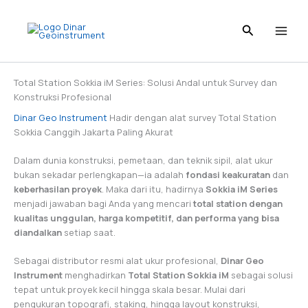
Skip
to
content
Total Station Sokkia iM Series: Solusi Andal untuk Survey dan
Konstruksi Profesional
Dinar Geo Instrument
Hadir dengan alat survey Total Station
Sokkia Canggih Jakarta Paling Akurat
Dalam dunia konstruksi, pemetaan, dan teknik sipil, alat ukur
bukan sekadar perlengkapan—ia adalah
fondasi keakuratan
dan
keberhasilan proyek
. Maka dari itu, hadirnya
Sokkia iM Series
menjadi jawaban bagi Anda yang mencari
total station dengan
kualitas unggulan, harga kompetitif, dan performa yang bisa
diandalkan
setiap saat.
Sebagai distributor resmi alat ukur profesional,
Dinar Geo
Instrument
menghadirkan
Total Station Sokkia iM
sebagai solusi
tepat untuk proyek kecil hingga skala besar. Mulai dari
pengukuran topografi, staking, hingga layout konstruksi,