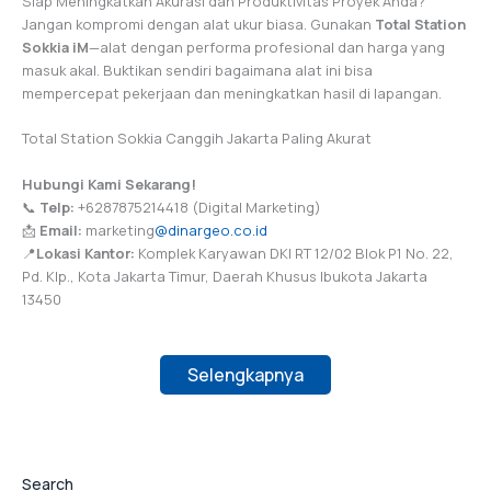
Siap Meningkatkan Akurasi dan Produktivitas Proyek Anda?
Jangan kompromi dengan alat ukur biasa. Gunakan
Total Station
Sokkia iM
—alat dengan performa profesional dan harga yang
masuk akal. Buktikan sendiri bagaimana alat ini bisa
mempercepat pekerjaan dan meningkatkan hasil di lapangan.
Total Station Sokkia Canggih Jakarta Paling Akurat
Hubungi Kami Sekarang!
📞
Telp:
+6287875214418 (Digital Marketing)
📩
Email:
marketing
@dinargeo.co.id
📍
Lokasi Kantor:
Komplek Karyawan DKI RT 12/02 Blok P1 No. 22,
Pd. Klp., Kota Jakarta Timur, Daerah Khusus Ibukota Jakarta
13450
Selengkapnya
Search