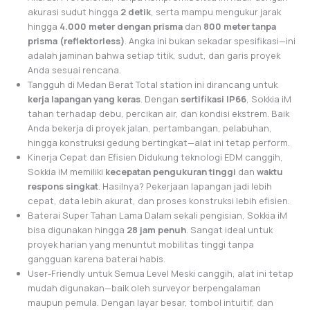
akurasi sudut hingga
2 detik
, serta mampu mengukur jarak
hingga
4.000 meter dengan prisma
dan
800 meter tanpa
prisma (reflektorless)
. Angka ini bukan sekadar spesifikasi—ini
adalah jaminan bahwa setiap titik, sudut, dan garis proyek
Anda sesuai rencana.
Tangguh di Medan Berat Total station ini dirancang untuk
kerja lapangan yang keras
. Dengan
sertifikasi IP66
, Sokkia iM
tahan terhadap debu, percikan air, dan kondisi ekstrem. Baik
Anda bekerja di proyek jalan, pertambangan, pelabuhan,
hingga konstruksi gedung bertingkat—alat ini tetap perform.
Kinerja Cepat dan Efisien Didukung teknologi EDM canggih,
Sokkia iM memiliki
kecepatan pengukuran tinggi
dan
waktu
respons singkat
. Hasilnya? Pekerjaan lapangan jadi lebih
cepat, data lebih akurat, dan proses konstruksi lebih efisien.
Baterai Super Tahan Lama Dalam sekali pengisian, Sokkia iM
bisa digunakan hingga
28 jam penuh
. Sangat ideal untuk
proyek harian yang menuntut mobilitas tinggi tanpa
gangguan karena baterai habis.
User-Friendly untuk Semua Level Meski canggih, alat ini tetap
mudah digunakan—baik oleh surveyor berpengalaman
maupun pemula. Dengan layar besar, tombol intuitif, dan