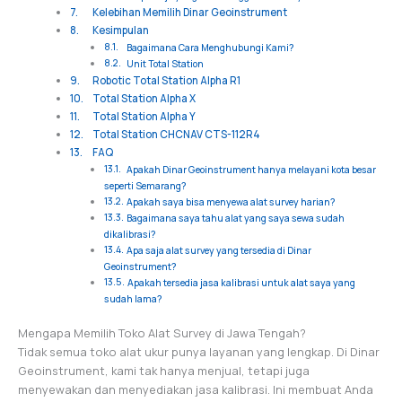
Kelebihan Memilih Dinar Geoinstrument
Kesimpulan
Bagaimana Cara Menghubungi Kami?
Unit Total Station
Robotic Total Station Alpha R1
Total Station Alpha X
Total Station Alpha Y
Total Station CHCNAV CTS-112R4
FAQ
Apakah Dinar Geoinstrument hanya melayani kota besar
seperti Semarang?
Apakah saya bisa menyewa alat survey harian?
Bagaimana saya tahu alat yang saya sewa sudah
dikalibrasi?
Apa saja alat survey yang tersedia di Dinar
Geoinstrument?
Apakah tersedia jasa kalibrasi untuk alat saya yang
sudah lama?
Mengapa Memilih Toko Alat Survey di Jawa Tengah?
Tidak semua toko alat ukur punya layanan yang lengkap. Di Dinar
Geoinstrument, kami tak hanya menjual, tetapi juga
menyewakan dan menyediakan jasa kalibrasi. Ini membuat Anda