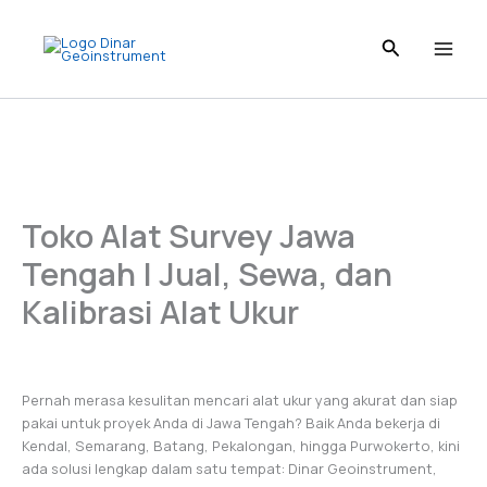
I
L
T
P
F
Skip
n
i
i
i
a
to
s
n
k
n
c
content
t
k
T
t
e
a
e
o
e
b
g
d
k
r
o
r
I
e
o
a
n
s
k
m
t
Toko Alat Survey Jawa
Tengah | Jual, Sewa, dan
Kalibrasi Alat Ukur
Pernah merasa kesulitan mencari alat ukur yang akurat dan siap
pakai untuk proyek Anda di Jawa Tengah? Baik Anda bekerja di
Kendal, Semarang, Batang, Pekalongan, hingga Purwokerto, kini
ada solusi lengkap dalam satu tempat: Dinar Geoinstrument,