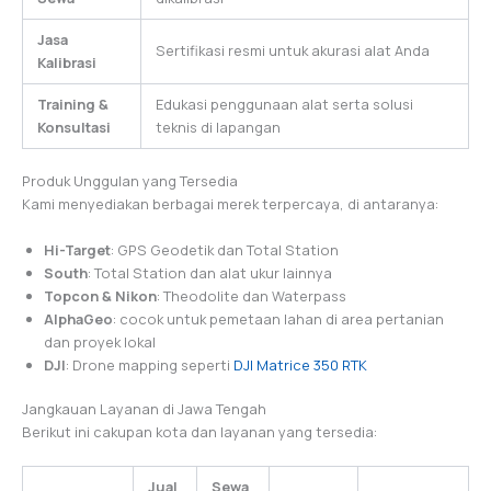
Jasa
Sertifikasi resmi untuk akurasi alat Anda
Kalibrasi
Training &
Edukasi penggunaan alat serta solusi
Konsultasi
teknis di lapangan
Produk Unggulan yang Tersedia
Kami menyediakan berbagai merek terpercaya, di antaranya:
Hi-Target
: GPS Geodetik dan Total Station
South
: Total Station dan alat ukur lainnya
Topcon & Nikon
: Theodolite dan Waterpass
AlphaGeo
: cocok untuk pemetaan lahan di area pertanian
dan proyek lokal
DJI
: Drone mapping seperti
DJI Matrice 350 RTK
Jangkauan Layanan di Jawa Tengah
Berikut ini cakupan kota dan layanan yang tersedia:
Jual
Sewa