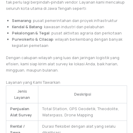
tak perlu lagi berpindah-pindah vendor. Layanan kami mencakup
seluruh kota utama di Jawa Tengah seperti:
Semarang
: pusat pemerintahan dan proyek infrastruktur
Kendal & Batang
: kawasan industri dan pelabuhan
Pekalongan & Tegal
: pusat aktivitas agraria dan perkotaan
Purwokerto & Cilacap
: wilayah berkembang dengan banyak
kegiatan pemetaan
Dengan cakupan wilayah yang luas dan jaringan logistik yang
efisien, kami siap kirim alat survey ke lokasi Anda, baik harian,
mingguan, maupun bulanan.
Layanan yang Kami Tawarkan
Jenis
Deskripsi
Layanan
Penjualan
Total Station, GPS Geodetik, Theodolite,
Alat Survey
Waterpass, Drone Mapping
Rental /
Durasi fleksibel dengan alat yang selalu
Sewa
dikalibrasi