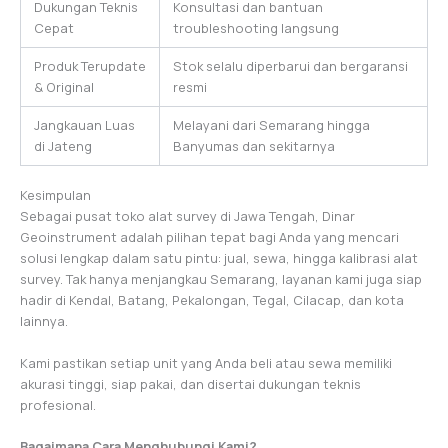
Dukungan Teknis
Konsultasi dan bantuan
Cepat
troubleshooting langsung
Produk Terupdate
Stok selalu diperbarui dan bergaransi
& Original
resmi
Jangkauan Luas
Melayani dari Semarang hingga
di Jateng
Banyumas dan sekitarnya
Kesimpulan
Sebagai pusat toko alat survey di Jawa Tengah, Dinar
Geoinstrument adalah pilihan tepat bagi Anda yang mencari
solusi lengkap dalam satu pintu: jual, sewa, hingga kalibrasi alat
survey. Tak hanya menjangkau Semarang, layanan kami juga siap
hadir di Kendal, Batang, Pekalongan, Tegal, Cilacap, dan kota
lainnya.
Kami pastikan setiap unit yang Anda beli atau sewa memiliki
akurasi tinggi, siap pakai, dan disertai dukungan teknis
profesional.
Bagaimana Cara Menghubungi Kami?