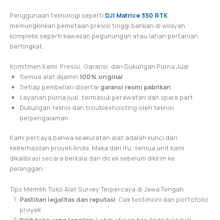
Penggunaan teknologi seperti
DJI Matrice 350 RTK
memungkinkan pemetaan presisi tinggi bahkan di wilayah
kompleks seperti kawasan pegunungan atau lahan pertanian
bertingkat.
Komitmen Kami: Presisi, Garansi, dan Dukungan Purna Jual
Semua alat dijamin
100% original
Setiap pembelian disertai
garansi resmi pabrikan
Layanan purna jual, termasuk perawatan dan spare part
Dukungan teknis dan troubleshooting oleh teknisi
berpengalaman
Kami percaya bahwa keakuratan alat adalah kunci dari
keberhasilan proyek Anda. Maka dari itu, semua unit kami
dikalibrasi secara berkala dan dicek sebelum dikirim ke
pelanggan.
Tips Memilih Toko Alat Survey Terpercaya di Jawa Tengah
Pastikan legalitas dan reputasi
: Cek testimoni dan portofolio
proyek
Pilih toko yang lengkap
: Lebih efisien bila Anda bisa beli,