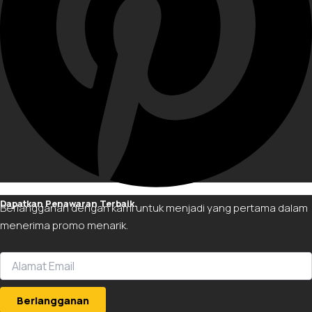
Dapatkan Penawaran Terbaik.
Berlangganan dengan kami untuk menjadi yang pertama dalam
menerima promo menarik.
Berlangganan