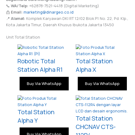
📞
WA/Telp:
+62878-7521-4418 (Digital Marketing)
📩
Email:
marketing@dinargeo.co.id
📍
Alamat:
Komplek Karyawan DKI RT 12/02 Blok P1 No. 22, Pd. Klp.,
Kota Jakarta Timur, Daerah Khusus Ibukota Jakarta 13450
Unit Total Station
Robotic Total
Total Station
Station Alpha R1
Alpha X
Buy Via WhatsApp
Buy Via WhatsApp
Total Station
Total Station
Alpha Y
CHCNAV CTS-
Buy Via WhatsApp