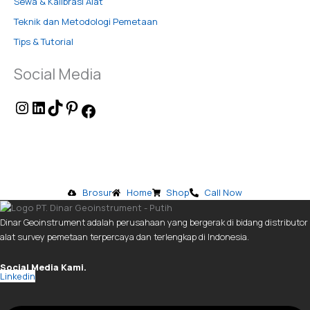
Sewa & Kalibrasi Alat
Teknik dan Metodologi Pemetaan
Tips & Tutorial
Social Media
Brosur
Home
Shop
Call Now
Dinar Geoinstrument adalah perusahaan yang bergerak di bidang distributor
alat survey pemetaan terpercaya dan terlengkap di Indonesia.
Social Media Kami.
Linkedin