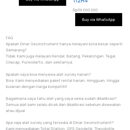
112R4
Rp
39.000.000
Buy via WhatsApp
FAQ
Apakah Dinar Geoinstrument hanya melayani kota besar seperti
Semarang?
Tidak. Kami juga melayani Kendal, Batang, Pekalongan, Tegal,
Cilacap, Purwokerto, dan sekitarnya.
Apakah saya bisa menyewa alat survey harian?
Bisa. Kami menyediakan paket rental harian, mingguan, hingga
bulanan dengan harga kompetitif.
Bagaimana saya tahu alat yang saya sewa sudah dikalibrasi?
Semua alat kami selalu dicek dan dikalibrasi sebelum disewakan
atau dijual.
Apa saja alat survey yang tersedia di Dinar Geoinstrument?
Kami menyediakan Total Station, GPS Geodetik, Theodolite,